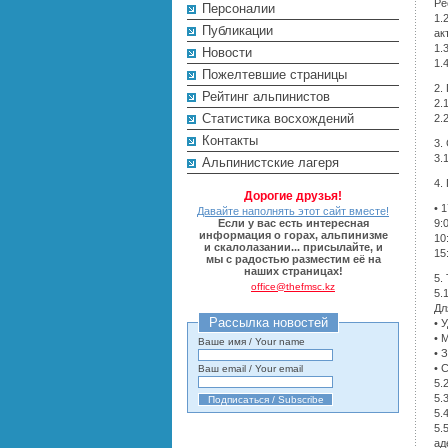
Ре
Персоналии
1.
Публикации
ак
1.
Новости
1.
Пожелтевшие страницы
2.
Рейтинг альпинистов
2.
Cтатистика восхождений
2.
Контакты
3.
3.
Альпинистские лагеря
4.
Дорогие друзья!
• 
Давайте наполнять этот сайт вместе!
Если у вас есть интересная
9:
информация о горах, альпинизме
10
и скалолазании... присылайте, и
15
мы с радостью разместим её на
наших страницах!
5.
office@thefmsc.kz
5.
Дл
Рассылка новостей
• 
• 
Ваше имя / Your name
• 
• 
Ваш email / Your email
5.
5.
5.
5.
ад