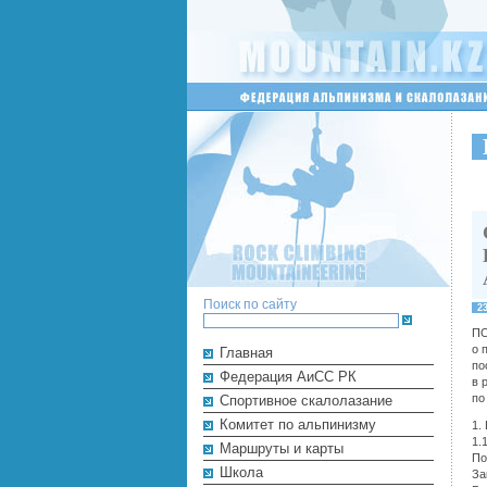
Поиск по сайту
2
П
о 
Главная
по
Федерация АиСС РК
в 
по
Cпортивное скалолазание
Комитет по альпинизму
1.
1.
Маршруты и карты
По
Школа
За