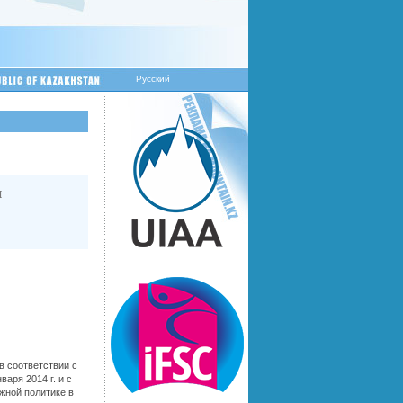
Русский
и
в соответствии с
аря 2014 г. и с
жной политике в