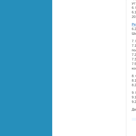
ус
6.
6.
20
Ре
6.
Шы
7.
7.
по
7.
7.
7.
ко
8.
8.
8.
9.
9.
9.
Да