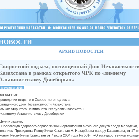
НОВОСТИ
АРХИВ НОВОСТЕЙ
Скоростной подъем, посвященный Дню Независимост
Казахстана в рамках открытого ЧРК по «зимнему
Альпинистскому Двоеборью»
3 November 2018
ОЛОЖЕНИЕ
проведении открытого Скоростного подъема,
священного Дню Независимости Казахстана
рамках открытого Чемпионата Республики Казахстан
 «зимнему Альпинистскому Двоеборью»
 Цели и задачи.
1 Пропаганда здорового образа жизни и организация активного досуга среди молодежи, 
сланием Президента Республики Казахстан Н. Назарбаева народу Казахстана, от 17 янв
коном Республики Казахстан от 7 июля 2004 года № 581-II «О государственной молоде