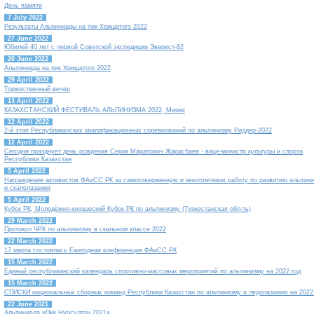
День памяти
7 July 2022
Результаты Альпиниады на пик Хрищатого 2022
27 June 2022
Юбилей 40 лет с первой Советской экспедиции Эверест-82
20 June 2022
Альпиниада на пик Хрищатого 2022
29 April 2022
Торжественный вечер
13 April 2022
КАЗАХСТАНСКИЙ ФЕСТИВАЛЬ АЛЬПИНИЗМА 2022, Мерке
12 April 2022
2-й этап Республиканских квалификационных соревнований по альпинизму Риддер-2022
12 April 2022
Сегодня празднует день рождения Серик Маратович Жарасбаев - вице-министр культуры и спорта
Республики Казахстан
5 April 2022
Награждение активистов ФАиСС РК за самоотверженную и многолетнюю работу по развитию альпин
и скалолазания
5 April 2022
Кубок РК, Молодёжно-юношеский Кубок РК по альпинизму (Туркестанская обл-ть)
29 March 2022
Протокол ЧРК по альпинизму в скальном классе 2022
22 March 2022
17 марта состоялась Ежегодная конференция ФАиСС РК
15 March 2022
Единый республиканский календарь спортивно-массовых мероприятий по альпинизму на 2022 год
15 March 2022
СПИСКИ национальных сборных команд Республики Казахстан по альпинизму и ледолазанию на 2022
22 June 2021
Альпиниада «Пик Нурсултан 2021»