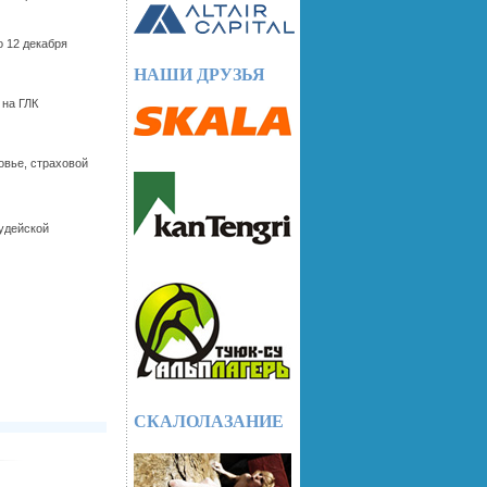
о 12 декабря
НАШИ ДРУЗЬЯ
 на ГЛК
овье, страховой
удейской
СКАЛОЛАЗАНИЕ