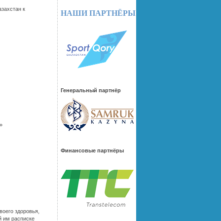
азахстан к
НАШИ ПАРТНЁРЫ
Генеральный партнёр
»
Финансовые партнёры
воего здоровья,
й им расписке