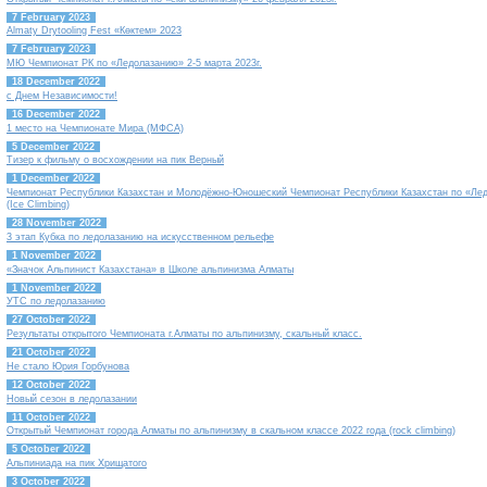
7 February 2023
Almaty Drytooling Fest «Көктем» 2023
7 February 2023
МЮ Чемпионат РК по «Ледолазанию» 2-5 марта 2023г.
18 December 2022
с Днем Независимости!
16 December 2022
1 место на Чемпионате Мира (МФСА)
5 December 2022
Тизер к фильму о восхождении на пик Верный
1 December 2022
Чемпионат Республики Казахстан и Молодёжно-Юношеский Чемпионат Республики Казахстан по «Ле
(Ice Climbing)
28 November 2022
3 этап Кубка по ледолазанию на искусственном рельефе
1 November 2022
«Значок Альпинист Казахстана» в Школе альпинизма Алматы
1 November 2022
УТС по ледолазанию
27 October 2022
Результаты открытого Чемпионата г.Алматы по альпинизму, скальный класс.
21 October 2022
Не стало Юрия Горбунова
12 October 2022
Новый сезон в ледолазании
11 October 2022
Открытый Чемпионат города Алматы по альпинизму в скальном классе 2022 года (rock climbing)
5 October 2022
Альпиниада на пик Хрищатого
3 October 2022