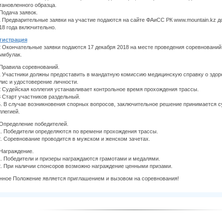
тановленного образца.
 Подача заявок.
1 Предварительные заявки на участие подаются на сайте ФАиСС РК www.mountain.kz д
18 года включительно.
гистрация
2 Окончательные заявки подаются 17 декабря 2018 на месте проведения соревнований
мбулак.
 Правила соревнований.
1 Участники должны предоставить в мандатную комиссию медицинскую справку о здор
лис и удостоверение личности.
2 Судейская коллегия устанавливает контрольное время прохождения трассы.
3 Старт участников раздельный.
5. В случае возникновения спорных вопросов, заключительное решение принимается с
ллегией.
 Определение победителей.
1. Победители определяются по времени прохождения трассы.
2. Соревнование проводится в мужском и женском зачетах.
 Награждение.
1. Победители и призеры награждаются грамотами и медалями.
2. При наличии спонсоров возможно награждение ценными призами.
нное Положение является приглашением и вызовом на соревнования!