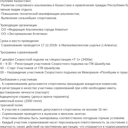
спублике Казахстан»;
2 Развитие спортивного альпинизма в Казахстане и привлечения граждан Республики К
тивным видам отдыха.
3 Повышение технической квалификации альпинистов;
4 Выявление сильнейших спортсменов.
 Проводящие организации
1 ОО «Федерация Альпинизма города Алматы»
2 ОО «Экстремальная Атлетика».
 Сроки и место проведения.
1 Соревнование проводится 17.12.2018г. в Малоалматинском ущелье (г.Алматы).
 Программа соревнований:
17 декабря Скоростной подъем на гляциостанцию «Т-1» (3400м)
00 – 9:30 – Регистрация участников Скоростного подъема на ГЛК Шымбулак
:00 – Старт Участников от ГЛК Шымбулак
:00 – Награждение участников Скоростного подъема на Мемориале «Погибшим в горах
 Требования к участникам.
1. К соревнованиям допускаются спортсмены прошедшие мандатную комиссию.
я регистрации в качестве участника соревнований при себе необходимо иметь:
Удостоверение личности (паспорт)
Медицинскую справку (допуск врача-терапевта)
Заявочный взнос (2000 тенге)
Страховой полис
2. К участию в соревнованиях допускаются спортсмены не моложе 16 лет.
3. Соревнования проводятся в мужском и женском зачетах.
4. Участники обязаны быть экипированы соответственно погодным горным условиям.
5. Каждый участник соревнования несет персональную ответственность за состояние с
екватность своих действий на протяжении дистанции, что отражается в подписываемо