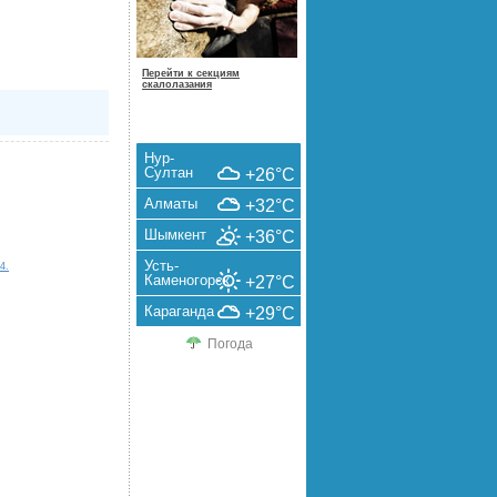
Перейти к секциям
скалолазания
Нур-
Султан
+26°C
Алматы
+32°C
Шымкент
+36°C
Усть-
4.
Каменогорск
+27°C
Караганда
+29°C
Погода