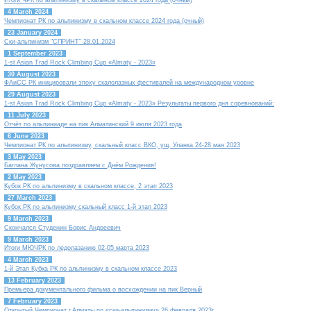
4 March 2024
Чемпионат РК по альпинизму в скальном классе 2024 года (очный)
23 January 2024
Ски-альпинизм "СПРИНТ" 28.01.2024
1 September 2023
1-st Asian Trad Rock Climbing Cup «Almaty - 2023»
30 August 2023
ФАиСС РК иницировали эпоху скалолазных фестивалей на международном уровне
29 August 2023
1-st Asian Trad Rock Climbing Cup «Almaty - 2023» Результаты первого дня соревнований:
11 July 2023
Отчёт по альпиниаде на пик Алматинский 9 июля 2023 года
6 June 2023
Чемпионат РК по альпинизму, скальный класс ВКО, ущ. Уланка 24-28 мая 2023
3 May 2023
Баглана Жунусова поздравляем с Днём Рождения!
2 May 2023
Кубок РК по альпинизму в скальном классе, 2 этап 2023
27 March 2023
Кубок РК по альпинизму скальный класс 1-й этап 2023
9 March 2023
Скончался Студенин Борис Андреевич
9 March 2023
Итоги МЮЧРК по ледолазанию 02-05 марта 2023
4 March 2023
1-й Этап Кубка РК по альпинизму в скальном классе 2023
13 February 2023
Премьера документального фильма о восхождении на пик Верный
7 February 2023
Открытый Чемпионат г.Алматы по «ски-альпинизму» 26 февраля 2023г.