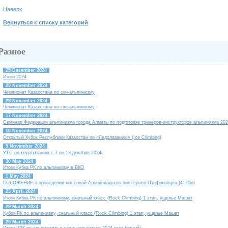
Наверх
Вернуться к списку категорий
Разное
25 December 2024
Итоги 2024
29 November 2024
Чемпионат Казахстана по ски-альпинизму
29 November 2024
Чемпионат Казахстана по ски-альпинизму
17 November 2024
Семинар Федерации альпинизма города Алматы по подготовке тренеров-инструкторов альпинизма 202
10 November 2024
Открытый Кубок Республики Казахстан по «Ледолазанию» (Ice Climbing)
5 November 2024
УТС по ледолазанию с 7 по 13 декабря 2024г
30 May 2024
Итоги Кубка РК по альпинизму в ВКО
1 May 2024
ПОЛОЖЕНИЕ о проведении массовой Альпиниады на пик Героев Панфиловцев (4120м)
23 April 2024
Итоги Кубка РК по альпинизму, скальный класс (Rock Climbing) 1 этап, ущелье Машат
29 March 2024
Кубок РК по альпинизму, скальный класс (Rock Climbing) 1 этап, ущелье Машат
29 March 2024
Итоги ЧРК по альпинизму в скальном классе 2024 года (очный)