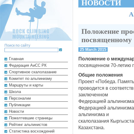
НОВОСТИ
А
Положение про
посвященному 
Поиск по сайту
25 March 2015
Положение о междунар
Главная
посвященном 70-летию п
Федерация АиСС РК
Cпортивное скалолазание
Общие положения
Комитет по альпинизму
Проект «Победа. Память.
Маршруты и карты
проводится в соответст
Школа
заключенном
Персоналии
Федерацией альпинизма 
Публикации
Федерацией альпинизма
Новости
альпинизма и
Пожелтевшие страницы
скалолазания Кыргызста
Рейтинг альпинистов
Казахстана.
Cтатистика восхождений