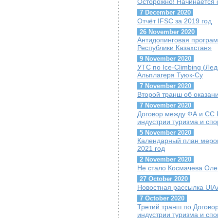
Осторожно! Начинается 
7 December 2020
Отчёт IFSC за 2019 год
26 November 2020
Антидопинговая програ
Республики Казахстан»
9 November 2020
УТС по Ice-Climbing (Лед
Альплагеря Туюк-Су
7 November 2020
Второй транш об оказа
7 November 2020
Договор между ФА и СС
индустрии туризма и спо
5 November 2020
Календарный план мероп
2021 год
2 November 2020
Не стало Космачева Оле
27 October 2020
Новостная рассылка UIAA
7 October 2020
Третий транш по Догово
индустрии туризма и сп