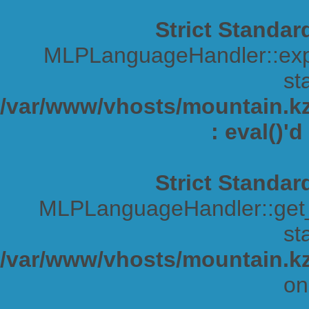
Strict Standar
MLPLanguageHandler::expa
sta
/var/www/vhosts/mountain.kz/
: eval()'
Strict Standar
MLPLanguageHandler::get_s
sta
/var/www/vhosts/mountain.kz
on