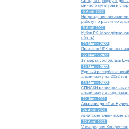
Сегодня празднует день
министр культуры и спор
5 April 2022
Награждение активисто
работу по развитию аль
5 April 2022
Кубок РК, Молодёжно-юн
обл-ть)
29 March 2022
Протокол ЧРК по альпин
22 March 2022
17 марта состоялась Е
15 March 2022
Единый республиканский
альпинизму на 2022 год
15 March 2022
СПИСКИ национальных с
альпинизму и ледолазан
22 June 2021
Альпиниада «Пик Нурсул
24 April 2021
Азиатские альпийские э
20 April 2021
V очередная Конференц