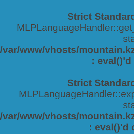
Strict Standar
MLPLanguageHandler::get_s
sta
/var/www/vhosts/mountain.kz/
: eval()'
Strict Standar
MLPLanguageHandler::expa
sta
/var/www/vhosts/mountain.kz/
: eval()'d