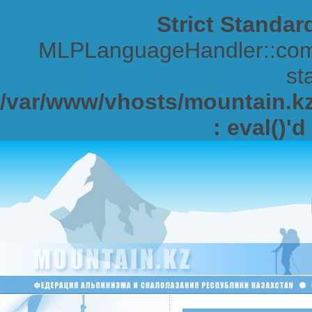
Strict Standar
MLPLanguageHandler::comp
sta
/var/www/vhosts/mountain.kz/
: eval()'