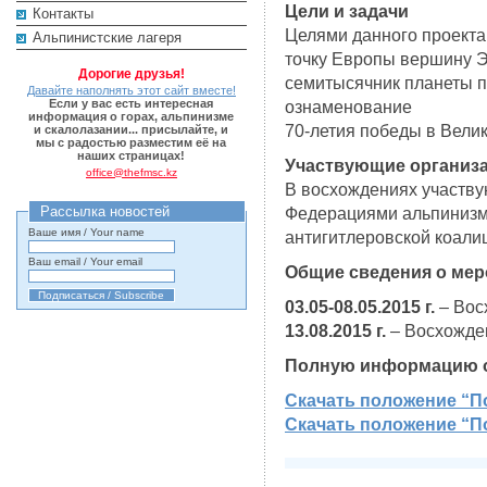
Цели и задачи
Контакты
Целями данного проекта
Альпинистские лагеря
точку Европы вершину Э
Дорогие друзья!
семитысячник планеты п
Давайте наполнять этот сайт вместе!
Если у вас есть интересная
ознаменование
информация о горах, альпинизме
70-летия победы в Велик
и скалолазании... присылайте, и
мы с радостью разместим её на
наших страницах!
Участвующие организ
office@thefmsc.kz
В восхождениях участву
Рассылка новостей
Федерациями альпинизма
Ваше имя / Your name
антигитлеровской коалиц
Ваш email / Your email
Общие сведения о мер
03.05-08.05.2015 г.
– Вос
13.08.2015 г.
– Восхожден
Полную информацию о 
Скачать положение “П
Скачать положение “По