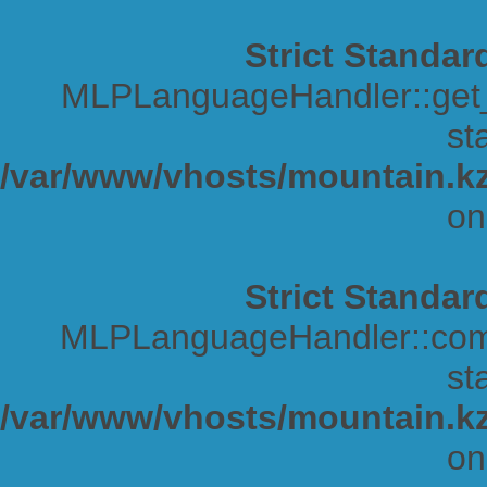
Strict Standar
MLPLanguageHandler::get_s
sta
/var/www/vhosts/mountain.kz
on
Strict Standar
MLPLanguageHandler::comp
sta
/var/www/vhosts/mountain.kz
on