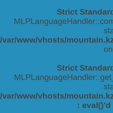
Strict Standar
MLPLanguageHandler::comp
sta
/var/www/vhosts/mountain.kz
on
Strict Standar
MLPLanguageHandler::get_s
sta
/var/www/vhosts/mountain.kz/
: eval()'