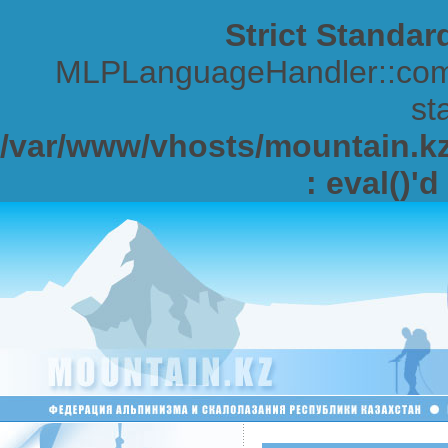
Strict Standar
MLPLanguageHandler::comp
sta
/var/www/vhosts/mountain.kz/
: eval()'