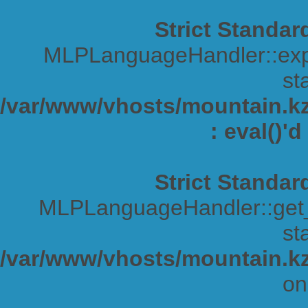
Strict Standar
MLPLanguageHandler::expa
sta
/var/www/vhosts/mountain.kz/
: eval()'
Strict Standar
MLPLanguageHandler::get_s
sta
/var/www/vhosts/mountain.kz
on