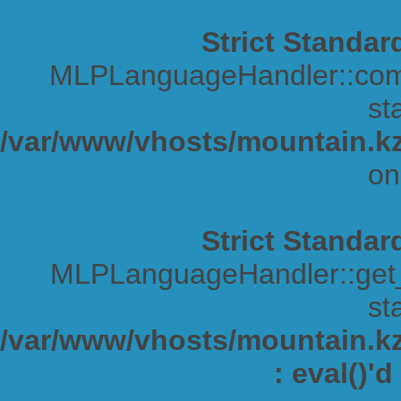
Strict Standar
MLPLanguageHandler::comp
sta
/var/www/vhosts/mountain.kz
on
Strict Standar
MLPLanguageHandler::get_s
sta
/var/www/vhosts/mountain.kz/
: eval()'