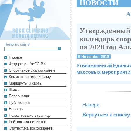
НОВОСТИ
А
Утвержденный
календарь спо
Поиск по сайту
на 2020 год Ал
6 November 2019
Главная
Федерация АиСС РК
Утвержденный Единый 
Cпортивное скалолазание
массовых мероприятий
Комитет по альпинизму
Маршруты и карты
Школа
Персоналии
Публикации
Наверх
Новости
Вернуться к списку
Пожелтевшие страницы
Рейтинг альпинистов
Cтатистика восхождений