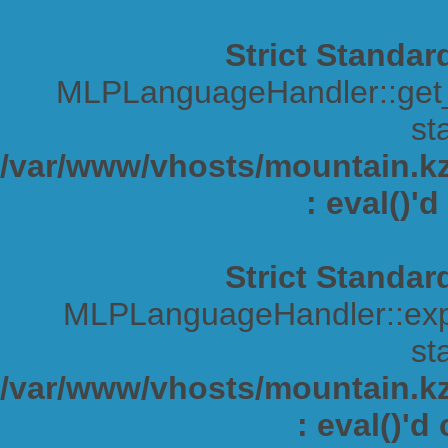
Strict Standar
MLPLanguageHandler::get_s
sta
/var/www/vhosts/mountain.kz/
: eval()'
Strict Standar
MLPLanguageHandler::expa
sta
/var/www/vhosts/mountain.kz/
: eval()'d