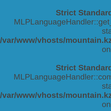
Strict Standar
MLPLanguageHandler::get_s
sta
/var/www/vhosts/mountain.kz
on
Strict Standar
MLPLanguageHandler::comp
sta
/var/www/vhosts/mountain.kz
on