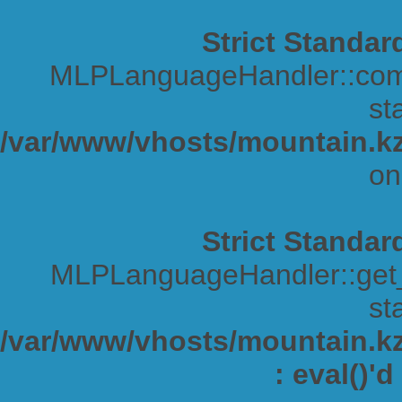
Strict Standar
MLPLanguageHandler::comp
sta
/var/www/vhosts/mountain.kz
on
Strict Standar
MLPLanguageHandler::get_s
sta
/var/www/vhosts/mountain.kz/
: eval()'