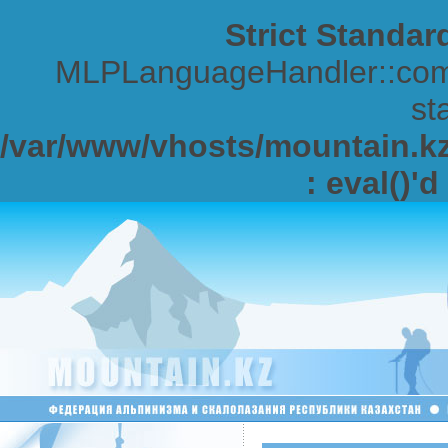
Strict Standar
MLPLanguageHandler::comp
sta
/var/www/vhosts/mountain.kz/
: eval()'