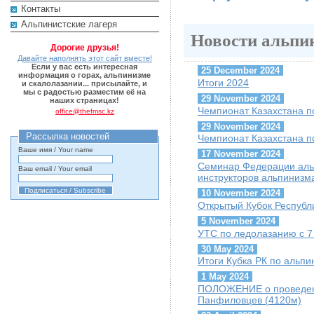
Контакты
Альпинистские лагеря
Новости альпи
Дорогие друзья!
Давайте наполнять этот сайт вместе!
Если у вас есть интересная
25 December 2024
информация о горах, альпинизме
Итоги 2024
и скалолазании... присылайте, и
мы с радостью разместим её на
29 November 2024
наших страницах!
Чемпионат Казахстана п
office@thefmsc.kz
29 November 2024
Рассылка новостей
Чемпионат Казахстана п
Ваше имя / Your name
17 November 2024
Семинар Федерации альп
Ваш email / Your email
инструкторов альпинизм
10 November 2024
Открытый Кубок Республи
5 November 2024
УТС по ледолазанию с 7 
30 May 2024
Итоги Кубка РК по альпи
1 May 2024
ПОЛОЖЕНИЕ о проведени
Панфиловцев (4120м)