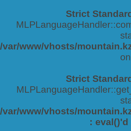
Strict Standar
MLPLanguageHandler::comp
sta
/var/www/vhosts/mountain.kz
on
Strict Standar
MLPLanguageHandler::get_s
sta
/var/www/vhosts/mountain.kz/
: eval()'