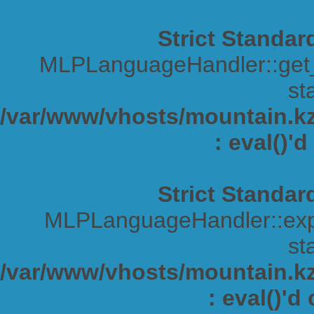
Strict Standar
MLPLanguageHandler::get_s
sta
/var/www/vhosts/mountain.kz/
: eval()'
Strict Standar
MLPLanguageHandler::expa
sta
/var/www/vhosts/mountain.kz/
: eval()'d