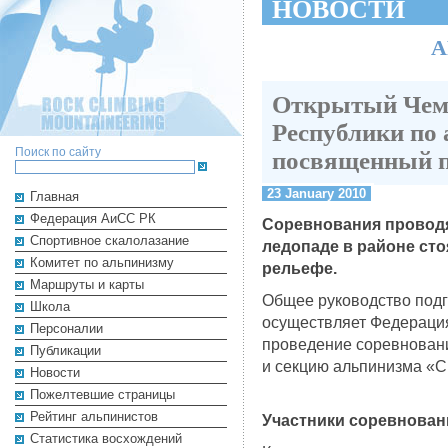
НОВОСТИ
А
Открытый Чем
Республики по
Поиск по сайту
посвященный п
23 January 2010
Главная
Федерация АиСС РК
Соревнования проводят
Cпортивное скалолазание
ледопаде в районе ст
Комитет по альпинизму
рельефе.
Маршруты и карты
Общее руководство под
Школа
осуществляет Федерация
Персоналии
проведение соревновани
Публикации
и секцию альпинизма «
Новости
Пожелтевшие страницы
Рейтинг альпинистов
Участники соревнован
Cтатистика восхождений