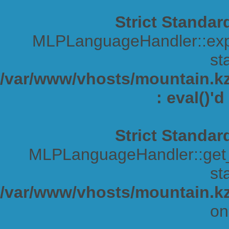
Strict Standar
MLPLanguageHandler::expa
sta
/var/www/vhosts/mountain.kz/
: eval()'
Strict Standar
MLPLanguageHandler::get_s
sta
/var/www/vhosts/mountain.kz
on