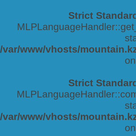
Strict Standar
MLPLanguageHandler::get_s
sta
/var/www/vhosts/mountain.kz
on
Strict Standar
MLPLanguageHandler::comp
sta
/var/www/vhosts/mountain.kz
on