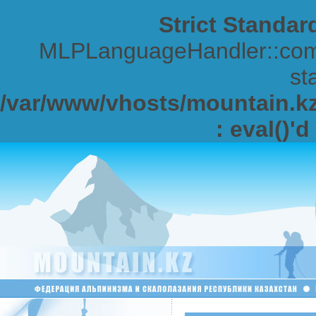
Strict Standar
MLPLanguageHandler::comp
sta
/var/www/vhosts/mountain.kz/
: eval()'