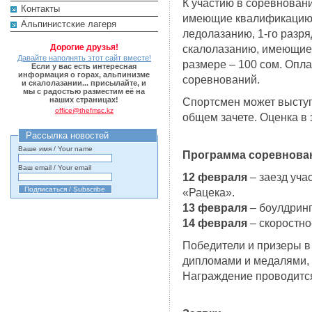
К участию в соревнован
Контакты
имеющие квалификацию не
Альпинистские лагеря
ледолазанию, 1-го разря
Дорогие друзья!
скалолазанию, имеющие 
Давайте наполнять этот сайт вместе!
размере – 100 сом. Опл
Если у вас есть интересная
информация о горах, альпинизме
соревнований.
и скалолазании... присылайте, и
мы с радостью разместим её на
наших страницах!
Спортсмен может выступа
office@thefmsc.kz
общем зачете. Оценка в 
Рассылка новостей
Ваше имя / Your name
Программа соревнова
Ваш email / Your email
12 февраля
– заезд уча
«Рацека».
13 февраля
– боулдринг
14 февраля
– скоростно
Победители и призеры в
дипломами и медалями,
Награждение проводится 