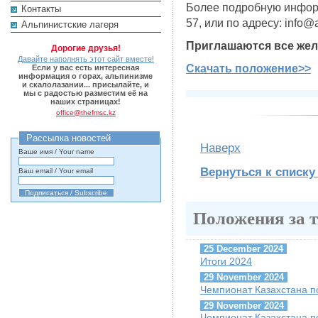
Более подробную информ
Контакты
57, или по адресу: info@
Альпинистские лагеря
Приглашаются все же
Дорогие друзья!
Давайте наполнять этот сайт вместе!
Скачать положение>>
Если у вас есть интересная
информация о горах, альпинизме
и скалолазании... присылайте, и
мы с радостью разместим её на
наших страницах!
office@thefmsc.kz
Рассылка новостей
Наверх
Ваше имя / Your name
Вернуться к списку
Ваш email / Your email
Положения за 
25 December 2024
Итоги 2024
29 November 2024
Чемпионат Казахстана п
29 November 2024
Чемпионат Казахстана п