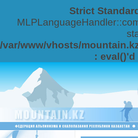
Strict Standar
MLPLanguageHandler::comp
sta
/var/www/vhosts/mountain.kz/
: eval()'