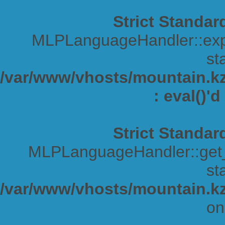
Strict Standar
MLPLanguageHandler::expa
sta
/var/www/vhosts/mountain.kz/
: eval()'
Strict Standar
MLPLanguageHandler::get_s
sta
/var/www/vhosts/mountain.kz
on