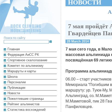
НОВОСТИ
А
7 мая пройдёт 
Гвардейцев Па
Поиск по сайту
28 March 2014
7 мая сего года, в Ма
Главная
массовая альпиниада 
Федерация АиСС РК
посвящённая 69 летию
Cпортивное скалолазание
Комитет по альпинизму
Программа альпиниад
Маршруты и карты
Школа
06.00 – старт участнико
Персоналии
Мемориала “Погибшим в 
Публикации
маршруту: ур. Туюк-Му, 
Новости
Альпинград, оз. М.Мамет
Пожелтевшие страницы
М.Маметовой, пик 28 Гв
Рейтинг альпинистов
Панфиловцев.
Cтатистика восхождений