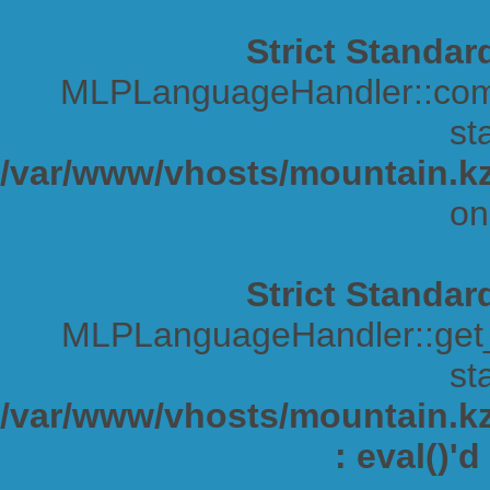
Strict Standar
MLPLanguageHandler::comp
sta
/var/www/vhosts/mountain.kz
on
Strict Standar
MLPLanguageHandler::get_s
sta
/var/www/vhosts/mountain.kz/
: eval()'