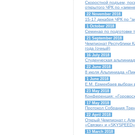
Скоростной подъем, пос
открытого ЧРК по «зимн
22 November 2018
15-17 декабря ЧРК по "
1 October 2018
Семинар по подготовке т
21 September 2018
Чемпионат Республики К
года (очный)
16 July 2018
Студенческая альпиниад
22 June 2018
8 июля Альпиниада «Пик
1 June 2018
Е.М. Ермекбаев выбран
23 May 2018
Конференция: «Горовосх
17 May 2018
Протокол Собрания Трен
22 April 2018
Открый Чемпионат г. Ал
«Связки» и «SKYSPEED»
13 March 2018