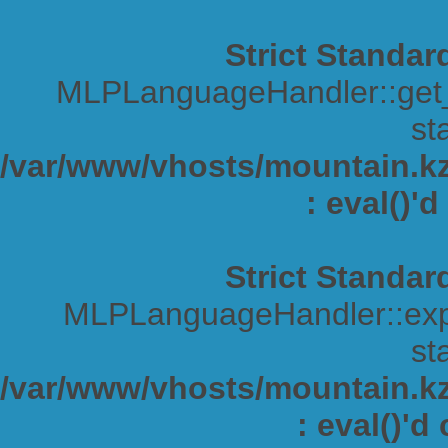
Strict Standar
MLPLanguageHandler::get_s
sta
/var/www/vhosts/mountain.kz/
: eval()'
Strict Standar
MLPLanguageHandler::expa
sta
/var/www/vhosts/mountain.kz/
: eval()'d