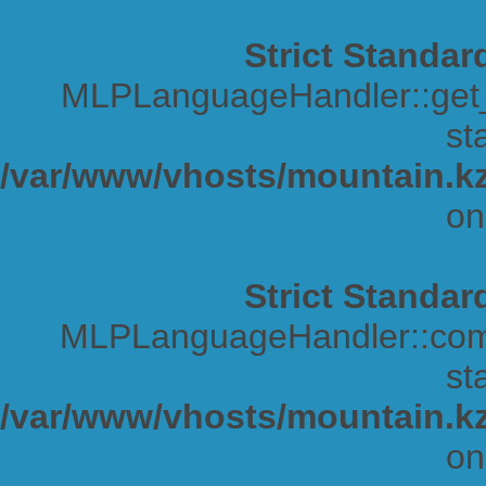
Strict Standar
MLPLanguageHandler::get_s
sta
/var/www/vhosts/mountain.kz
on
Strict Standar
MLPLanguageHandler::comp
sta
/var/www/vhosts/mountain.kz
on