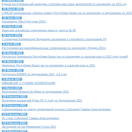
15 March 2022
Единый республиканский календарь спортивно-массовых мероприятий по альпинизму на 2022 год
15 March 2022
СПИСКИ национальных сборных команд Республики Казахстан по альпинизму и ледолазанию на 2022
22 June 2021
Альпиниада «Пик Нурсултан 2021»
24 April 2021
Азиатские альпийские электронные новости, выпуск № 86
20 April 2021
V очередная Конференция Федерация альпинизма и спортивного скалолазания РК
6 April 2021
Республиканские квалификационные соревнования по альпинизму «Риддер-2021»
26 March 2021
Результаты Чемпионата Республики Казахстан по альпинизму в скальном классе 2021 года (очный)
10 March 2021
Чемпионат Республики Казахстан по альпинизму в скальном классе 2021
10 March 2021
Результаты МЮКРК по ледолазанию 2021, 2-й этап
3 March 2021
ИЗВЕЩЕНИЕ О СОЗЫВЕ КОНФЕРЕНЦИИ
2 March 2021
Молодежное Первенство Мира по ледолазанию 2021
25 February 2021
Молодёжно-юношеский Кубок РК (2 этап) по Ледолазанию 2021
25 February 2021
Соболезнование по поводу неожиданной кончины Соболевой Тамары Александровны
23 February 2021
Не стало Соболевой Тамары Александровны
19 February 2021
Экспедиция на пик Мраморная Стена 2021
16 February 2021