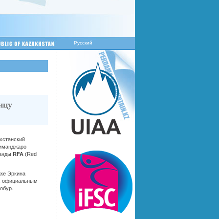
Русский
ицу
ахстанский
лиманджаро
манды
RFA
(Red
жке Эркина
t, официальным
обур.