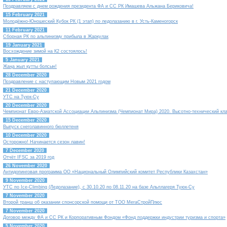
Поздравляем с днем рождения президента ФА и СС РК Имашева Альжана Бериковича!
15 February 2021
Молодёжно-Юношеский Кубок РК (1 этап) по ледолазанию в г. Усть-Каменогорск
11 February 2021
Сборная РК по альпинизму прибыла в Жаркулак
19 January 2021
Восхождение зимой на К2 состоялось!
5 January 2021
Жаңа жыл құтты болсын!
28 December 2020
Поздравление с наступающим Новым 2021 годом
21 December 2020
УТС на Туюк-Су
20 December 2020
Чемпионат Евро-Азиатской Ассоциации Альпинизма (Чемпионат Мира) 2020. Высотно-технический кл
15 December 2020
Выпуск снеголавинного бюллетеня
10 December 2020
Осторожно! Начинается сезон лавин!
7 December 2020
Отчёт IFSC за 2019 год
26 November 2020
Антидопинговая программа ОО «Национальный Олимпийский комитет Республики Казахстан»
9 November 2020
УТС по Ice-Climbing (Ледолазание), с 30.10.20 по 08.11.20 на базе Альплагеря Туюк-Су
7 November 2020
Второй транш об оказании спонсорской помощи от ТОО МегаСтройПлюс
7 November 2020
Договор между ФА и СС РК и Корпоративным Фондом «Фонд поддержки индустрии туризма и спорта»
5 November 2020