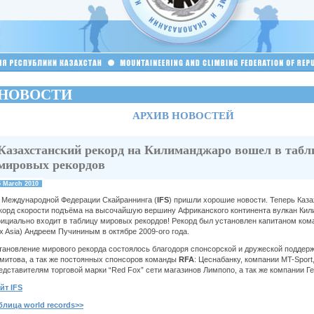
НОВОСТИ
АРХИВ НОВОСТЕЙ
Казахстанский рекорд на Килиманджаро вошел в табл
мировых рекордов
5 March 2010
 Международной Федерации Скайраннинга (
IFS
) пришли хорошие новости. Теперь Каз
корд скорости подъёма на высочайшую вершину Африканского континента вулкан Ки
ициально входит в таблицу мировых рекордов! Рекорд был установлен капитаном ко
x Asia) Андреем Пучининым в октябре 2009-ого года.
тановление мирового рекорда состоялось благодоря спонсорской и дружеской поддер
митова, а так же постоянных спонсоров команды
RFA
: Цеснабанку, компании MT-Spor
едставителям торговой марки “Red Fox” сети магазинов Лимпопо, а так же компании Ге
айт
IFS
блица world records>>