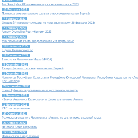
4 March 2023
1-й Этап Кубка РК по альпинизму в скальном классе 2023
13 February 2023
Премьера документального фильма о восхождении на пик Верный
7 February 2023
Открытый Чемпионат г.Алматы по «ски-альпинизму» 26 февраля 2023г.
7 February 2023
Almaty Drytooling Fest «Көктем» 2023
7 February 2023
МЮ Чемпионат РК по «Ледолазанию» 2-5 марта 2023г.
18 December 2022
с Днем Независимости!
16 December 2022
1 место на Чемпионате Мира (МФСА)
5 December 2022
Тизер к фильму о восхождении на пик Верный
1 December 2022
Чемпионат Республики Казахстан и Молодёжно-Юношеский Чемпионат Республики Казахстан по «Ле
(Ice Climbing)
28 November 2022
3 этап Кубка по ледолазанию на искусственном рельефе
1 November 2022
«Значок Альпинист Казахстана» в Школе альпинизма Алматы
1 November 2022
УТС по ледолазанию
27 October 2022
Результаты открытого Чемпионата г.Алматы по альпинизму, скальный класс.
21 October 2022
Не стало Юрия Горбунова
12 October 2022
Новый сезон в ледолазании