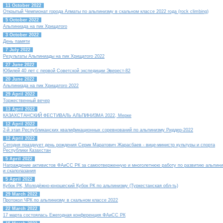
11 October 2022
Открытый Чемпионат города Алматы по альпинизму в скальном классе 2022 года (rock climbing)
5 October 2022
Альпиниада на пик Хрищатого
3 October 2022
День памяти
7 July 2022
Результаты Альпиниады на пик Хрищатого 2022
27 June 2022
Юбилей 40 лет с первой Советской экспедиции Эверест-82
20 June 2022
Альпиниада на пик Хрищатого 2022
29 April 2022
Торжественный вечер
13 April 2022
КАЗАХСТАНСКИЙ ФЕСТИВАЛЬ АЛЬПИНИЗМА 2022, Мерке
12 April 2022
2-й этап Республиканских квалификационных соревнований по альпинизму Риддер-2022
12 April 2022
Сегодня празднует день рождения Серик Маратович Жарасбаев - вице-министр культуры и спорта
Республики Казахстан
5 April 2022
Награждение активистов ФАиСС РК за самоотверженную и многолетнюю работу по развитию альпин
и скалолазания
5 April 2022
Кубок РК, Молодёжно-юношеский Кубок РК по альпинизму (Туркестанская обл-ть)
29 March 2022
Протокол ЧРК по альпинизму в скальном классе 2022
22 March 2022
17 марта состоялась Ежегодная конференция ФАиСС РК