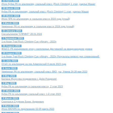
23 April 2024
Итоги Кубка РК по альпинизму, скальный класс (Rock Climbing) 1 этап, ущелье Машат
29 March 2024
Кубок РК по альпинизму, скальный класс (Rock Climbing) 1 этап, ущелье Машат
29 March 2024
Итоги ЧРК по альпинизму в скальном классе 2024 года (очный)
4 March 2024
Чемпионат РК по альпинизму в скальном классе 2024 года (очный)
23 January 2024
Ски-альпинизм "СПРИНТ" 28.01.2024
1 September 2023
1-st Asian Trad Rock Climbing Cup «Almaty - 2023»
30 August 2023
ФАиСС РК иницировали эпоху скалолазных фестивалей на международном уровне
29 August 2023
1-st Asian Trad Rock Climbing Cup «Almaty - 2023» Результаты первого дня соревнований:
11 July 2023
Отчёт по альпиниаде на пик Алматинский 9 июля 2023 года
6 June 2023
Чемпионат РК по альпинизму, скальный класс ВКО, ущ. Уланка 24-28 мая 2023
3 May 2023
Баглана Жунусова поздравляем с Днём Рождения!
2 May 2023
Кубок РК по альпинизму в скальном классе, 2 этап 2023
27 March 2023
Кубок РК по альпинизму скальный класс 1-й этап 2023
9 March 2023
Скончался Студенин Борис Андреевич
9 March 2023
Итоги МЮЧРК по ледолазанию 02-05 марта 2023