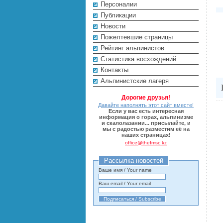
Персоналии
Публикации
Новости
Пожелтевшие страницы
Рейтинг альпинистов
Cтатистика восхождений
Контакты
Альпинистские лагеря
Дорогие друзья!
Давайте наполнять этот сайт вместе!
Если у вас есть интересная
информация о горах, альпинизме
и скалолазании... присылайте, и
мы с радостью разместим её на
наших страницах!
office@thefmsc.kz
Рассылка новостей
Ваше имя / Your name
Ваш email / Your email