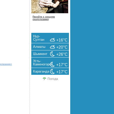
Перейти к секциям
скалолазания
Нур-
Султан
+16°C
Алматы
+20°C
Шымкент
+26°C
Усть-
Каменогорск
+17°C
долазанию»
Караганда
+17°C
Погода