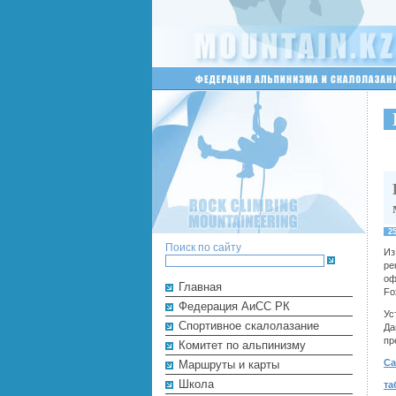
2
Поиск по сайту
Из
ре
оф
Главная
Fo
Федерация АиСС РК
Ус
Cпортивное скалолазание
Да
пр
Комитет по альпинизму
С
Маршруты и карты
Школа
та