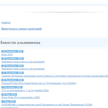
Наверх
Вернуться к списку категорий
Новости альпинизма
25 December 2024
Итоги 2024
29 November 2024
Чемпионат Казахстана по ски-альпинизму
29 November 2024
Чемпионат Казахстана по ски-альпинизму
17 November 2024
Семинар Федерации альпинизма города Алматы по подготовке тренеров-инструкторов альпинизма 202
10 November 2024
Открытый Кубок Республики Казахстан по «Ледолазанию» (Ice Climbing)
5 November 2024
УТС по ледолазанию с 7 по 13 декабря 2024г
30 May 2024
Итоги Кубка РК по альпинизму в ВКО
1 May 2024
ПОЛОЖЕНИЕ о проведении массовой Альпиниады на пик Героев Панфиловцев (4120м)