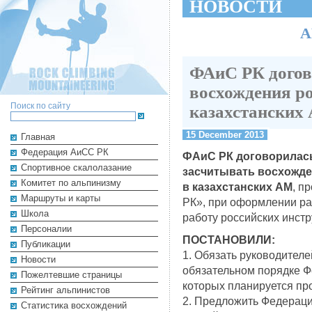
НОВОСТИ
А
ФАиС РК догов
восхождения ро
Поиск по сайту
казахстанских
15 December 2013
Главная
Федерация АиСС РК
ФАиС РК договорилась
Cпортивное скалолазание
засчитывать восхожде
Комитет по альпинизму
в казахстанских АМ
, п
Маршруты и карты
РК», при оформлении ра
Школа
работу российских инстр
Персоналии
ПОСТАНОВИЛИ:
Публикации
1. Обязать руководител
Новости
обязательном порядке Ф
Пожелтевшие страницы
которых планируется пр
Рейтинг альпинистов
2. Предложить Федераци
Cтатистика восхождений