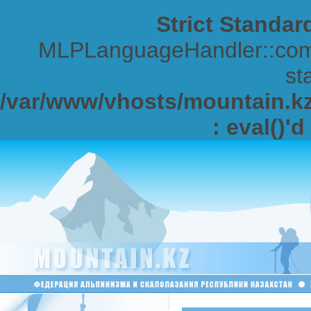
Strict Standar
MLPLanguageHandler::comp
sta
/var/www/vhosts/mountain.kz/
: eval()'