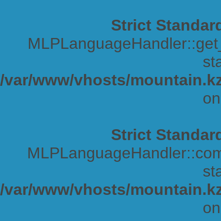
Strict Standar
MLPLanguageHandler::get_s
sta
/var/www/vhosts/mountain.kz
on
Strict Standar
MLPLanguageHandler::comp
sta
/var/www/vhosts/mountain.kz
on