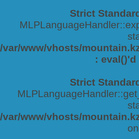
Strict Standar
MLPLanguageHandler::expa
sta
/var/www/vhosts/mountain.kz/
: eval()'
Strict Standar
MLPLanguageHandler::get_s
sta
/var/www/vhosts/mountain.kz
on