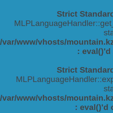
Strict Standar
MLPLanguageHandler::get_s
sta
/var/www/vhosts/mountain.kz/
: eval()'
Strict Standar
MLPLanguageHandler::expa
sta
/var/www/vhosts/mountain.kz/
: eval()'d