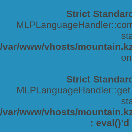
Strict Standar
MLPLanguageHandler::comp
sta
/var/www/vhosts/mountain.kz
on
Strict Standar
MLPLanguageHandler::get_s
sta
/var/www/vhosts/mountain.kz/
: eval()'