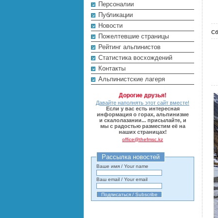
Персоналии
Публикации
Новости
Сб
Пожелтевшие страницы
Рейтинг альпинистов
Cтатистика восхождений
Контакты
Альпинистские лагеря
Дорогие друзья!
Давайте наполнять этот сайт вместе!
Если у вас есть интересная
информация о горах, альпинизме
и скалолазании... присылайте, и
мы с радостью разместим её на
наших страницах!
office@thefmsc.kz
Рассылка новостей
Ваше имя / Your name
Ваш email / Your email