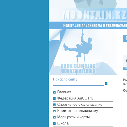
1
10
Поиск по сайту
ру
до
Со
Главная
Федерация АиСС РК
Cпортивное скалолазание
Комитет по альпинизму
Маршруты и карты
Школа