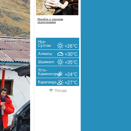
Перейти к секциям
скалолазания
Нур-
Султан
+26°C
Алматы
+30°C
Шымкент
+35°C
Усть-
Каменогорск
+24°C
Караганда
+27°C
Погода