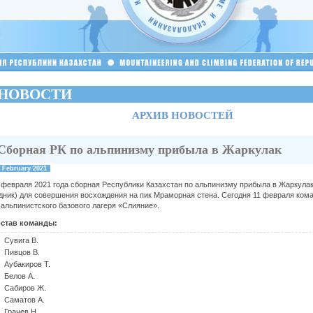
НОВОСТИ
АРХИВ НОВОСТЕЙ
Сборная РК по альпинизму прибыла в Жаркулак
1 February 2021
 февраля 2021 года сборная Республики Казахстан по альпинизму прибыла в Жаркула
дник) для совершения восхождения на пик Мраморная стена. Сегодня 11 февраля ком
 альпинистского базового лагеря «Слияние».
став команды:
Сувига В.
Пивцов В.
Аубакиров Т.
Белов А.
Сабиров Ж.
Саматов А.
Грачев Н.