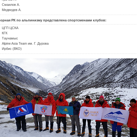
Смаилов А.
Медведев А.
орная РК по альпинизму представлена спортсменами клубов:
ЦГП ЦСКА
КГК
Таунамыс
Alpine Asia Team им. Г. Дурова
Ирбис (ВКО)