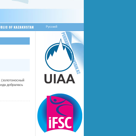
Русский
к (золотоносный
анда добралась