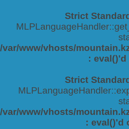
Strict Standar
MLPLanguageHandler::get_s
sta
/var/www/vhosts/mountain.kz/
: eval()'
Strict Standar
MLPLanguageHandler::expa
sta
/var/www/vhosts/mountain.kz/
: eval()'d