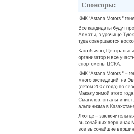
Спонсоры:
КМК “Astana Motors ” ге
Все кандидаты будут пр
Алматы, в урочище Туюк 
туда совершаются восх
Как обычно, Центральны
организатор и все учас
спортсмены ЦСКА.
КМК “Astana Motors ” – 
много экспедиций: на Эв
(летом 2007 года) по се
Макалу зимой этого года
Смагулов, он альпинист 
альпинизма в Казахстане
Лхотце – заключительная
высочайших вершинах М
все высочайшие вершины