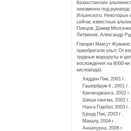
Казахстанских альпинис
неизменно под руковод
Ильинского. Некоторые и
сейчас известные альпи
Пивцов, Дамир Молгачев
Литвинов, Александр Руд
Говорит Максут Жумаев:
приобретали опыт. От в
трудные маршруты и це
восхождения на 8000-ки 
кислорода):
Хидден Пик, 2001 г .
Гашербрум II , 2001 г .
Канченджанга, 2002 г 
Шиша пангма, 2002 г .
Нанга Парбат, 2003 г .
Броуд Пик, 2003 г .
Макалу, 2004 г .
Аннапурна, 2006 г .