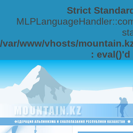
Strict Standar
MLPLanguageHandler::comp
sta
/var/www/vhosts/mountain.kz/
: eval()'