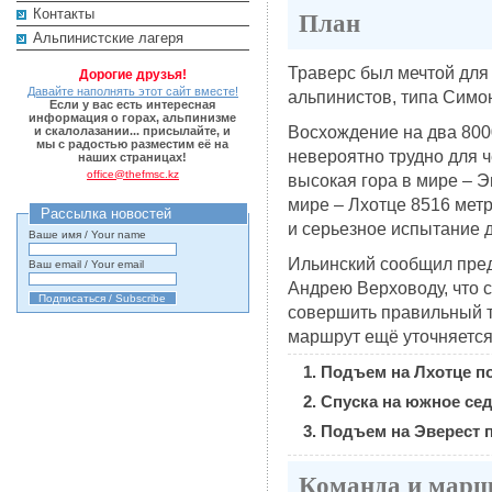
Контакты
План
Альпинистские лагеря
Траверс был мечтой для
Дорогие друзья!
Давайте наполнять этот сайт вместе!
альпинистов, типа Симо
Если у вас есть интересная
информация о горах, альпинизме
Восхождение на два 8000
и скалолазании... присылайте, и
мы с радостью разместим её на
невероятно трудно для ч
наших страницах!
office@thefmsc.kz
высокая гора в мире – Э
мире – Лхотце 8516 метр
Рассылка новостей
и серьезное испытание д
Ваше имя / Your name
Ильинский сообщил пред
Ваш email / Your email
Андрею Верховоду, что 
совершить правильный т
маршрут ещё уточняется
Подъем на Лхотце по
Спуска на южное седл
Подъем на Эверест 
Команда и мар