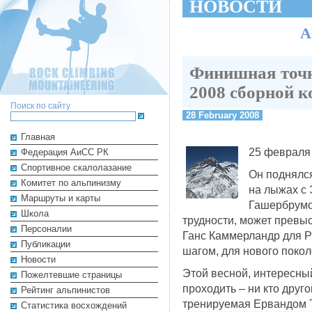
НОВОСТИ
А
Финишная точка
2008 сборной 
Поиск по сайту
28 February 2008
Главная
25 февраля 
Федерация АиСС РК
Cпортивное скалолазание
Он поднялся
Комитет по альпинизму
на лыжах с 
Маршруты и карты
Гашербрумов
Школа
трудности, может превыс
Персоналии
Ганс Каммерландр для P
Публикации
шагом, для нового покол
Новости
Этой весной, интересны
Пожелтевшие страницы
проходить – ни кто друг
Рейтинг альпинистов
тренируемая Ервандом 
Cтатистика восхождений