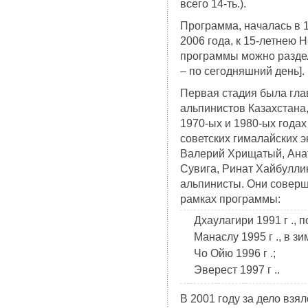
всего 14-ть.).
Программа, началась в 1
2006 года, к 15-летнею
программы можно раздели
– по сегодняшний день].
Первая стадия была гла
альпинистов Казахстана
1970-ых и 1980-ых годах
советских гималайских 
Валерий Хрищатый, Анат
Сувига, Ринат Хайбулли
альпинисты. Они совер
рамках программы:
Дхаулагири 1991 г ., 
Манаслу 1995 г ., в з
Чо Ойю 1996 г .;
Эверест 1997 г ..
В 2001 году за дело взя