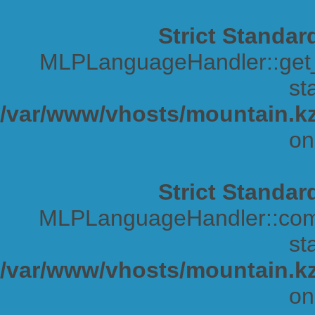
Strict Standar
MLPLanguageHandler::get_s
sta
/var/www/vhosts/mountain.kz
on
Strict Standar
MLPLanguageHandler::comp
sta
/var/www/vhosts/mountain.kz
on