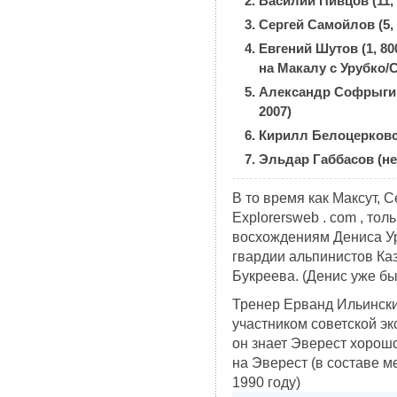
Василий Пивцов (11, 
Сергей Самойлов (5, 
Евгений Шутов (1, 80
на Макалу с Урубко
Александр Софрыгин
2007)
Кирилл Белоцерковск
Эльдар Габбасов (не
В то время как Максут, 
Explorersweb . com , то
восхождениям Дениса Ур
гвардии альпинистов Каз
Букреева. (Денис уже бы
Тренер Ерванд Ильински
участником советской эк
он знает Эверест хорошо
на Эверест (в составе
1990 году)