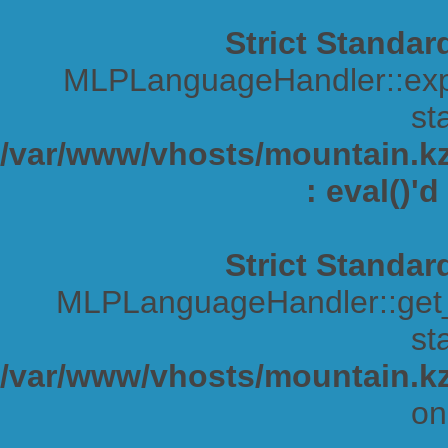
Strict Standar
MLPLanguageHandler::expa
sta
/var/www/vhosts/mountain.kz/
: eval()'
Strict Standar
MLPLanguageHandler::get_s
sta
/var/www/vhosts/mountain.kz
on