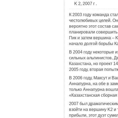
K 2, 2007 г .
К 2003 году команда ста
честолюбивых целей. Он
вероятно этот состав са
планировали совершить 
Пик и затем вершина – K
начало долгой борьбы Ка
В 2004 году некоторые и
сильных альпинистов, Д
Казахстана, но проект 1
2005 году, вторая попытк
В 2006 году, Максут и 
Аннапурна, на обе в зам
только Аннапурна вошла
«Казахстанская сборная
2007 был драматическим
взойти на вершину K2 и 
прибыли, этот дуэт суме