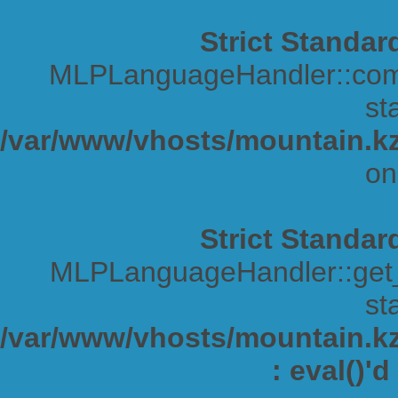
Strict Standar
MLPLanguageHandler::comp
sta
/var/www/vhosts/mountain.kz
on
Strict Standar
MLPLanguageHandler::get_s
sta
/var/www/vhosts/mountain.kz/
: eval()'