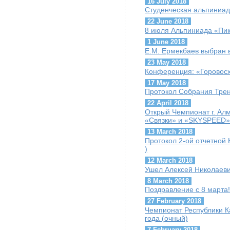
16 July 2018
Студенческая альпиниад
22 June 2018
8 июля Альпиниада «Пик
1 June 2018
Е.М. Ермекбаев выбран
23 May 2018
Конференция: «Горовосх
17 May 2018
Протокол Собрания Трен
22 April 2018
Открый Чемпионат г. Ал
«Связки» и «SKYSPEED»
13 March 2018
Протокол 2-ой отчетной 
)
12 March 2018
Ушел Алексей Николаеви
8 March 2018
Поздравление с 8 марта!
27 February 2018
Чемпионат Республики К
года (очный)
7 February 2018