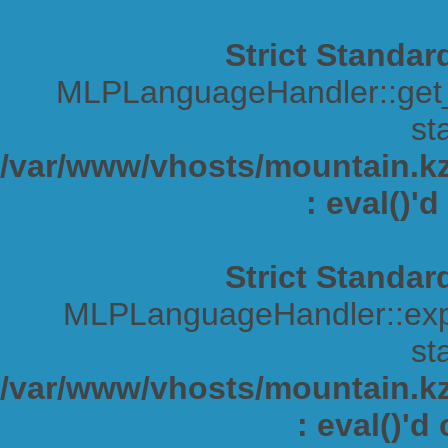
Strict Standar
MLPLanguageHandler::get_s
sta
/var/www/vhosts/mountain.kz/
: eval()'
Strict Standar
MLPLanguageHandler::expa
sta
/var/www/vhosts/mountain.kz/
: eval()'d