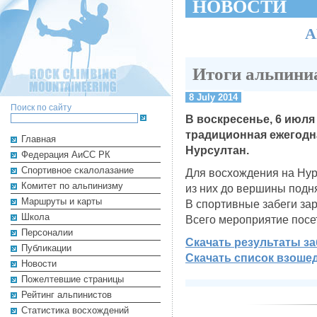
НОВОСТИ
А
Итоги альпини
8 July 2014
Поиск по сайту
В воскресенье, 6 июля
традиционная ежегодн
Главная
Нурсултан.
Федерация АиСС РК
Cпортивное скалолазание
Для восхождения на Нур
Комитет по альпинизму
из них до вершины подн
Маршруты и карты
В спортивные забеги за
Школа
Всего мероприятие посе
Персоналии
Скачать результаты за
Публикации
Скачать список взоше
Новости
Пожелтевшие страницы
Рейтинг альпинистов
Cтатистика восхождений