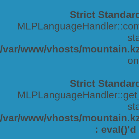
Strict Standar
MLPLanguageHandler::comp
sta
/var/www/vhosts/mountain.kz
on
Strict Standar
MLPLanguageHandler::get_s
sta
/var/www/vhosts/mountain.kz/
: eval()'