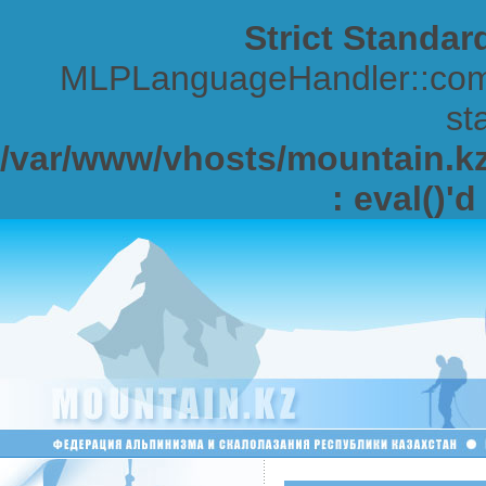
Strict Standar
MLPLanguageHandler::comp
sta
/var/www/vhosts/mountain.kz/
: eval()'