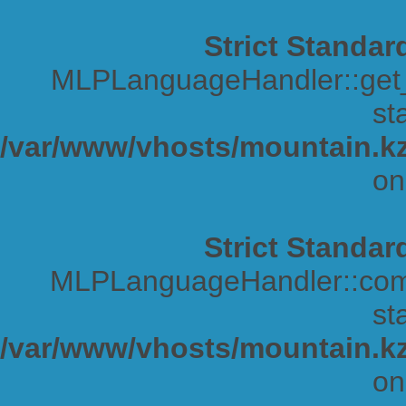
Strict Standar
MLPLanguageHandler::get_s
sta
/var/www/vhosts/mountain.kz
on
Strict Standar
MLPLanguageHandler::comp
sta
/var/www/vhosts/mountain.kz
on