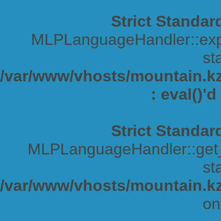
Strict Standar
MLPLanguageHandler::expa
sta
/var/www/vhosts/mountain.kz/
: eval()'
Strict Standar
MLPLanguageHandler::get_s
sta
/var/www/vhosts/mountain.kz
on