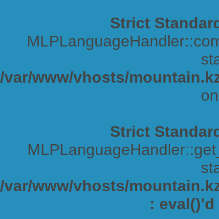
Strict Standar
MLPLanguageHandler::comp
sta
/var/www/vhosts/mountain.kz
on
Strict Standar
MLPLanguageHandler::get_s
sta
/var/www/vhosts/mountain.kz/
: eval()'