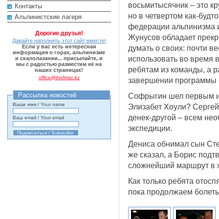
восьмитысячник – это кру
Контакты
но в четвертом как-будт
Альпинистские лагеря
федерации альпинизма и
Дорогие друзья!
Жунусов обладает прекр
Давайте наполнять этот сайт вместе!
Если у вас есть интересная
думать о своих: почти в
информация о горах, альпинизме
использовать во время 
и скалолазании... присылайте, и
мы с радостью разместим её на
ребятам из команды, а ра
наших страницах!
office@thefmsc.kz
завершении программы 
Рассылка новостей
Софрыгин шел первым и 
Ваше имя / Your name
Элизабет Хоули? Сергей
денек-другой – всем не
Ваш email / Your email
экспедиции.
Дениса обнимал сын Сте
же сказал, а Борис подт
сложнейший маршрут в 
Как только ребята отосп
пока продолжаем болеть з