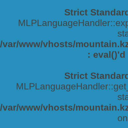
Strict Standar
MLPLanguageHandler::expa
sta
/var/www/vhosts/mountain.kz/
: eval()'
Strict Standar
MLPLanguageHandler::get_s
sta
/var/www/vhosts/mountain.kz
on