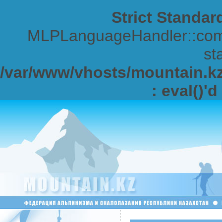
Strict Standar
MLPLanguageHandler::comp
sta
/var/www/vhosts/mountain.kz/
: eval()'