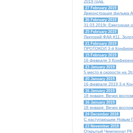
2019 года.
27 February 2019
Демонстрация фильма А.
26 February 2019
31.03.2019г. Ежегодная
25 February 2019
Лекторий ФАА #11. Золо
21 February 2019
ПРОТОКОЛ 3-й Конфере
15 February 2019
16 февраля 3 Конферен
23 January 2019
5 место в скорости на Э
20 January 2019
16 февраля 2019 3-я К
16 January 2019
18 января. Вечер воспо
16 January 2019
18 января. Вечер воспо
24 December 2018
С наступающим Новым Г
23 November 2018
Открытый Чемпионат РК п