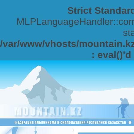
Strict Standar
MLPLanguageHandler::comp
sta
/var/www/vhosts/mountain.kz/
: eval()'