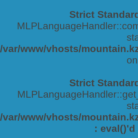
Strict Standar
MLPLanguageHandler::comp
sta
/var/www/vhosts/mountain.kz
on
Strict Standar
MLPLanguageHandler::get_s
sta
/var/www/vhosts/mountain.kz/
: eval()'