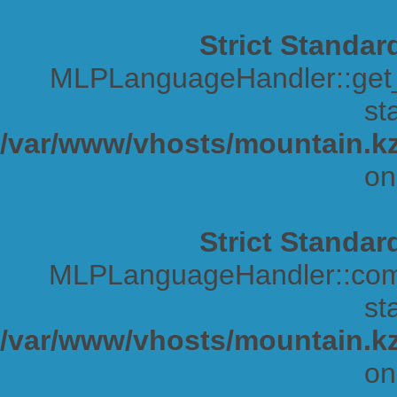
Strict Standar
MLPLanguageHandler::get_s
sta
/var/www/vhosts/mountain.kz
on
Strict Standar
MLPLanguageHandler::comp
sta
/var/www/vhosts/mountain.kz
on