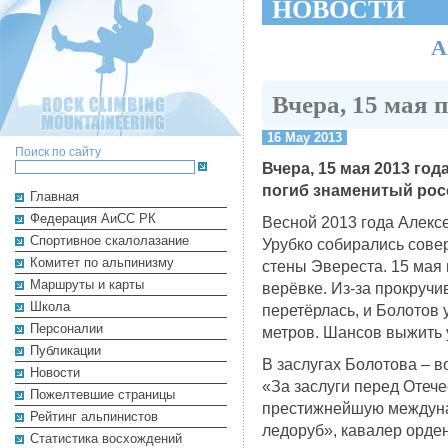
НОВОСТИ
А
Вчера, 15 мая 
16 May 2013
Поиск по сайту
Вчера, 15 мая 2013 год
погиб знаменитый рос
Главная
Федерация АиСС РК
Весной 2013 года Алекс
Cпортивное скалолазание
Урубко собирались сове
Комитет по альпинизму
стены Эвереста. 15 мая 
Маршруты и карты
верёвке. Из-за прокручи
Школа
перетёрлась, и Болотов 
Персоналии
метров. Шансов выжить 
Публикации
В заслугах Болотова – 
Новости
«За заслуги перед Отеч
Пожелтевшие страницы
престижнейшую междуна
Рейтинг альпинистов
ледоруб», кавалер орде
Cтатистика восхождений