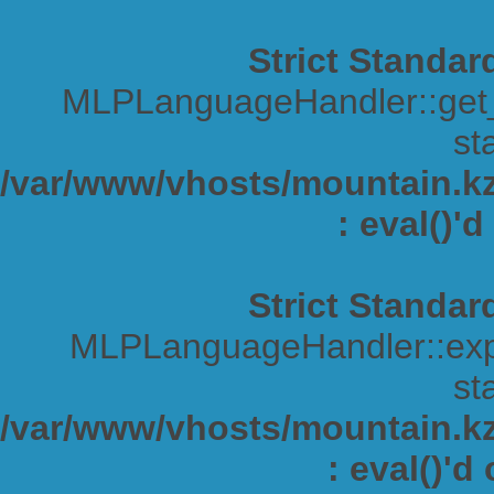
Strict Standar
MLPLanguageHandler::get_s
sta
/var/www/vhosts/mountain.kz/
: eval()'
Strict Standar
MLPLanguageHandler::expa
sta
/var/www/vhosts/mountain.kz/
: eval()'d