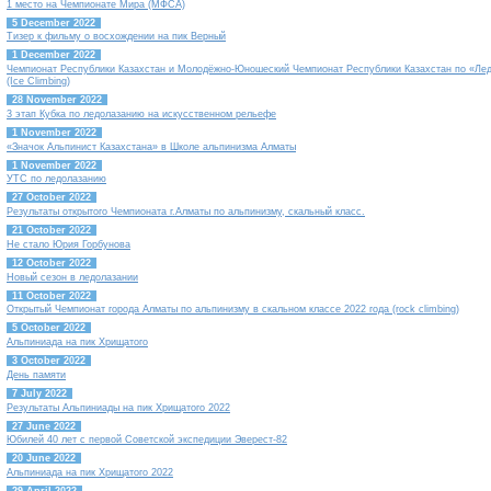
1 место на Чемпионате Мира (МФСА)
5 December 2022
Тизер к фильму о восхождении на пик Верный
1 December 2022
Чемпионат Республики Казахстан и Молодёжно-Юношеский Чемпионат Республики Казахстан по «Ле
(Ice Climbing)
28 November 2022
3 этап Кубка по ледолазанию на искусственном рельефе
1 November 2022
«Значок Альпинист Казахстана» в Школе альпинизма Алматы
1 November 2022
УТС по ледолазанию
27 October 2022
Результаты открытого Чемпионата г.Алматы по альпинизму, скальный класс.
21 October 2022
Не стало Юрия Горбунова
12 October 2022
Новый сезон в ледолазании
11 October 2022
Открытый Чемпионат города Алматы по альпинизму в скальном классе 2022 года (rock climbing)
5 October 2022
Альпиниада на пик Хрищатого
3 October 2022
День памяти
7 July 2022
Результаты Альпиниады на пик Хрищатого 2022
27 June 2022
Юбилей 40 лет с первой Советской экспедиции Эверест-82
20 June 2022
Альпиниада на пик Хрищатого 2022