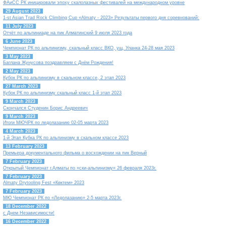
ФАиСС РК иницировали эпоху скалолазных фестивалей на международном уровне
29 August 2023
1-st Asian Trad Rock Climbing Cup «Almaty - 2023» Результаты первого дня соревнований:
11 July 2023
Отчёт по альпиниаде на пик Алматинский 9 июля 2023 года
6 June 2023
Чемпионат РК по альпинизму, скальный класс ВКО, ущ. Уланка 24-28 мая 2023
3 May 2023
Баглана Жунусова поздравляем с Днём Рождения!
2 May 2023
Кубок РК по альпинизму в скальном классе, 2 этап 2023
27 March 2023
Кубок РК по альпинизму скальный класс 1-й этап 2023
9 March 2023
Скончался Студенин Борис Андреевич
9 March 2023
Итоги МЮЧРК по ледолазанию 02-05 марта 2023
4 March 2023
1-й Этап Кубка РК по альпинизму в скальном классе 2023
13 February 2023
Премьера документального фильма о восхождении на пик Верный
7 February 2023
Открытый Чемпионат г.Алматы по «ски-альпинизму» 26 февраля 2023г.
7 February 2023
Almaty Drytooling Fest «Көктем» 2023
7 February 2023
МЮ Чемпионат РК по «Ледолазанию» 2-5 марта 2023г.
18 December 2022
с Днем Независимости!
16 December 2022