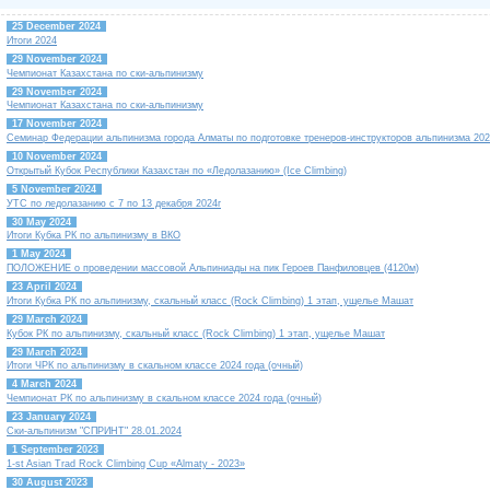
25 December 2024
Итоги 2024
29 November 2024
Чемпионат Казахстана по ски-альпинизму
29 November 2024
Чемпионат Казахстана по ски-альпинизму
17 November 2024
Семинар Федерации альпинизма города Алматы по подготовке тренеров-инструкторов альпинизма 202
10 November 2024
Открытый Кубок Республики Казахстан по «Ледолазанию» (Ice Climbing)
5 November 2024
УТС по ледолазанию с 7 по 13 декабря 2024г
30 May 2024
Итоги Кубка РК по альпинизму в ВКО
1 May 2024
ПОЛОЖЕНИЕ о проведении массовой Альпиниады на пик Героев Панфиловцев (4120м)
23 April 2024
Итоги Кубка РК по альпинизму, скальный класс (Rock Climbing) 1 этап, ущелье Машат
29 March 2024
Кубок РК по альпинизму, скальный класс (Rock Climbing) 1 этап, ущелье Машат
29 March 2024
Итоги ЧРК по альпинизму в скальном классе 2024 года (очный)
4 March 2024
Чемпионат РК по альпинизму в скальном классе 2024 года (очный)
23 January 2024
Ски-альпинизм "СПРИНТ" 28.01.2024
1 September 2023
1-st Asian Trad Rock Climbing Cup «Almaty - 2023»
30 August 2023