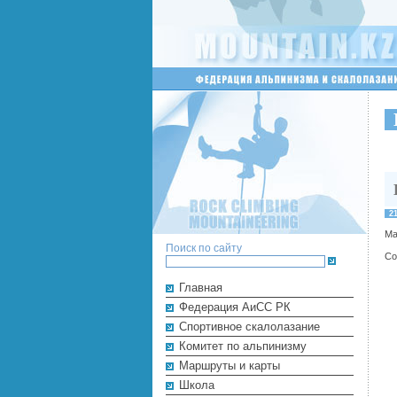
2
Ма
Поиск по сайту
Со
Главная
Федерация АиСС РК
Cпортивное скалолазание
Комитет по альпинизму
Маршруты и карты
Школа