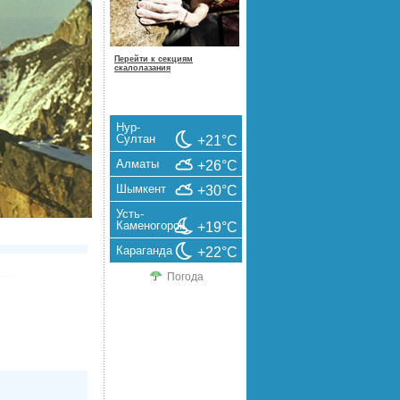
Перейти к секциям
скалолазания
Нур-
Султан
+21°C
Алматы
+26°C
Шымкент
+30°C
Усть-
Каменогорск
+19°C
Караганда
+22°C
Погода