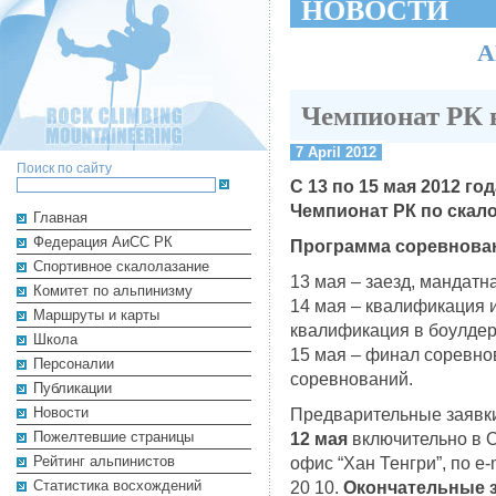
НОВОСТИ
А
Чемпионат РК в
7 April 2012
Поиск по сайту
С 13 по 15 мая 2012 го
Чемпионат РК по скало
Главная
Федерация АиСС РК
Программа соревнова
Cпортивное скалолазание
13 мая – заезд, мандатн
Комитет по альпинизму
14 мая – квалификация 
Маршруты и карты
квалификация в боулдер
Школа
15 мая – финал соревно
Персоналии
соревнований.
Публикации
Новости
Предварительные заявки
Пожелтевшие страницы
12 мая
включительно в Ор
Рейтинг альпинистов
офис “Хан Тенгри”, по e-m
Cтатистика восхождений
20 10.
Окончательные за