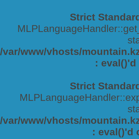
Strict Standar
MLPLanguageHandler::get_s
sta
/var/www/vhosts/mountain.kz/
: eval()'
Strict Standar
MLPLanguageHandler::expa
sta
/var/www/vhosts/mountain.kz/
: eval()'d