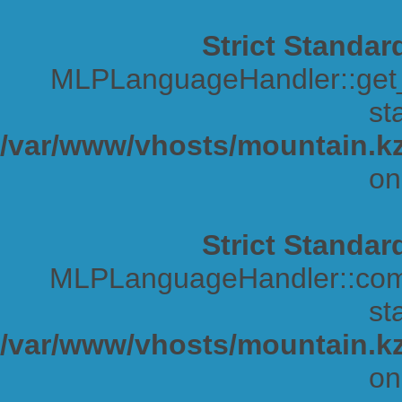
Strict Standar
MLPLanguageHandler::get_s
sta
/var/www/vhosts/mountain.kz
on
Strict Standar
MLPLanguageHandler::comp
sta
/var/www/vhosts/mountain.kz
on