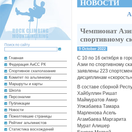
НОВОСТИ
А
Чемпионат Ази
спортивному с
Поиск по сайту
9 October 2022
С 10 по 16 октября в г
Главная
Азии по спортивному ск
Федерация АиСС РК
заявлены 223 спортсмено
Cпортивное скалолазание
дисциплинам «скорость»,
Комитет по альпинизму
Маршруты и карты
В составе сборной Респу
Школа
Хайбуллин Ришат
Персоналии
Маймуратов Амир
Публикации
Улжабаева Тамара
Новости
Марленова Асель
Пожелтевшие страницы
Агамбаева Маргарита
Рейтинг альпинистов
Мурат Алишер
Cтатистика восхождений