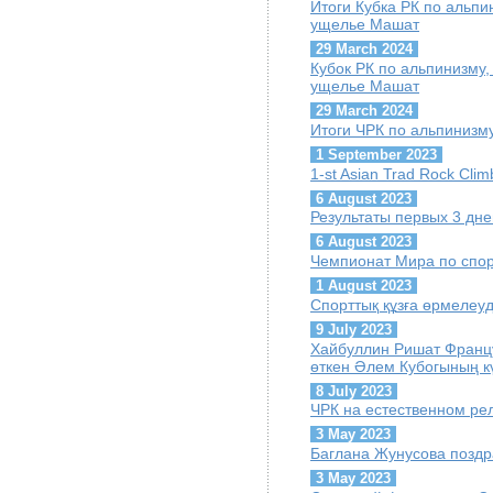
Итоги Кубка РК по альпин
ущелье Машат
29 March 2024
Кубок РК по альпинизму, 
ущелье Машат
29 March 2024
Итоги ЧРК по альпинизму
1 September 2023
1-st Asian Trad Rock Cli
6 August 2023
Результаты первых 3 дн
6 August 2023
Чемпионат Мира по спор
1 August 2023
Спорттық құзға өрмелеу
9 July 2023
Хайбуллин Ришат Францу
өткен Әлем Кубогының кү
8 July 2023
ЧРК на естественном ре
3 May 2023
Баглана Жунусова поздр
3 May 2023