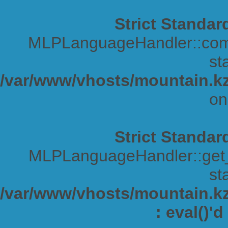
Strict Standar
MLPLanguageHandler::comp
sta
/var/www/vhosts/mountain.kz
on
Strict Standar
MLPLanguageHandler::get_s
sta
/var/www/vhosts/mountain.kz/
: eval()'