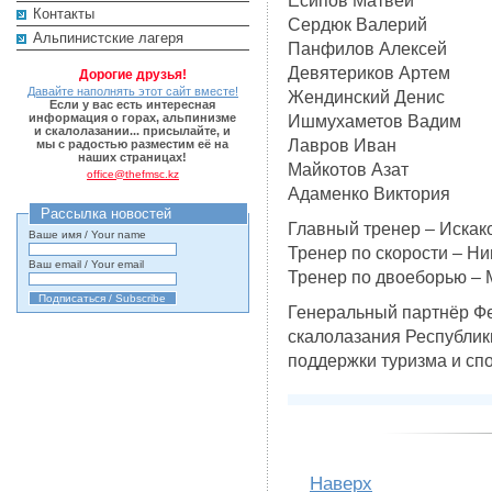
Есипов Матвей
Контакты
Сердюк Валерий
Альпинистские лагеря
Панфилов Алексей
Девятериков Артем
Дорогие друзья!
Давайте наполнять этот сайт вместе!
Жендинский Денис
Если у вас есть интересная
информация о горах, альпинизме
Ишмухаметов Вадим
и скалолазании... присылайте, и
Лавров Иван
мы с радостью разместим её на
наших страницах!
Майкотов Азат
office@thefmsc.kz
Адаменко Виктория
Рассылка новостей
Главный тренер – Искак
Ваше имя / Your name
Тренер по скорости – Н
Ваш email / Your email
Тренер по двоеборью – 
Генеральный партнёр Фе
скалолазания Республик
поддержки туризма и спо
Наверх