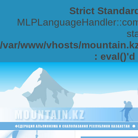
Strict Standar
MLPLanguageHandler::comp
sta
/var/www/vhosts/mountain.kz/
: eval()'