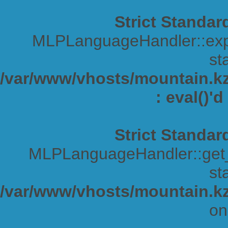
Strict Standar
MLPLanguageHandler::expa
sta
/var/www/vhosts/mountain.kz/
: eval()'
Strict Standar
MLPLanguageHandler::get_s
sta
/var/www/vhosts/mountain.kz
on