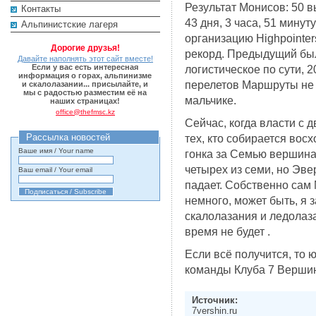
Результат Монисов: 50 
Контакты
43 дня, 3 часа, 51 минут
Альпинистские лагеря
организацию Highpointer
Дорогие друзья!
рекорд. Предыдущий был
Давайте наполнять этот сайт вместе!
Если у вас есть интересная
логистическое по сути, 
информация о горах, альпинизме
перелетов Маршруты не 
и скалолазании... присылайте, и
мы с радостью разместим её на
мальчике.
наших страницах!
office@thefmsc.kz
Сейчас, когда власти с 
Рассылка новостей
тех, кто собирается вос
Ваше имя / Your name
гонка за Семью вершина
четырех из семи, но Эве
Ваш email / Your email
падает. Собственно сам
немного, может быть, я
скалолазания и ледолаз
время не будет .
Если всё получится, то 
команды Клуба 7 Вершин
Источник:
7vershin.ru