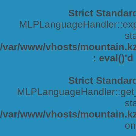
Strict Standar
MLPLanguageHandler::expa
sta
/var/www/vhosts/mountain.kz/
: eval()'
Strict Standar
MLPLanguageHandler::get_s
sta
/var/www/vhosts/mountain.kz
on