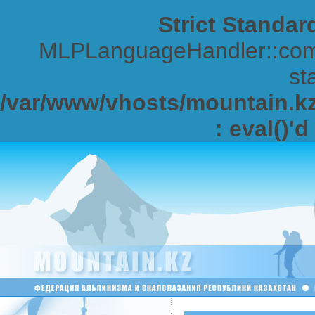
Strict Standar
MLPLanguageHandler::comp
sta
/var/www/vhosts/mountain.kz/
: eval()'