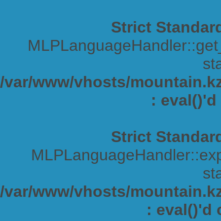
Strict Standar
MLPLanguageHandler::get_s
sta
/var/www/vhosts/mountain.kz/
: eval()'
Strict Standar
MLPLanguageHandler::expa
sta
/var/www/vhosts/mountain.kz/
: eval()'d