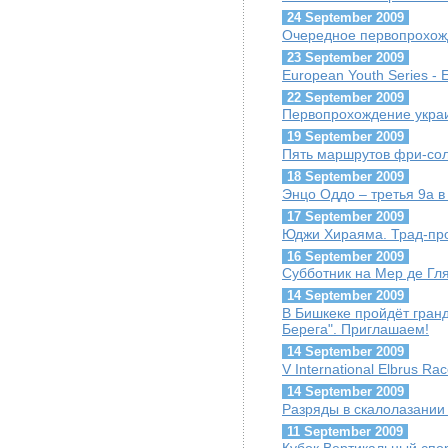
24 September 2009
Очередное первопрохож
23 September 2009
European Youth Series - 
22 September 2009
Первопрохождение украи
19 September 2009
Пять маршрутов фри-соло
18 September 2009
Энцо Оддо – третья 9a в 
17 September 2009
Юджи Хираяма. Трад-про
16 September 2009
Субботник на Мер де Гл
14 September 2009
В Бишкеке пройдёт гран
Берега". Приглашаем!
14 September 2009
V International Elbrus Ra
14 September 2009
Разряды в скалолазании
11 September 2009