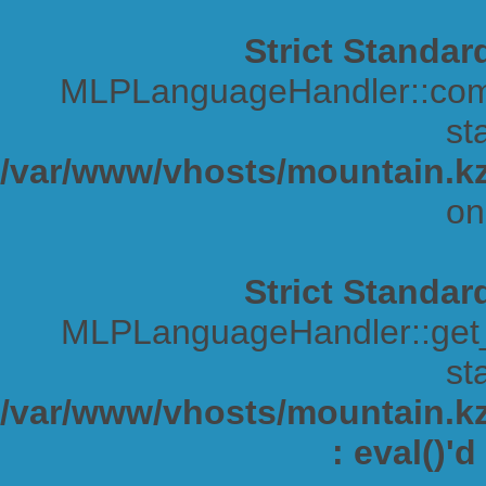
Strict Standar
MLPLanguageHandler::comp
sta
/var/www/vhosts/mountain.kz
on
Strict Standar
MLPLanguageHandler::get_s
sta
/var/www/vhosts/mountain.kz/
: eval()'