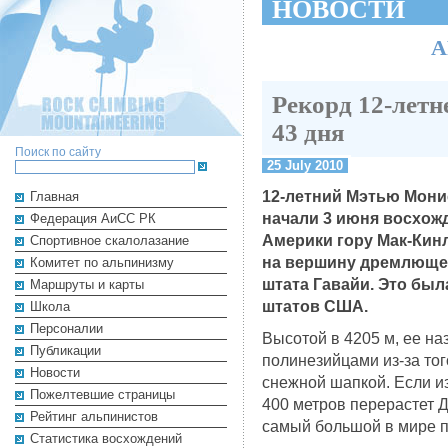
НОВОСТИ
А
Рекорд 12-летн
43 дня
Поиск по сайту
25 July 2010
12-летний Мэтью Монис
Главная
начали 3 июня восхо
Федерация АиСС РК
Америки гору Мак-Кин
Cпортивное скалолазание
на вершину дремлющег
Комитет по альпинизму
штата Гавайи. Это был
Маршруты и карты
штатов США.
Школа
Персоналии
Высотой в 4205 м, ее наз
Публикации
полинезийцами из-за тог
Новости
снежной шапкой. Если из
Пожелтевшие страницы
400 метров перерастет Д
Рейтинг альпинистов
самый большой в мире п
Cтатистика восхождений