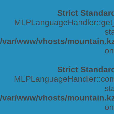
Strict Standar
MLPLanguageHandler::get_s
sta
/var/www/vhosts/mountain.kz
on
Strict Standar
MLPLanguageHandler::comp
sta
/var/www/vhosts/mountain.kz
on