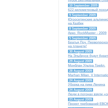
Кубок Вертикальный спо
10 September 2009
622-километровый похо
9 September 2009
Югоосетинские альпинис
на Казбек
8 September 2009
Арко. RockMaster - 2009
5 September 2009
Братья Поу. Первопрохо
на планете!
30 August 2009
На Эльбрусе будут бурит
29 August 2009
Монблан Ультра Трейл.
28 August 2009
Marhan Milan. V Interna
24 August 2009
Уборка на пике Ленина
24 August 2009
Люди в погонах взяли «
23 August 2009
Проект требований ЕВС