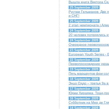
Вышла книга Виктора Се
25 September 2009
Рустам Гельманов. Две 
и СНГ!
25 September 2009
2 этап чемпионата г.Алма
24 September 2009
20 человек потерялись 
24 September 2009
Очередное первопрохож
23 September 2009
European Youth Series - 
22 September 2009
Первопрохождение украи
19 September 2009
Пять маршрутов фри-соло
18 September 2009
Энцо Оддо – третья 9a в 
17 September 2009
Юджи Хираяма. Трад-про
16 September 2009
Субботник на Мер де Гл
14 September 2009