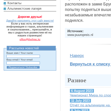
Контакты
расположен в замке Брун
Альпинистские лагеря
попытку подняться выше
незабываемые впечатлен
Дорогие друзья!
поднялся.
Давайте наполнять этот сайт вместе!
Если у вас есть интересная
информация о горах, альпинизме
и скалолазании... присылайте, и
Источник:
мы с радостью разместим её на
www.puuropreis.nl
наших страницах!
office@thefmsc.kz
Рассылка новостей
Ваше имя / Your name
Наверх
Ваш email / Your email
Вернуться к списку
Разное
6 August 2023
Чемпионат Мира по спор
11 July 2023
Отчёт по альпиниаде на
8 July 2023