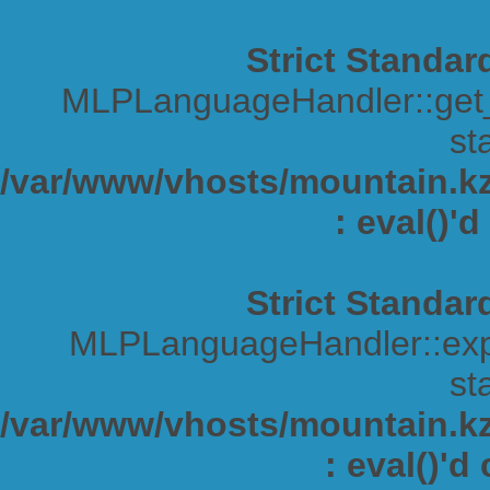
Strict Standar
MLPLanguageHandler::get_s
sta
/var/www/vhosts/mountain.kz/
: eval()'
Strict Standar
MLPLanguageHandler::expa
sta
/var/www/vhosts/mountain.kz/
: eval()'d