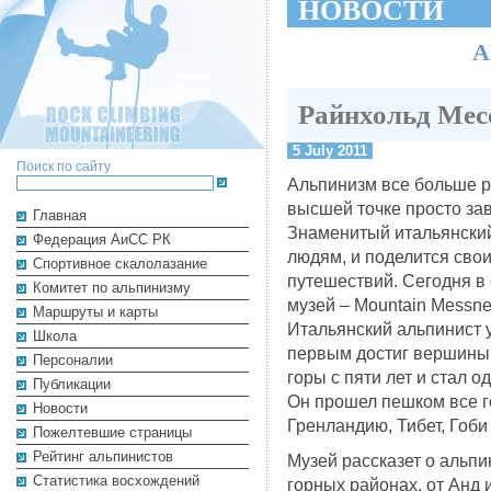
НОВОСТИ
А
Райнхольд Мес
5 July 2011
Поиск по сайту
Альпинизм все больше р
высшей точке просто за
Главная
Знаменитый итальянски
Федерация АиСС РК
людям, и поделится сво
Cпортивное скалолазание
путешествий. Сегодня в
Комитет по альпинизму
музей – Mountain Messne
Маршруты и карты
Итальянский альпинист 
Школа
первым достиг вершины 
Персоналии
горы с пяти лет и стал 
Публикации
Он прошел пешком все г
Новости
Гренландию, Тибет, Гоби
Пожелтевшие страницы
Рейтинг альпинистов
Музей рассказет о альпи
Cтатистика восхождений
горных районах, от Анд 