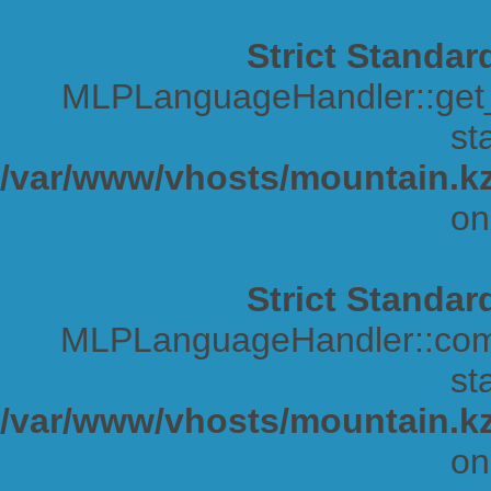
Strict Standar
MLPLanguageHandler::get_s
sta
/var/www/vhosts/mountain.kz
on
Strict Standar
MLPLanguageHandler::comp
sta
/var/www/vhosts/mountain.kz
on