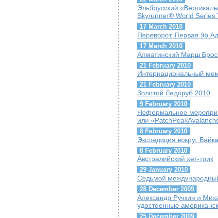
Эльбрусский «Вертикаль
Skyrunner® World Series T
17 March 2010
Переворот. Первая 9b А
17 March 2010
Алматинский Марш Брос
21 February 2010
Интернациональный мем
21 February 2010
Золотой Ледоруб 2010
9 February 2010
Неформальное мероприя
или «PatchPeakAvalanch
8 February 2010
Экспедиция вокруг Байк
8 February 2010
Австралийский хет-трик
29 January 2010
Седьмой международный
28 December 2009
Александр Ручкин и Мих
удостоенные американско
25 December 2009