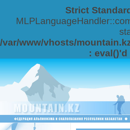
Strict Standar
MLPLanguageHandler::comp
sta
/var/www/vhosts/mountain.kz/
: eval()'