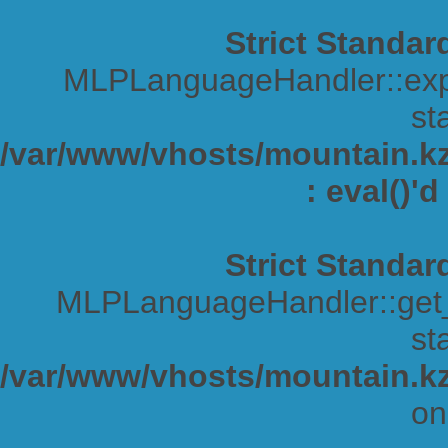
Strict Standar
MLPLanguageHandler::expa
sta
/var/www/vhosts/mountain.kz/
: eval()'
Strict Standar
MLPLanguageHandler::get_s
sta
/var/www/vhosts/mountain.kz
on