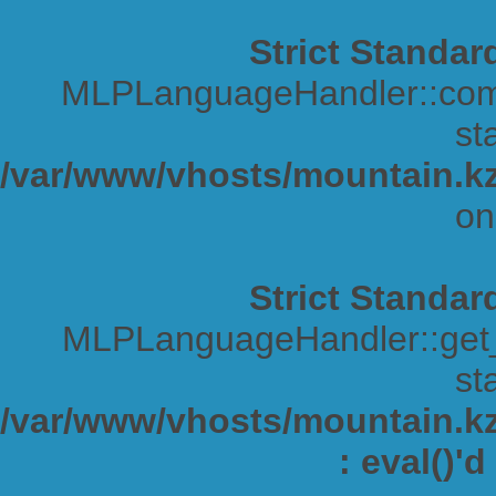
Strict Standar
MLPLanguageHandler::comp
sta
/var/www/vhosts/mountain.kz
on
Strict Standar
MLPLanguageHandler::get_s
sta
/var/www/vhosts/mountain.kz/
: eval()'