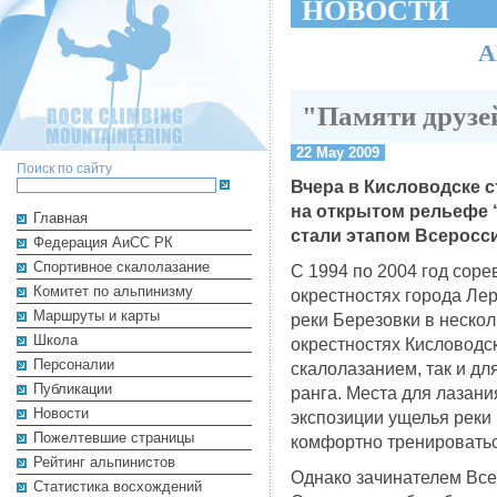
НОВОСТИ
А
"Памяти друзе
22 May 2009
Поиск по сайту
Вчера в Кисловодске 
на открытом рельефе “
Главная
стали этапом Всеросс
Федерация АиСС РК
Cпортивное скалолазание
С 1994 по 2004 год соре
Комитет по альпинизму
окрестностях города Лер
Маршруты и карты
реки Березовки в нескол
Школа
окрестностях Кисловодск
Персоналии
скалолазанием, так и д
Публикации
ранга. Места для лазан
Новости
экспозиции ущелья реки 
Пожелтевшие страницы
комфортно тренироватьс
Рейтинг альпинистов
Однако зачинателем Все
Cтатистика восхождений