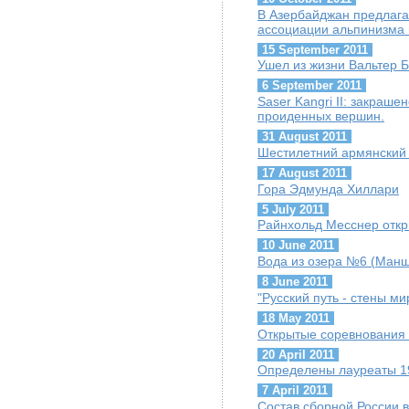
В Азербайджан предлага
ассоциации альпинизма 
15 September 2011
Ушел из жизни Вальтер Б
6 September 2011
Saser Kangri II: закраше
проиденных вершин.
31 August 2011
Шестилетний армянский 
17 August 2011
Гора Эдмунда Хиллари
5 July 2011
Райнхольд Месснер откр
10 June 2011
Вода из озера №6 (Манш
8 June 2011
"Русский путь - стены м
18 May 2011
Открытые соревнования 
20 April 2011
Определены лауреаты 19-
7 April 2011
Состав сборной России 