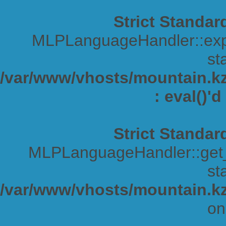
Strict Standar
MLPLanguageHandler::expa
sta
/var/www/vhosts/mountain.kz/
: eval()'
Strict Standar
MLPLanguageHandler::get_s
sta
/var/www/vhosts/mountain.kz
on