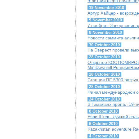
9-летний шерп начал под
19 November 2010
Артур Хайцер - возрожде
9 November 2010
7 ноября - Завершение 
8 November 2010
Новости саммита альпини
30 October 2010
На Эверест провели выс
28 October 2010
Открытое КОСТЮМИРОВА
MiniDownhill PumpkinRac
28 October 2010
Станция RF 5300 разруш
28 October 2010
Финал международной сер
24 October 2010
В Гималаях пропал 19-ти
8 October 2010
Уэли Штек - лучший соль
6 October 2010
Kazakhstan adventure Ra
4 October 2010