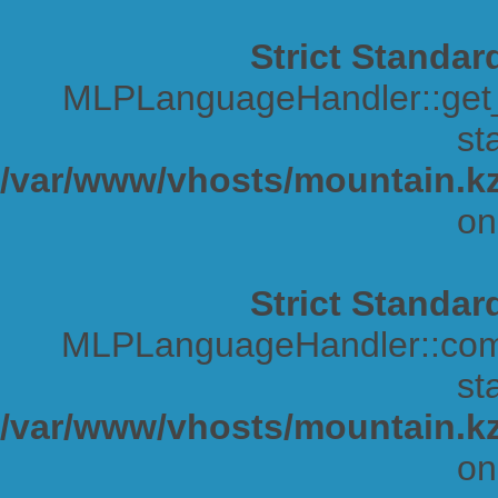
Strict Standar
MLPLanguageHandler::get_s
sta
/var/www/vhosts/mountain.kz
on
Strict Standar
MLPLanguageHandler::comp
sta
/var/www/vhosts/mountain.kz
on