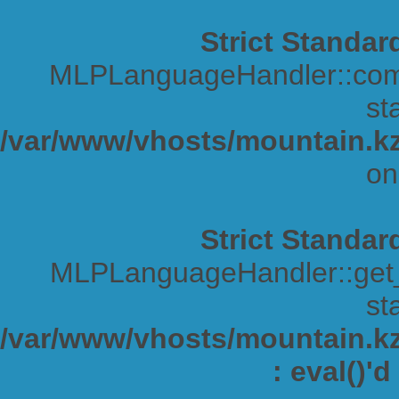
Strict Standar
MLPLanguageHandler::comp
sta
/var/www/vhosts/mountain.kz
on
Strict Standar
MLPLanguageHandler::get_s
sta
/var/www/vhosts/mountain.kz/
: eval()'