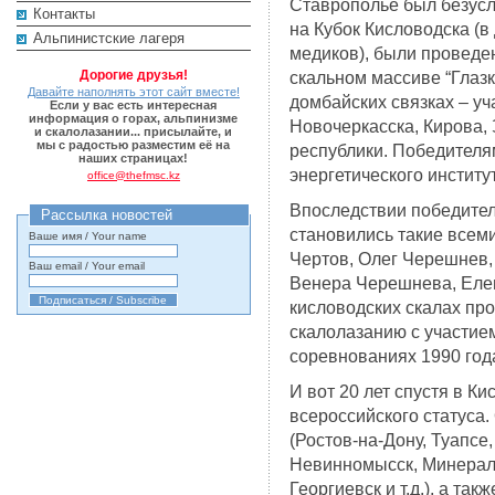
Ставрополье был безус
Контакты
на Кубок Кисловодска (
Альпинистские лагеря
медиков), были проведен
Дорогие друзья!
скальном массиве “Глазк
Давайте наполнять этот сайт вместе!
домбайских связках – у
Если у вас есть интересная
информация о горах, альпинизме
Новочеркасска, Кирова,
и скалолазании... присылайте, и
мы с радостью разместим её на
республики. Победителя
наших страницах!
энергетического институ
office@thefmsc.kz
Впоследствии победител
Рассылка новостей
становились такие всем
Ваше имя / Your name
Чертов, Олег Черешнев,
Ваш email / Your email
Венера Черешнева, Елен
кисловодских скалах пр
скалолазанию с участие
соревнованиях 1990 год
И вот 20 лет спустя в К
всероссийского статуса
(Ростов-на-Дону, Туапсе
Невинномысск, Минераль
Георгиевск и т.д.), а та