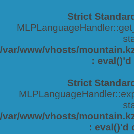
Strict Standar
MLPLanguageHandler::get_s
sta
/var/www/vhosts/mountain.kz/
: eval()'
Strict Standar
MLPLanguageHandler::expa
sta
/var/www/vhosts/mountain.kz/
: eval()'d