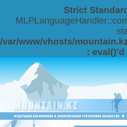
Strict Standar
MLPLanguageHandler::comp
sta
/var/www/vhosts/mountain.kz/
: eval()'