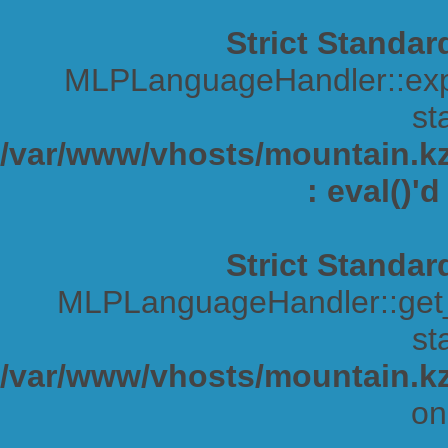
Strict Standar
MLPLanguageHandler::expa
sta
/var/www/vhosts/mountain.kz/
: eval()'
Strict Standar
MLPLanguageHandler::get_s
sta
/var/www/vhosts/mountain.kz
on