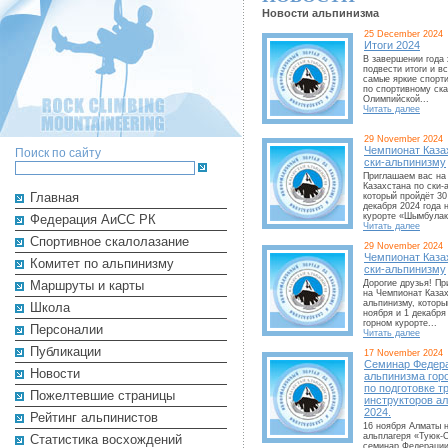
Новости альпинизма
25 December 2024
Итоги 2024
В завершении года 
подвести итоги и в
самые яркие спорт
по спортивному ска
Олимпийской...
Читать далее
29 November 2024
Чемпионат Каза
Поиск по сайту
ски-альпинизму
Приглашаем вас на
Казахстана по ски-
Главная
который пройдёт 30
декабря 2024 года 
курорте «Шымбулак»,
Федерация АиСС РК
Читать далее
Cпортивное скалолазание
29 November 2024
Чемпионат Каза
Комитет по альпинизму
ски-альпинизму
Маршруты и карты
Дорогие друзья! П
на Чемпионат Казах
альпинизму, которы
Школа
ноября и 1 декабря
горном курорте...
Персоналии
Читать далее
Публикации
17 November 2024
Семинар Федер
Новости
альпинизма гор
по подготовке т
Пожелтевшие страницы
инструкторов а
2024.
Рейтинг альпинистов
16 ноября Алматы н
альплагеря «Туюк-
Cтатистика восхождений
семинар Федерации