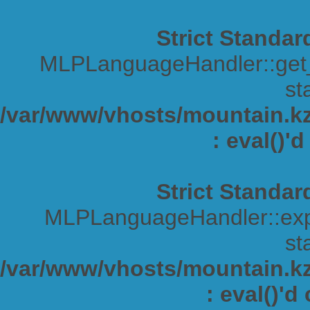
Strict Standar
MLPLanguageHandler::get_s
sta
/var/www/vhosts/mountain.kz/
: eval()'
Strict Standar
MLPLanguageHandler::expa
sta
/var/www/vhosts/mountain.kz/
: eval()'d