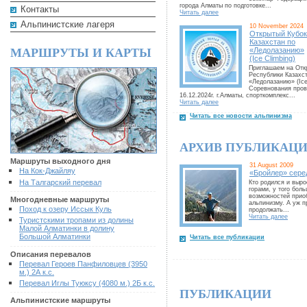
города Алматы по подготовке...
Контакты
Читать далее
Альпинистские лагеря
10 November 2024
Открытый Кубок
Казахстан по
МАРШРУТЫ И КАРТЫ
«Ледолазанию»
(Ice Climbing)
Приглашаем на Отк
Республики Казахс
«Ледолазанию» (Ice
Соревнования пров
16.12.2024г. г.Алматы, спорткомплекс...
Читать далее
Читать все новости альпинизма
АРХИВ ПУБЛИКАЦ
Маршруты выходного дня
31 August 2009
На Кок-Джайляу
«Бройлер» сере
На Талгарский перевал
Кто родился и выро
горами, у того бол
возможностей прио
Многодневные маршруты
альпинизму. А уж 
Поход к озеру Иссык Куль
продолжать...
Читать далее
Туристскими тропами из долины
Малой Алматинки в долину
Большой Алматинки
Читать все публикации
Описания перевалов
Перевал Героев Панфиловцев (3950
м.) 2А к.с.
Перевал Иглы Туюксу (4080 м.) 2Б к.с.
ПУБЛИКАЦИИ
Альпинистские маршруты