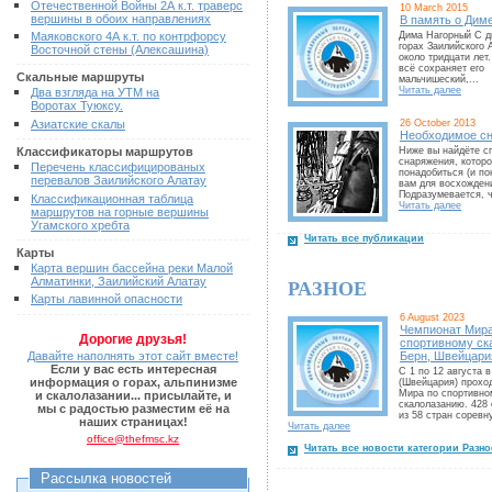
Отечественной Войны 2А к.т. траверс
10 March 2015
вершины в обоих направлениях
В память о Дим
Маяковского 4А к.т. по контрфорсу
Дима Нагорный С дн
горах Заилийского 
Восточной стены (Алексашина)
около тридцати лет
всё сохраняет его
Скальные маршруты
мальчишеский,...
Читать далее
Два взгляда на УТМ на
Воротах Туюксу.
Азиатские скалы
26 October 2013
Необходимое с
Классификаторы маршрутов
Ниже вы найдёте с
снаряжения, котор
Перечень классифицированых
понадобиться (и по
перевалов Заилийского Алатау
вам для восхождени
Подразумевается, ч
Классификационная таблица
Читать далее
маршрутов на горные вершины
Угамского хребта
Читать все публикации
Карты
Карта вершин бассейна реки Малой
Алматинки, Заилийский Алатау
РАЗНОЕ
Карты лавинной опасности
6 August 2023
Чемпионат Мира
Дорогие друзья!
спортивному ск
Давайте наполнять этот сайт вместе!
Берн, Швейцари
Если у вас есть интересная
С 1 по 12 августа 
информация о горах, альпинизме
(Швейцария) прохо
Мира по спортивно
и скалолазании... присылайте, и
скалолазанию. 428
мы с радостью разместим её на
из 58 стран соревну
наших страницах!
Читать далее
office@thefmsc.kz
Читать все новости категории Разно
Рассылка новостей