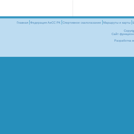
Главная
Федерация АиСС РК
Cпортивное скалолазание
Маршруты и карты
Copyri
Сайт функцион
Разработка в