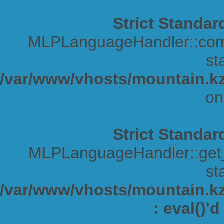
Strict Standar
MLPLanguageHandler::comp
sta
/var/www/vhosts/mountain.kz
on
Strict Standar
MLPLanguageHandler::get_s
sta
/var/www/vhosts/mountain.kz/
: eval()'