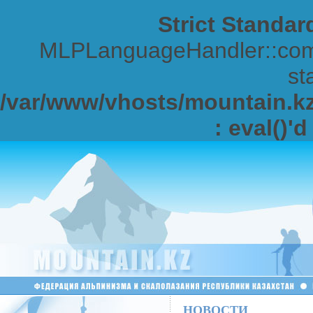
Strict Standar
MLPLanguageHandler::comp
sta
/var/www/vhosts/mountain.kz/
: eval()'
НОВОСТИ