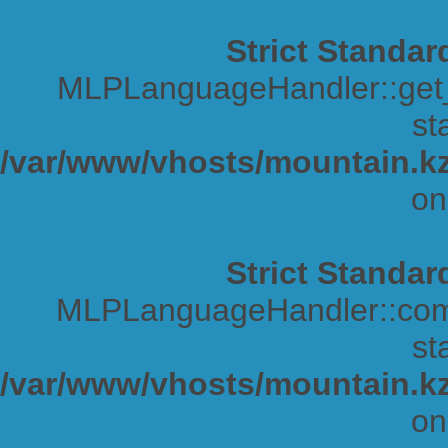
Strict Standar
MLPLanguageHandler::get_s
sta
/var/www/vhosts/mountain.kz
on
Strict Standar
MLPLanguageHandler::comp
sta
/var/www/vhosts/mountain.kz
on