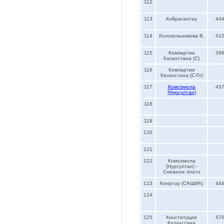
112
113
Койрагантау
44
114
Колокольникова В.
41
115
Компартии
39
Казахстана (С)
116
Компартии
Казахстана (С-Гл)
117
Комсомола
43
(Нурсултан)
118
119
120
121
122
Комсомола
(Нурсултан) -
Снежное плато
123
Конртау (САШИА)
44
124
125
Конституции
47
Казахстана