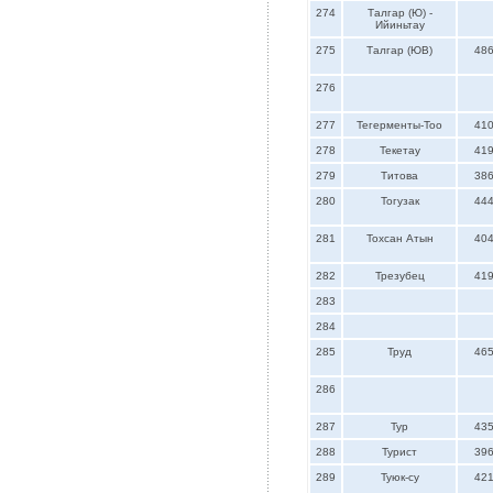
274
Талгар (Ю) -
Ийиньтау
275
Талгар (ЮВ)
48
276
277
Тегерменты-Тоо
41
278
Текетау
41
279
Титова
38
280
Тогузак
44
281
Тохсан Атын
40
282
Трезубец
41
283
284
285
Труд
46
286
287
Тур
43
288
Турист
39
289
Туюк-су
42