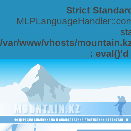
Strict Standar
MLPLanguageHandler::comp
sta
/var/www/vhosts/mountain.kz/
: eval()'