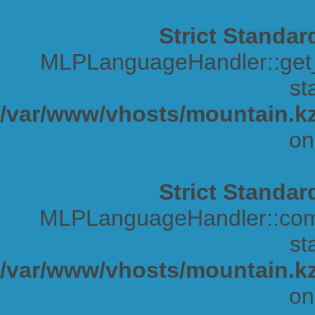
Strict Standar
MLPLanguageHandler::get_s
sta
/var/www/vhosts/mountain.kz
on
Strict Standar
MLPLanguageHandler::comp
sta
/var/www/vhosts/mountain.kz
on