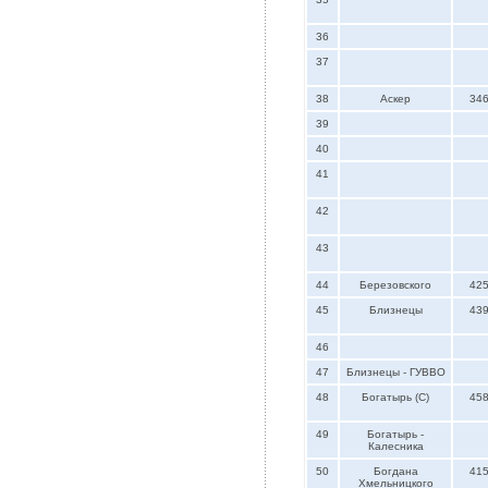
36
37
38
Аскер
34
39
40
41
42
43
44
Березовского
42
45
Близнецы
43
46
47
Близнецы - ГУВВО
48
Богатырь (С)
45
49
Богатырь -
Калесника
50
Богдана
41
Хмельницкого