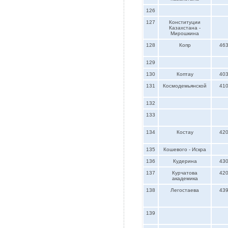
126
127
Конституции
Казахстана -
Мирошкина
128
Копр
46
129
130
Коптау
40
131
Космодемьянской
41
132
133
134
Костау
42
135
Кошевого - Искра
136
Кудерина
43
137
Курчатова
42
академика
138
Легостаева
43
139