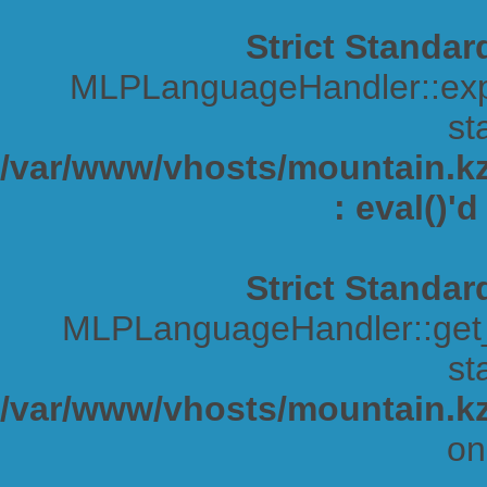
Strict Standar
MLPLanguageHandler::expa
sta
/var/www/vhosts/mountain.kz/
: eval()'
Strict Standar
MLPLanguageHandler::get_s
sta
/var/www/vhosts/mountain.kz
on