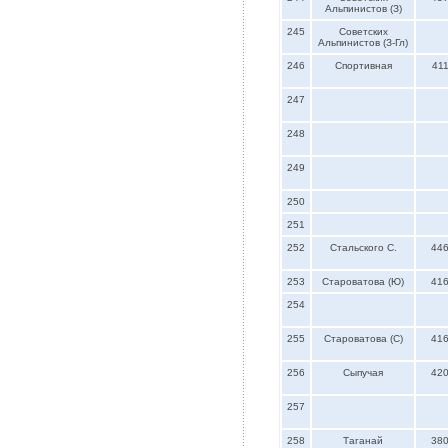
Альпинистов (З)
245
Советских
Альпинистов (З-Гл)
246
Спортивная
41
247
248
249
250
251
252
Стальского С.
44
253
Староватова (Ю)
41
254
255
Староватова (С)
41
256
Сыпучая
42
257
258
Таганай
38