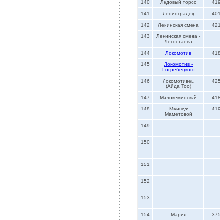
140
Ледовый торос
41
141
Ленинградец
40
142
Ленинская смена
42
143
Ленинская смена -
Легостаева
144
Локомотив
41
145
Локомотив -
Погребецкого
146
Локомотивец
42
(Айда Тоо)
147
Малокеминский
41
148
Маншук
41
Маметовой
149
150
151
152
153
154
Мария
37