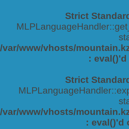
Strict Standar
MLPLanguageHandler::get_s
sta
/var/www/vhosts/mountain.kz/
: eval()'
Strict Standar
MLPLanguageHandler::expa
sta
/var/www/vhosts/mountain.kz/
: eval()'d