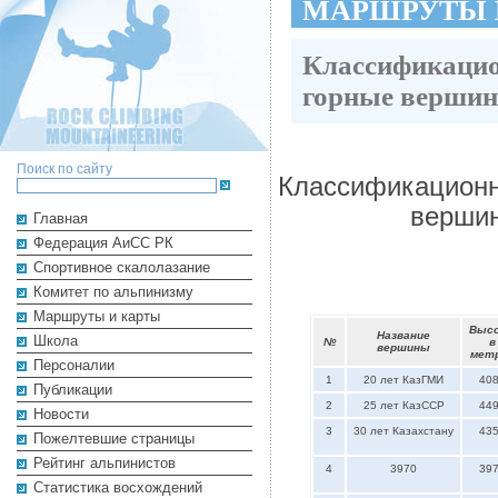
МАРШРУТЫ 
Классификацио
горные вершин
Поиск по сайту
Классификационн
вершин
Главная
Федерация АиСС РК
Cпортивное скалолазание
Комитет по альпинизму
Маршруты и карты
Выс
Название
Школа
№
в
вершины
мет
Персоналии
1
20 лет КазГМИ
40
Публикации
2
25 лет КазССР
44
Новости
3
30 лет Казахстану
43
Пожелтевшие страницы
Рейтинг альпинистов
4
3970
39
Cтатистика восхождений