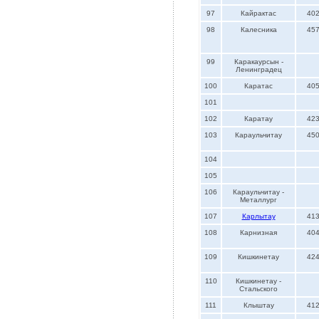
97
Кайрактас
40
98
Калесника
45
99
Каракаурсын -
Ленинградец
100
Каратас
40
101
102
Каратау
42
103
Караульчитау
45
104
105
106
Караульчитау -
Металлург
107
Карлытау
41
108
Карнизная
40
109
Кишкинетау
42
110
Кишкинетау -
Стальского
111
Клыштау
41