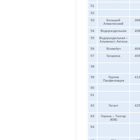
51
52
53
Большой
36
Алматинский
54
Водораздельная
40
55
Водораздельная –
Альпинист Актюза
56
Всевобуч
46
57
Гагарина
40
58
59
Героев
41
Панфиловцев
60
61
62
Гигант
42
63
Горина – Талгар
(ЮВ)
64