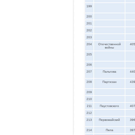
199
200
201
202
203
204
Отечественной
40
войны
205
206
207
Пальгова
44
208
Партизан
43
209
210
211
Паустовского
40
212
213
Первомайский
39
214
Пила
39