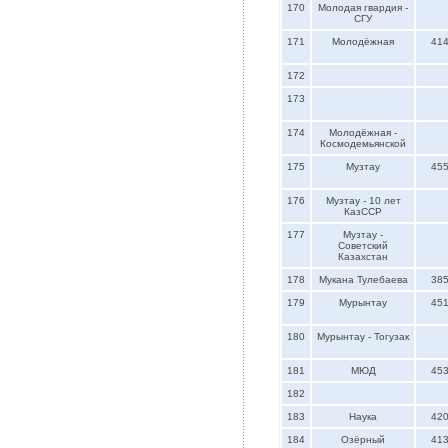
170
Молодая гвардия -
СГУ
171
Молодёжная
41
172
173
174
Молодёжная -
Космодемьянской
175
Музтау
45
176
Музтау - 10 лет
КазССР
177
Музтау -
Советский
Казахстан
178
Мукана Тулебаева
38
179
Мурынтау
45
180
Мурынтау - Тогузак
181
МЮД
45
182
183
Наука
42
184
Озёрный
41