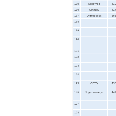
185
Окжетпес
41
186
Октябрь
41
187
Октябренок
36
188
189
190
191
192
193
194
195
ОПТЭ
43
196
Орджоникидзе
44
197
198