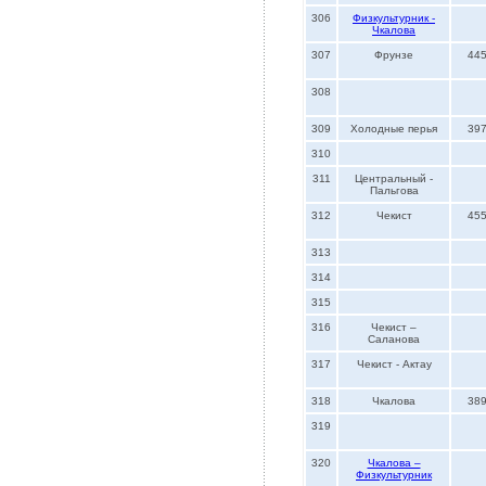
306
Физкультурник -
Чкалова
307
Фрунзе
44
308
309
Холодные перья
39
310
311
Центральный -
Пальгова
312
Чекист
45
313
314
315
316
Чекист –
Саланова
317
Чекист - Актау
318
Чкалова
38
319
320
Чкалова –
Физкультурник