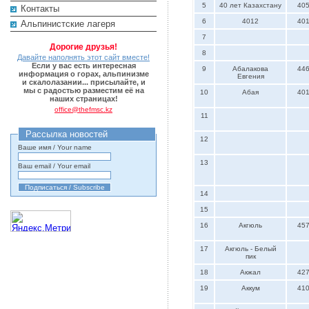
5
40 лет Казахстану
40
Контакты
6
4012
40
Альпинистские лагеря
7
Дорогие друзья!
8
Давайте наполнять этот сайт вместе!
Если у вас есть интересная
9
Абалакова
44
информация о горах, альпинизме
Евгения
и скалолазании... присылайте, и
мы с радостью разместим её на
10
Абая
40
наших страницах!
office@thefmsc.kz
11
Рассылка новостей
12
Ваше имя / Your name
13
Ваш email / Your email
14
15
16
Акгюль
45
17
Акгюль - Белый
пик
18
Акжал
42
19
Аккум
41