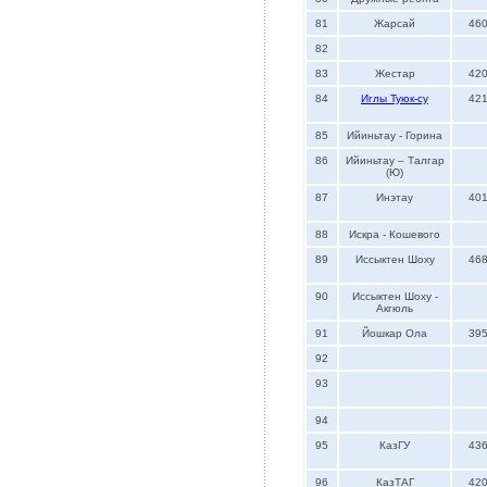
81
Жарсай
46
82
83
Жестар
42
84
Иглы Туюк-су
42
85
Ийиньтау - Горина
86
Ийиньтау – Талгар
(Ю)
87
Инэтау
40
88
Искра - Кошевого
89
Иссыктен Шоху
46
90
Иссыктен Шоху -
Акгюль
91
Йошкар Ола
39
92
93
94
95
КазГУ
43
96
КазТАГ
42