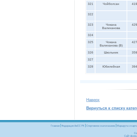
321
Чойболсан
41
322
323
Чокана
42
Валиханова
324
325
Чокана
42
Валиханова (В)
326
Школьник
35
327
328
Юбилейная
39
Наверх
Вернуться к списку кате
Главная
Федерация АиСС РК
Cпортивное скалолазание
Маршруты и карт
Co
Сайт функц