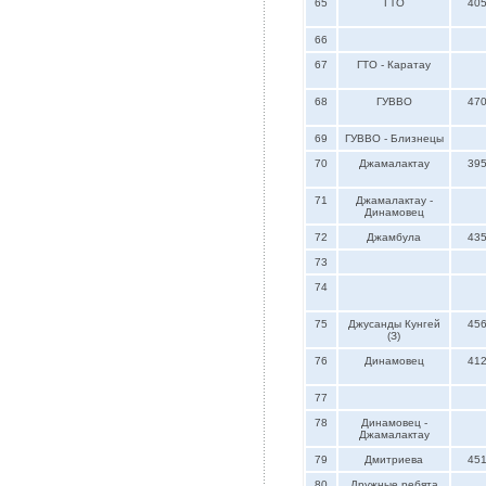
65
ГТО
40
66
67
ГТО - Каратау
68
ГУВВО
47
69
ГУВВО - Близнецы
70
Джамалактау
39
71
Джамалактау -
Динамовец
72
Джамбула
43
73
74
75
Джусанды Кунгей
45
(З)
76
Динамовец
41
77
78
Динамовец -
Джамалактау
79
Дмитриева
45
80
Дружные ребята