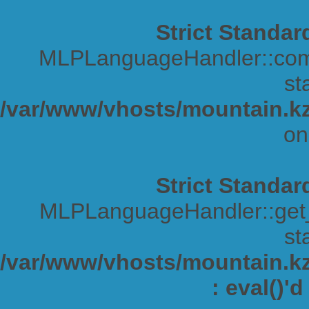
Strict Standar
MLPLanguageHandler::comp
sta
/var/www/vhosts/mountain.kz
on
Strict Standar
MLPLanguageHandler::get_s
sta
/var/www/vhosts/mountain.kz/
: eval()'