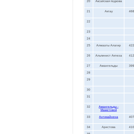
20
Аксайская подкова
21
Актау
46
22
23
24
25
Алмааты Алагир
42
26
Альпинист Актюза
41
27
Амангельды
39
28
29
30
31
32
Амангельды -
Маметовой
33
Антикайнена
40
34
Аристова
41
35