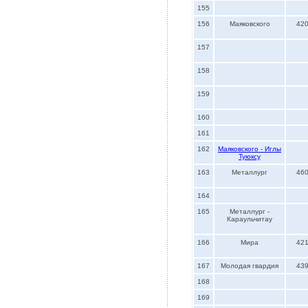
155
156
Маяковского
42
157
158
159
160
161
162
Маяковского - Иглы
Туюксу
163
Металлург
46
164
165
Металлург -
Караульчитау
166
Мира
42
167
Молодая гвардия
43
168
169