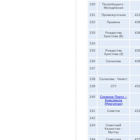
230
Погребецкого -
Молодёжная
231
Промежуточная
42
232
Пушкина
43
233
Рождества
43
Христова (В)
234
235
Рождества
43
Христова (З)
236
Саланова
43
237
238
Саланова - Чекист
239
СГУ
45
240
Снежное Плато –
Комсомола
(Нурсултан)
241
Советов
43
242
243
Советский
Казахстан -
Музтау
244
Советских
43