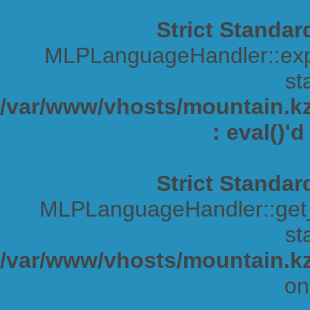
Strict Standar
MLPLanguageHandler::expa
sta
/var/www/vhosts/mountain.kz/
: eval()'
Strict Standar
MLPLanguageHandler::get_s
sta
/var/www/vhosts/mountain.kz
on