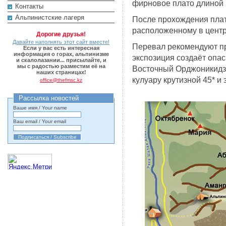
фирновое плато длиной 
Контакты
Альпинистские лагеря
После прохождения плат
расположенному в цент
Дорогие друзья!
Давайте наполнять этот сайт вместе!
Перевал рекомендуют про
Если у вас есть интересная
информация о горах, альпинизме
экспозиция создаёт опас
и скалолазании... присылайте, и
мы с радостью разместим её на
Восточный Орджоникидз
наших страницах!
кулуару крутизной 45* и 
office@thefmsc.kz
Рассылка новостей
Ваше имя / Your name
Ваш email / Your email