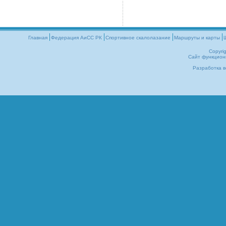
Главная
Федерация АиСС РК
Cпортивное скалолазание
Маршруты и карты
Copyri
Сайт функцион
Разработка в