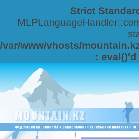
Strict Standar
MLPLanguageHandler::comp
sta
/var/www/vhosts/mountain.kz/
: eval()'