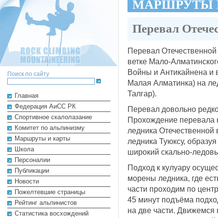
МАРШРУТЫ 
Перевал Отечес
Перевал Отечественной 
ветке Мало-Алматинског
Войны и Антикайнена и 
Поиск по сайту
Малая Алматинка) на ле
Талгар).
Главная
Федерация АиСС РК
Перевал довольно редко
Cпортивное скалолазание
Прохождение перевала н
Комитет по альпинизму
ледника Отечественной 
Маршруты и карты
ледника Туюксу, образу
Школа
широкий скально-ледовы
Персоналии
Подход к кулуару осущес
Публикации
морены ледника, где ест
Новости
части проходим по цент
Пожелтевшие страницы
45 минут подъёма подход
Рейтинг альпинистов
на две части. Движемся 
Cтатистика восхождений