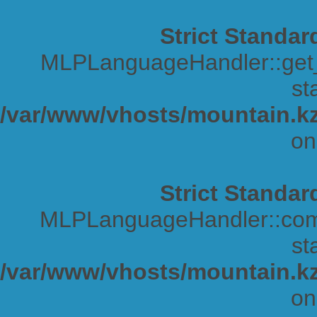
Strict Standar
MLPLanguageHandler::get_s
sta
/var/www/vhosts/mountain.kz
on
Strict Standar
MLPLanguageHandler::comp
sta
/var/www/vhosts/mountain.kz
on