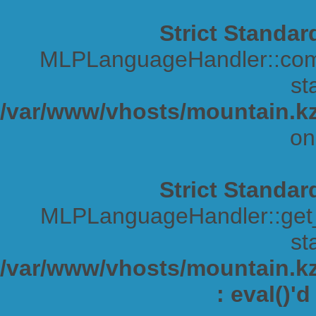
Strict Standar
MLPLanguageHandler::comp
sta
/var/www/vhosts/mountain.kz
on
Strict Standar
MLPLanguageHandler::get_s
sta
/var/www/vhosts/mountain.kz/
: eval()'