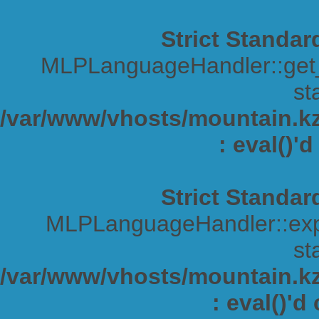
Strict Standar
MLPLanguageHandler::get_s
sta
/var/www/vhosts/mountain.kz/
: eval()'
Strict Standar
MLPLanguageHandler::expa
sta
/var/www/vhosts/mountain.kz/
: eval()'d