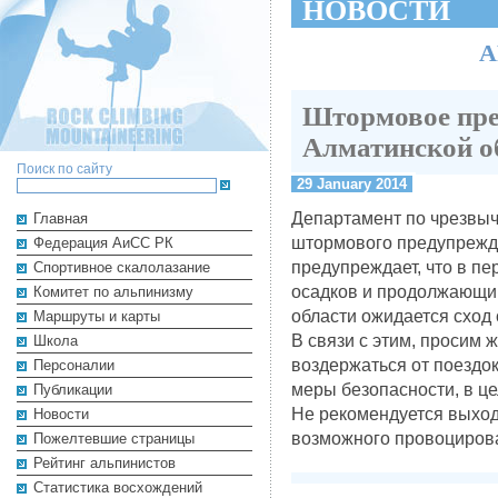
НОВОСТИ
А
Штормовое пре
Алматинской о
Поиск по сайту
29 January 2014
Департамент по чрезвыч
Главная
штормового предупрежд
Федерация АиСС РК
предупреждает, что в пе
Cпортивное скалолазание
осадков и продолжающим
Комитет по альпинизму
области ожидается сход
Маршруты и карты
В связи с этим, просим 
Школа
воздержаться от поездок
Персоналии
меры безопасности, в ц
Публикации
Не рекомендуется выход
Новости
возможного провоцирова
Пожелтевшие страницы
Рейтинг альпинистов
Cтатистика восхождений