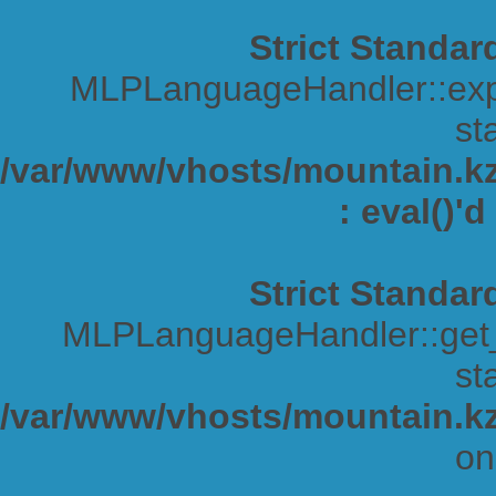
Strict Standar
MLPLanguageHandler::expa
sta
/var/www/vhosts/mountain.kz/
: eval()'
Strict Standar
MLPLanguageHandler::get_s
sta
/var/www/vhosts/mountain.kz
on