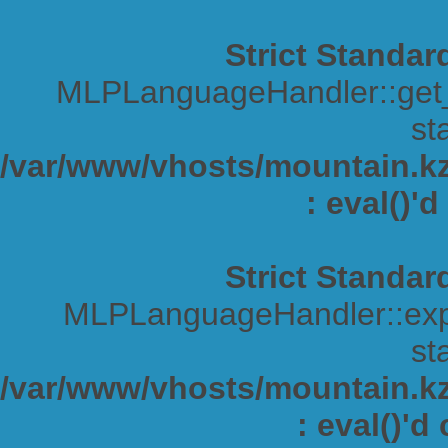
Strict Standar
MLPLanguageHandler::get_s
sta
/var/www/vhosts/mountain.kz/
: eval()'
Strict Standar
MLPLanguageHandler::expa
sta
/var/www/vhosts/mountain.kz/
: eval()'d