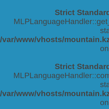
Strict Standar
MLPLanguageHandler::get_s
sta
/var/www/vhosts/mountain.kz
on
Strict Standar
MLPLanguageHandler::comp
sta
/var/www/vhosts/mountain.kz
on