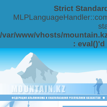
Strict Standar
MLPLanguageHandler::comp
sta
/var/www/vhosts/mountain.kz/
: eval()'