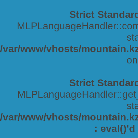
Strict Standar
MLPLanguageHandler::comp
sta
/var/www/vhosts/mountain.kz
on
Strict Standar
MLPLanguageHandler::get_s
sta
/var/www/vhosts/mountain.kz/
: eval()'