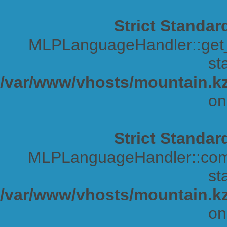
Strict Standar
MLPLanguageHandler::get_s
sta
/var/www/vhosts/mountain.kz
on
Strict Standar
MLPLanguageHandler::comp
sta
/var/www/vhosts/mountain.kz
on