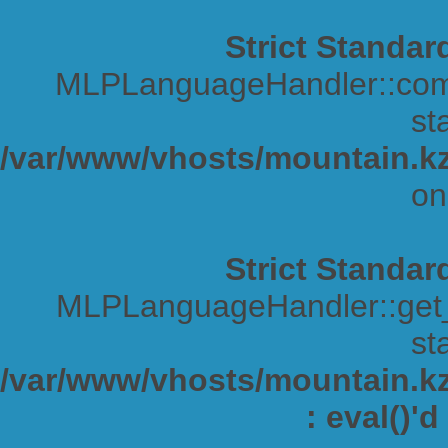
Strict Standar
MLPLanguageHandler::comp
sta
/var/www/vhosts/mountain.kz
on
Strict Standar
MLPLanguageHandler::get_s
sta
/var/www/vhosts/mountain.kz/
: eval()'