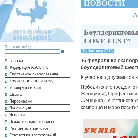
НОВОСТИ
А
Боулдерингов
LOVE FEST”
Поиск по сайту
14 January 2013
16 февраля на скалод
Главная
боулдеринговый фес
Федерация АиСС РК
Cпортивное скалолазание
К участию допускаются 
Комитет по альпинизму
Победители определяютс
Маршруты и карты
Женщины), Профессиона
Школа
Женщина). Участников 
Персоналии
компания и море позитив
Публикации
Новости
Пожелтевшие страницы
Рейтинг альпинистов
Cтатистика восхождений