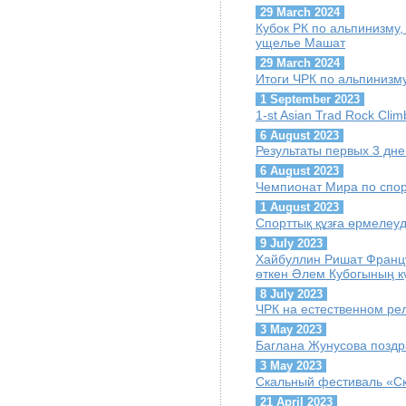
29 March 2024
Кубок РК по альпинизму, 
ущелье Машат
29 March 2024
Итоги ЧРК по альпинизму
1 September 2023
1-st Asian Trad Rock Cli
6 August 2023
Результаты первых 3 дн
6 August 2023
Чемпионат Мира по спор
1 August 2023
Спорттық құзға өрмелеу
9 July 2023
Хайбуллин Ришат Францу
өткен Әлем Кубогының кү
8 July 2023
ЧРК на естественном ре
3 May 2023
Баглана Жунусова поздр
3 May 2023
Скальный фестиваль «С
21 April 2023