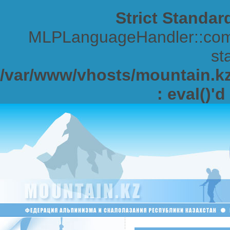
Strict Standar
MLPLanguageHandler::comp
sta
/var/www/vhosts/mountain.kz/
: eval()'