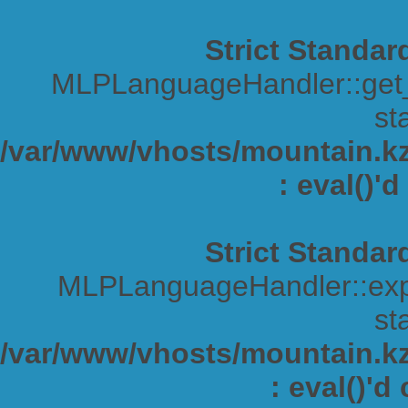
Strict Standar
MLPLanguageHandler::get_s
sta
/var/www/vhosts/mountain.kz/
: eval()'
Strict Standar
MLPLanguageHandler::expa
sta
/var/www/vhosts/mountain.kz/
: eval()'d