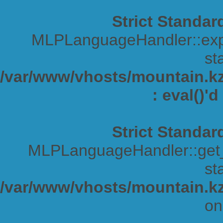
Strict Standar
MLPLanguageHandler::expa
sta
/var/www/vhosts/mountain.kz/
: eval()'
Strict Standar
MLPLanguageHandler::get_s
sta
/var/www/vhosts/mountain.kz
on