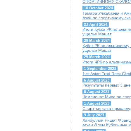
СПОРТИВНОМУ СКАЛО
10 October 2024
Тамара Улжабаева и Ам
Азии по спортивному ск
23 April 2024
Итоги Кубка РК по альпин
ущелье Машат
29 March 2024
Кубок РК по альпинизму, 
ущелье Машат
29 March 2024
Итоги ЧРК по альпинизму
1 September 2023
1-st Asian Trad Rock Cli
6 August 2023
Результаты первых 3 дн
6 August 2023
Чемпионат Мира по спор
1 August 2023
Спорттық құзға өрмелеу
9 July 2023
Хайбуллин Ришат Францу
өткен Әлем Кубогының кү