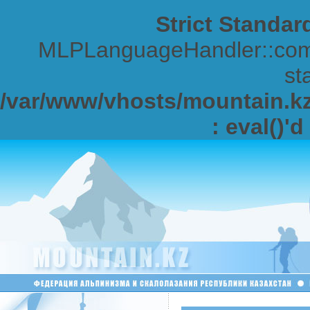
Strict Standar
MLPLanguageHandler::comp
sta
/var/www/vhosts/mountain.kz/
: eval()'