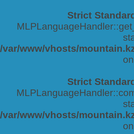
Strict Standar
MLPLanguageHandler::get_s
sta
/var/www/vhosts/mountain.kz
on
Strict Standar
MLPLanguageHandler::comp
sta
/var/www/vhosts/mountain.kz
on