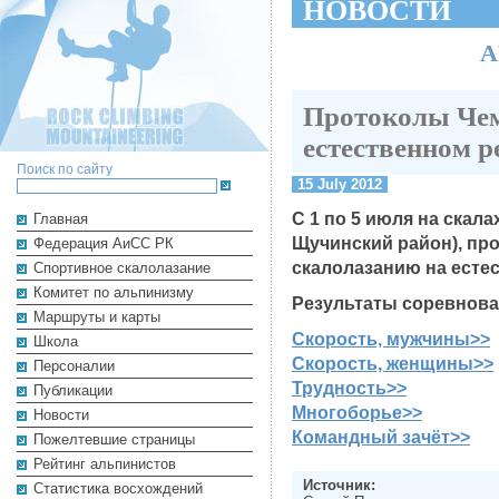
НОВОСТИ
А
Протоколы Чем
естественном р
Поиск по сайту
15 July 2012
С 1 по 5 июля на скал
Главная
Щучинский район), пр
Федерация АиСС РК
скалолазанию на есте
Cпортивное скалолазание
Комитет по альпинизму
Результаты соревнова
Маршруты и карты
Скорость, мужчины>>
Школа
Скорость, женщины>>
Персоналии
Трудность>>
Публикации
Многоборье>>
Новости
Командный зачёт>>
Пожелтевшие страницы
Рейтинг альпинистов
Источник:
Cтатистика восхождений