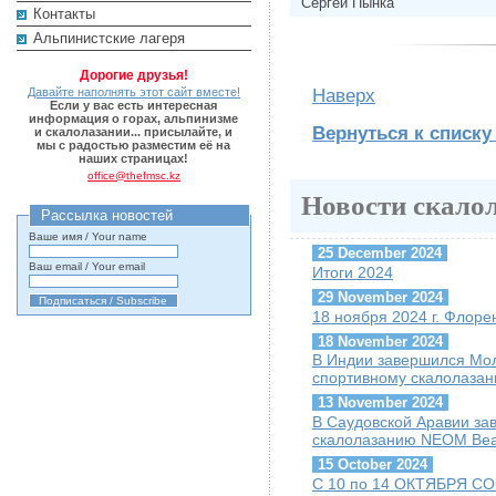
Сергей Пынка
Контакты
Альпинистские лагеря
Дорогие друзья!
Давайте наполнять этот сайт вместе!
Наверх
Если у вас есть интересная
информация о горах, альпинизме
Вернуться к списку
и скалолазании... присылайте, и
мы с радостью разместим её на
наших страницах!
office@thefmsc.kz
Новости скало
Рассылка новостей
Ваше имя / Your name
25 December 2024
Ваш email / Your email
Итоги 2024
29 November 2024
18 ноября 2024 г. Флоре
18 November 2024
В Индии завершился Мо
спортивному скалолаза
13 November 2024
В Саудовской Аравии за
скалолазанию NEOM Be
15 October 2024
С 10 по 14 ОКТЯБРЯ 