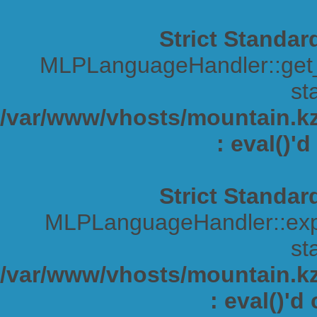
Strict Standar
MLPLanguageHandler::get_s
sta
/var/www/vhosts/mountain.kz/
: eval()'
Strict Standar
MLPLanguageHandler::expa
sta
/var/www/vhosts/mountain.kz/
: eval()'d