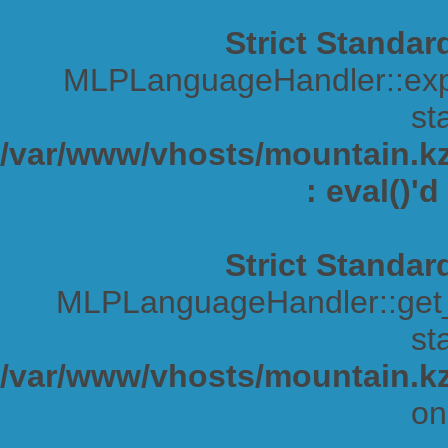
Strict Standar
MLPLanguageHandler::expa
sta
/var/www/vhosts/mountain.kz/
: eval()'
Strict Standar
MLPLanguageHandler::get_s
sta
/var/www/vhosts/mountain.kz
on