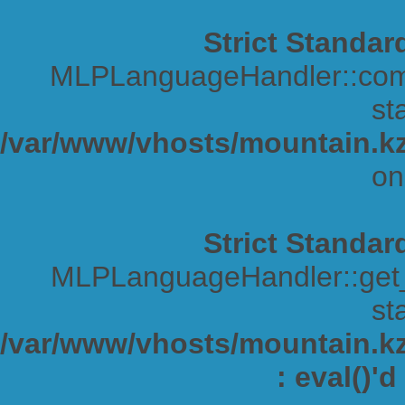
Strict Standar
MLPLanguageHandler::comp
sta
/var/www/vhosts/mountain.kz
on
Strict Standar
MLPLanguageHandler::get_s
sta
/var/www/vhosts/mountain.kz/
: eval()'