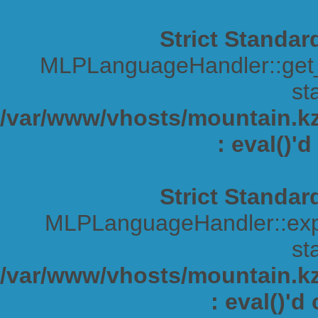
Strict Standar
MLPLanguageHandler::get_s
sta
/var/www/vhosts/mountain.kz/
: eval()'
Strict Standar
MLPLanguageHandler::expa
sta
/var/www/vhosts/mountain.kz/
: eval()'d