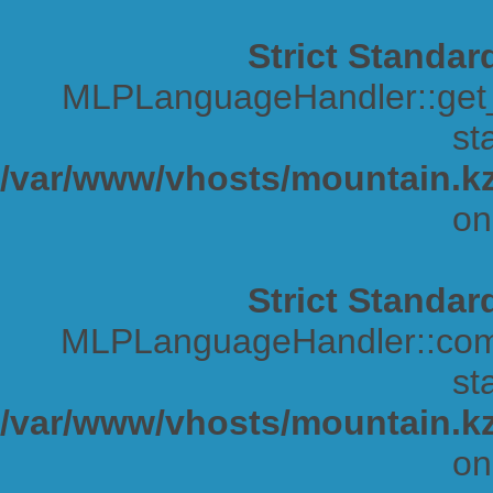
Strict Standar
MLPLanguageHandler::get_s
sta
/var/www/vhosts/mountain.kz
on
Strict Standar
MLPLanguageHandler::comp
sta
/var/www/vhosts/mountain.kz
on