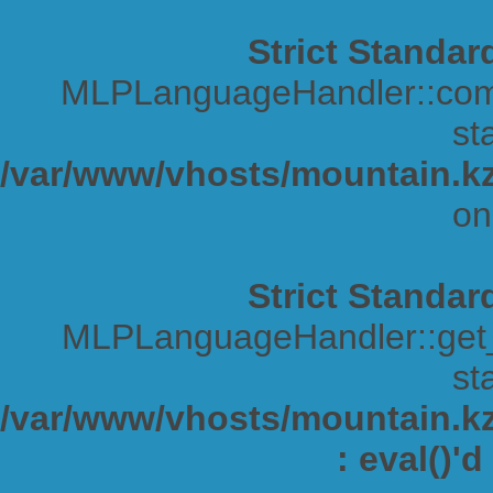
Strict Standar
MLPLanguageHandler::comp
sta
/var/www/vhosts/mountain.kz
on
Strict Standar
MLPLanguageHandler::get_s
sta
/var/www/vhosts/mountain.kz/
: eval()'