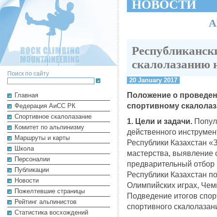
НОВОСТИ
А
Республиканск
скалолазанию н
Поиск по сайту
20 January 2017
Положение о проведен
Главная
спортивному скалолаз
Федерация АиСС РК
Cпортивное скалолазание
1. Цели и задачи.
Популя
Комитет по альпинизму
действенного инструме
Маршруты и карты
Республики Казахстан «
Школа
мастерства, выявление 
Персоналии
предварительный отбор
Публикации
Республики Казахстан по
Новости
Олимпийских играх, Чемп
Пожелтевшие страницы
Подведение итогов спор
Рейтинг альпинистов
спортивного скалолазан
Cтатистика восхождений