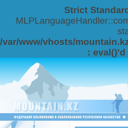
Strict Standar
MLPLanguageHandler::comp
sta
/var/www/vhosts/mountain.kz/
: eval()'