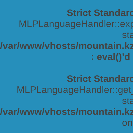
Strict Standar
MLPLanguageHandler::expa
sta
/var/www/vhosts/mountain.kz/
: eval()'
Strict Standar
MLPLanguageHandler::get_s
sta
/var/www/vhosts/mountain.kz
on