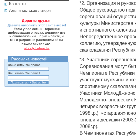
*2. Организация и руков
Контакты
Общее руководство подг
Альпинистские лагеря
соревнований осуществл
Дорогие друзья!
культуры Министерства 
Давайте наполнять этот сайт вместе!
Если у вас есть интересная
и спортивного скалолаза
информация о горах, альпинизме
Непосредственное прове
и скалолазании... присылайте, и
мы с радостью разместим её на
коллегию, утвержденную
наших страницах!
office@thefmsc.kz
скалолазания Республик
Рассылка новостей
*3. Участники соревнован
Ваше имя / Your name
Соревнования могут быть
Чемпионате Республики 
Ваш email / Your email
участвуют мужчины и ж
спортивному скалолазан
Участники Молодёжно-юн
Молодёжно-юношеских Ку
четырех возрастных гру
1998г.р.), «старшая» юн
юноши и девушки (2003-2
2008г.р).
В Чемпионатах Республи