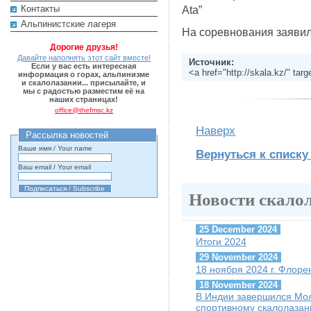
Контакты
Ata”
Альпинистские лагеря
На соревнования заявил
Дорогие друзья!
Давайте наполнять этот сайт вместе!
Источник:
Если у вас есть интересная
<a href="http://skala.kz/" ta
информация о горах, альпинизме
и скалолазании... присылайте, и
мы с радостью разместим её на
наших страницах!
office@thefmsc.kz
Наверх
Рассылка новостей
Ваше имя / Your name
Вернуться к списку
Ваш email / Your email
Новости скало
25 December 2024
Итоги 2024
29 November 2024
18 ноября 2024 г. Флоре
18 November 2024
В Индии завершился Мо
спортивному скалолаза