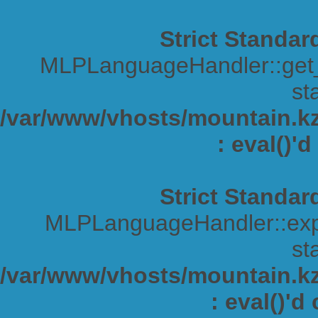
Strict Standar
MLPLanguageHandler::get_s
sta
/var/www/vhosts/mountain.kz/
: eval()'
Strict Standar
MLPLanguageHandler::expa
sta
/var/www/vhosts/mountain.kz/
: eval()'d