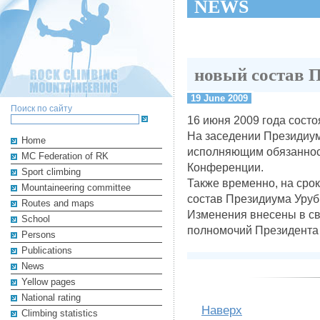
NEWS
новый состав 
19 June 2009
Поиск по сайту
16 июня 2009 года сост
На заседении Президиум
Home
исполняющим обязаннос
MC Federation of RK
Конференции.
Sport climbing
Также временно, на сро
Mountaineering committee
состав Президиума Уруб
Routes and maps
Изменения внесены в с
School
полномочий Президента 
Persons
Publications
News
Yellow pages
National rating
Наверх
Climbing statistics