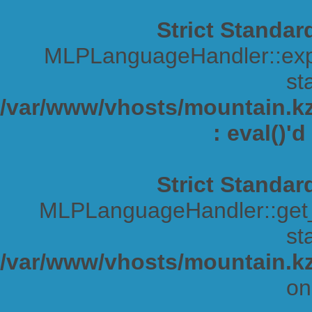
Strict Standar
MLPLanguageHandler::expa
sta
/var/www/vhosts/mountain.kz/
: eval()'
Strict Standar
MLPLanguageHandler::get_s
sta
/var/www/vhosts/mountain.kz
on