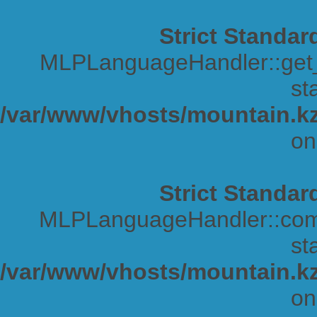
Strict Standar
MLPLanguageHandler::get_s
sta
/var/www/vhosts/mountain.kz
on
Strict Standar
MLPLanguageHandler::comp
sta
/var/www/vhosts/mountain.kz
on