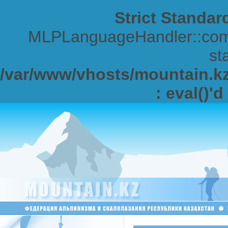
Strict Standar
MLPLanguageHandler::comp
sta
/var/www/vhosts/mountain.kz/
: eval()'