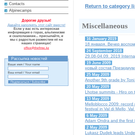
Contacts
Return to category li
Alpinecamps
Дорогие друзья!
Miscellaneous
Давайте наполнять этот сайт вместе!
Если у вас есть интересная
информация о горах, альпинизме
и скалолазании... присылайте, и
16 January 2019
мы с радостью разместим её на
наших страницах!
18 января. Вечер воспо
office@thefmsc.kz
24 September 2018
29.08-04.09. 2019 Interna
Рассылка новостей
19 June 2009
Ваше имя / Your name
новый состав Президиу
Ваш email / Your email
25 May 2009
Another 9th grade by Ton
20 May 2009
Lhotse summits - Hiro on 
13 May 2009
Melloblocco 2009: record n
festival in Val di Mello, Va
6 May 2009
Adam Ondra and the first 8
2 May 2009
Lukasz Dudek leads Unde