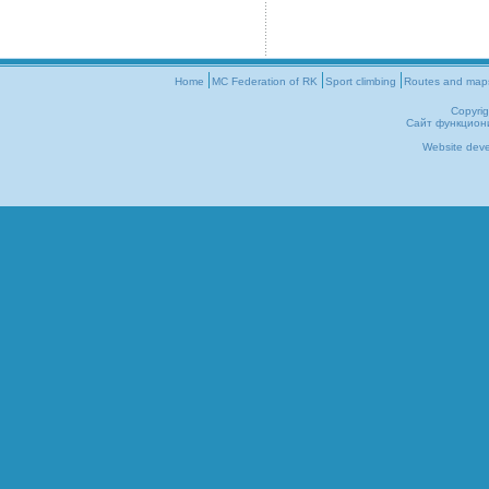
Home
MC Federation of RK
Sport climbing
Routes and map
Copyri
Сайт функцион
Website dev