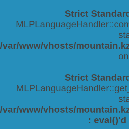
Strict Standar
MLPLanguageHandler::comp
sta
/var/www/vhosts/mountain.kz
on
Strict Standar
MLPLanguageHandler::get_s
sta
/var/www/vhosts/mountain.kz/
: eval()'