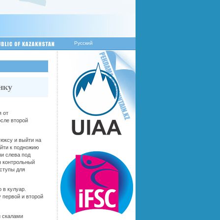
Русский
нку
я от
сле второй
юксу и выйти на
ойти к подножию
и слева под
н контрольный
ыступы для
 в кулуар.
 первой и второй
и скалами