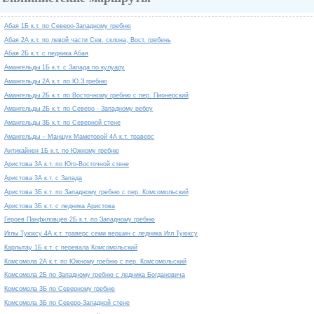
Абая 1Б к.т. по Северо-Западному гребню
Абая 2А к.т. по левой части Сев. склона, Вост. гребень
Абая 2Б к.т. с ледника Абая
Амангельды 1Б к.т. с Запада по кулуару
Амангельды 2А к.т. по Ю.З гребню
Амангельды 2Б к.т. по Восточному гребню с пер. Пионерский
Амангельды 2Б к.т. по Северо - Западному ребру
Амангельды 3Б к.т. по Северной стене
Амангельды – Маншук Маметовой 4А к.т. траверс
Антикайнен 1Б к.т. по Южному гребню
Аристова 3А к.т. по Юго-Восточной стене
Аристова 3А к.т. с Запада
Аристова 3Б к.т. по Западному гребню с пер. Комсомольский
Аристова 3Б к.т. с ледника Аристова
Героев Панфиловцев 2Б к.т. по Западному гребню
Иглы Туюксу 4А к.т. траверс семи вершин с ледника Игл Туюксу
Карлытау 1Б к.т. с перевала Комсомольский
Комсомола 2А к.т. по Южному гребню с пер. Комсомольский
Комсомола 2Б по Западному гребню с ледника Богдановича
Комсомола 3Б по Северному гребню
Комсомола 3Б по Северо-Западной стене