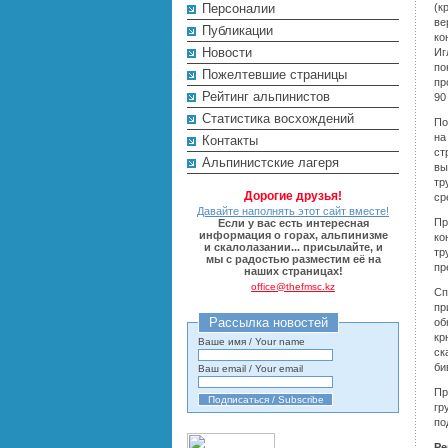
Персоналии
(к
ве
Публикации
ко
Новости
Иг
по
Пожелтевшие страницы
пр
Рейтинг альпинистов
90
Cтатистика восхождений
По
на
Контакты
ст
Альпинистские лагеря
вы
тр
Дорогие друзья!
ср
Давайте наполнять этот сайт вместе!
Пр
Если у вас есть интересная
информация о горах, альпинизме
ко
и скалолазании... присылайте, и
тр
мы с радостью разместим её на
пр
наших страницах!
office@thefmsc.kz
Сп
пр
Рассылка новостей
об
кр
Ваше имя / Your name
ск
би
Ваш email / Your email
Пр
гр
по
Ре