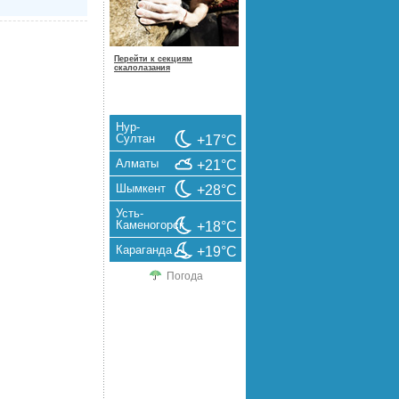
Перейти к секциям
скалолазания
Нур-
Султан
+17°C
Алматы
+21°C
Шымкент
+28°C
Усть-
Каменогорск
+18°C
Караганда
+19°C
Погода