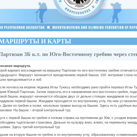
МАРШРУТЫ И КАРТЫ
Партизан 3Б к.т. по Юго-Восточному гребню через сте
исание маршрута.
орой вариант восхождения на вершину Партизан по юго-восточному гребню отличаетс
едыдущего. Маршрут начинается преодолением первой башни, 100- метровая стена по
шни преодолевается и лоб.
сле ночлега на морене ледника Иглы Туюксу необходимо рано пройти перевал Иглы Ту
дник Южный Партизан. Затем пересечь его в направлении юго-восточного гребня, под
рвой башни, маршрут начинается обходом двух от дельно стоящих жандармов по осып
ндармом первой башни. Жандарм проходится по внутреннему углу. На нем установле
р. Далее по гребню и полке, несколько правее выход на башню. Здесь есть удобные в
раховки. На башне – второй контрольный тур.
уск с первой башни по гребню и полкам справа на протяжении до 30м, с уходом вправо
обходима тщательная страховка. Дальше по кулуару вниз, влево, на перемычку между
шнями. Здесь третий контрольный тур.
дъем на вторую башню по гребню и по внутреннему углу, образованному сглаженным