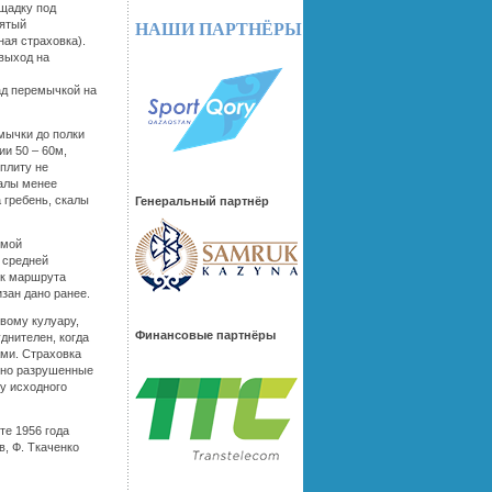
ощадку под
пятый
НАШИ ПАРТНЁРЫ
ная страховка).
 выход на
ад перемычкой на
мычки до полки
и 50 – 60м,
плиту не
калы менее
 гребень, скалы
Генеральный партнёр
ьмой
 средней
ок маршрута
зан дано ранее.
вому кулуару,
Финансовые партнёры
днителен, когда
ами. Страховка
ьно разрушенные
у исходного
те 1956 года
в, Ф. Ткаченко