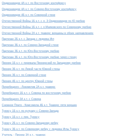
Орджоникидзе 4А к.т. по Восточному контрфорсу
Орджоникидзе 4А к.т. по Северо-Восточному контрфорсу
Орджоникидзе 4Б к.т. по Северной стене
Отечественной Войны 1Б к.т. с л. З Орджоникидзе по Ю гребню
Отечественной Войны 1Б к.т. с л.Маяковского по Северному гребню
Отечественной Войны 2А к.т. траверс вершины в обоих направлениях
Партизан 2Б к.т. с Запада с ледника Игл
Партизан 3Б к.т. по Северо-Западной стене
Партизан 3Б к.т. по Юго-Восточному гребню
Партизан 3Б к.т. по Юго-Восточному гребню через стенку
Пионер 1Б к.т. с перевала Пионерский по Западному гребню
Пионер 3Б к.т. по Левой части Южной стены
Пионер 3Б к.т. по Северной стене
Пионер 4Б к.т. по центру Южной стены
Погребецкого - Локомотив 2А к.т. траверс
Погребецкого 1Б к.т. с Севера по восточному гребню
Погребецкого 3А к.т. с Севера
Снежное Плато - Комсомола 4Б к.т. Траверс пяти вершин
Туюксу 1Б к.т. по кулуару с Северо-Запада
Туюксу 1Б к.т. с пер. Туюксу
Туюксу 2Б к.т. по Северо-Западному ребру
Туюксу 3Б к.т. по Северному ребру с ледника Иглы Туюксу
Учитель - Пионер 3А к.т., траверс