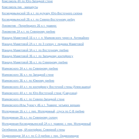
Комсомола 4А по Юго-Западной стене
Комсомола пик - маршруты
Космодемьянской 1Б к.т. по кулуару Юго-Восточного склона
Космодемьянской 2Б к.т. по Северо-Восточному ребру
Локомотив - Погребецкого 2Б к.т. траверс
Локомотив 2А к.т. по Северному гребню
Маншук Маметовой 1Б к.т. с л. Маяковского через в. Антикайнен
Маншук Маметовой 2А к.т. по З склону с ледника Маметовой
Маншук Маметовой 3А к.т. по Восточному гребню
Маншук Маметовой 3Б к.т. по Западному контрфорсу
Маншук Маметовой 3Б к.т. по Северному гребню
Маяковского 3А к.т. по Северному гребню
Маяковского 3Б к.т. по Западной стене
Маяковского 3Б к.т. по Южному гребню
Маяковского 4А к.т. по контрфорсу Восточной стены (Алексашина)
Маяковского 4А к.т. по Юго-Восточной стене (Савухина)
Маяковского 4Б к.т. по Северо-Западной стене
Маяковского-Иглы Туюксу 4Б к.т. Траверс четырех вершин
Молодежная 1Б к.т. с пер. Молодежный, спуск по С-В гребню
Молодежная 2Б к.т. по Северному склону
Молодежная-Космодемьянской 2А к.т. траверс с пер. Молодежный
Октябренок пик, 4A контрфорс Северной стены
Орджоникидзе 3А к.т. по С-З гребню с пер. Орджоникидзе