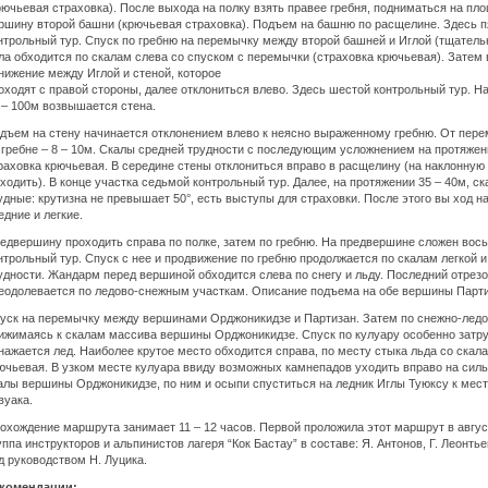
рючьевая страховка). После выхода на полку взять правее гребня, подниматься на пл
ршину второй башни (крючьевая страховка). Подъем на башню по расщелине. Здесь 
нтрольный тур. Спуск по гребню на перемычку между второй башней и Иглой (тщатель
ла обходится по скалам слева со спуском с перемычки (страховка крючьевая). Затем
нижение между Иглой и стеной, которое
оходят с правой стороны, далее отклониться влево. Здесь шестой контрольный тур. Н
 – 100м возвышается стена.
дъем на стену начинается отклонением влево к неясно выраженному гребню. От пере
 гребне – 8 – 10м. Скалы средней трудности с последующим усложнением на протяжени
раховка крючьевая. В середине стены отклониться вправо в расщелину (на наклонную 
ходить). В конце участка седьмой контрольный тур. Далее, на протяжении 35 – 40м, с
удные: крутизна не превышает 50°, есть выступы для страховки. После этого вы ход на
едние и легкие.
едвершину проходить справа по полке, затем по гребню. На предвершине сложен вос
нтрольный тур. Спуск с нее и продвижение по гребню продолжается по скалам легкой и
удности. Жандарм перед вершиной обходится слева по снегу и льду. Последний отрез
еодолевается по ледово-снежным участкам. Описание подъема на обе вершины Парти
уск на перемычку между вершинами Орджоникидзе и Партизан. Затем по снежно-ледо
ижимаясь к скалам массива вершины Орджоникидзе. Спуск по кулуару особенно затру
нажается лед. Наиболее крутое место обходится справа, по месту стыка льда со скал
ючьевая. В узком месте кулуара ввиду возможных камнепадов уходить вправо на сил
алы вершины Орджоникидзе, по ним и осыпи спуститься на ледник Иглы Туюксу к мест
вуака.
охождение маршрута занимает 11 – 12 часов. Первой проложила этот маршрут в авгус
уппа инструкторов и альпинистов лагеря “Кок Бастау” в составе: Я. Антонов, Г. Леонтье
д руководством Н. Луцика.
комендации: