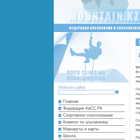
Оп
Вт
пр
ба
Поиск по сайту
По
ле
пе
Главная
жа
Федерация АиСС РК
ту
ст
Cпортивное скалолазание
Сп
Комитет по альпинизму
Не
Маршруты и карты
ба
Школа
По