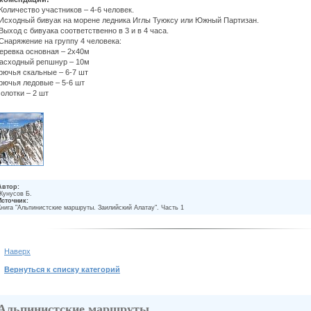
 Количество участников – 4-6 человек.
 Исходный бивуак на морене ледника Иглы Туюкcу или Южный Партизан.
 Выход с бивуака соответственно в 3 и в 4 часа.
 Снаряжение на группу 4 человека:
веревка основная – 2х40м
расходный репшнур – 10м
крючья скальные – 6-7 шт
крючья ледовые – 5-6 шт
молотки – 2 шт
Автор:
Жунусов Б.
Источник:
Книга "Альпинистские маршруты. Заилийский Алатау". Часть 1
Наверх
Вернуться к списку категорий
Альпинистские маршруты