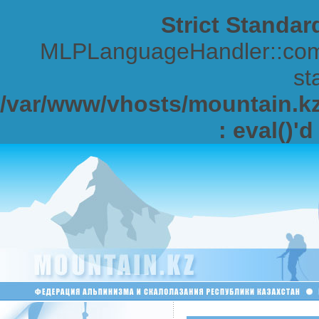
Strict Standar
MLPLanguageHandler::comp
sta
/var/www/vhosts/mountain.kz/
: eval()'