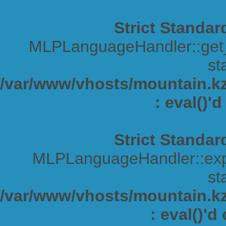
Strict Standar
MLPLanguageHandler::get_s
sta
/var/www/vhosts/mountain.kz/
: eval()'
Strict Standar
MLPLanguageHandler::expa
sta
/var/www/vhosts/mountain.kz/
: eval()'d