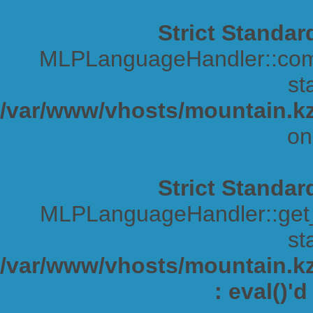
Strict Standar
MLPLanguageHandler::comp
sta
/var/www/vhosts/mountain.kz
on
Strict Standar
MLPLanguageHandler::get_s
sta
/var/www/vhosts/mountain.kz/
: eval()'