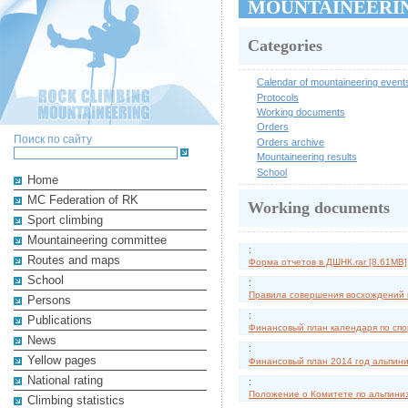
MOUNTAINEERI
Categories
Calendar of mountaineering event
Protocols
Working documents
Orders
Поиск по сайту
Orders archive
Mountaineering results
School
Home
MC Federation of RK
Working documents
Sport climbing
Mountaineering committee
:
Routes and maps
Форма отчетов в ДШНК.rar [8.61MB]
School
:
Правила совершения восхождений в
Persons
:
Publications
Финансовый план календаря по спор
News
:
Yellow pages
Финансовый план 2014 год альпини
National rating
:
Положение о Комитете по альпиниз
Climbing statistics