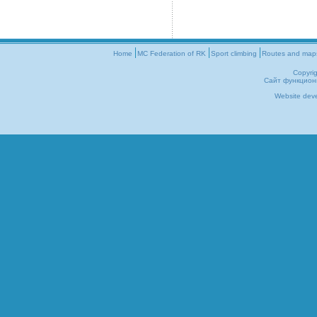
Home
MC Federation of RK
Sport climbing
Routes and map
Copyri
Сайт функцион
Website dev