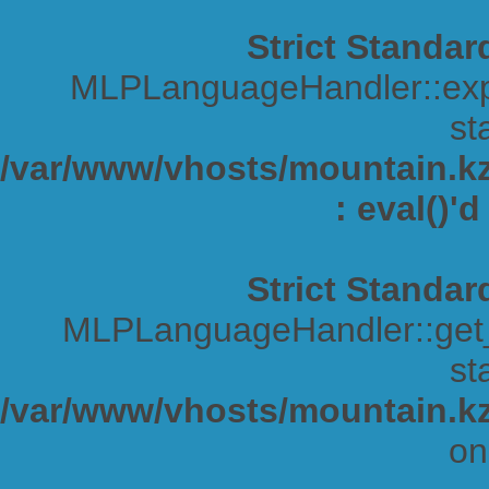
Strict Standar
MLPLanguageHandler::expa
sta
/var/www/vhosts/mountain.kz/
: eval()'
Strict Standar
MLPLanguageHandler::get_s
sta
/var/www/vhosts/mountain.kz
on