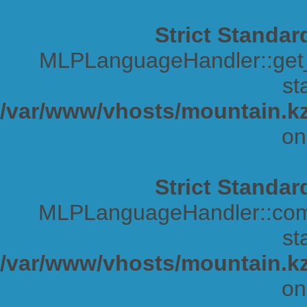
Strict Standar
MLPLanguageHandler::get_s
sta
/var/www/vhosts/mountain.kz
on
Strict Standar
MLPLanguageHandler::comp
sta
/var/www/vhosts/mountain.kz
on