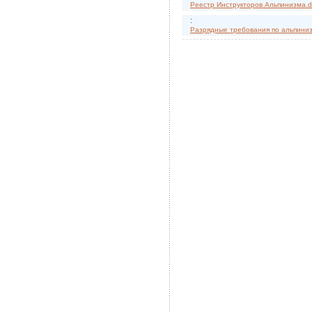
Реестр Инструкторов Альпинизма.d
:
Разрядные требования по альпиниз