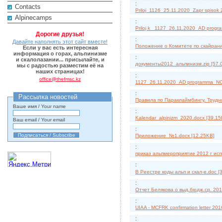
:
Contacts
Priloj_1126_25.11.2020_Zapr spisok 
Alpinecamps
:
Priloj k _1127_26.11.2020_AD prog
Дорогие друзья!
:
Давайте наполнять этот сайт вместе!
Положение о Комитете по скайрани
Если у вас есть интересная
информация о горах, альпинизме
:
и скалолазании... присылайте, и
документы2012_альпинизм.zip [57.
мы с радостью разместим её на
наших страницах!
:
office@thefmsc.kz
1127_26.11.2020_AD programma_NO
:
Рассылка новостей
Правила по Параклаймбингу. Трудно
Ваше имя / Your name
:
Kalendar_alpinizm_2020.docx [39.15
Ваш email / Your email
:
Приложение_№1.docx [12.25KB]
:
приказ альпмероприятие 2012 г исп
:
В Реестре коды альп и скал-е.doc [
:
Отчет Белякова о выд.бюдж.ср. 201
:
UIAA - MCFRK confirmation letter 201
: