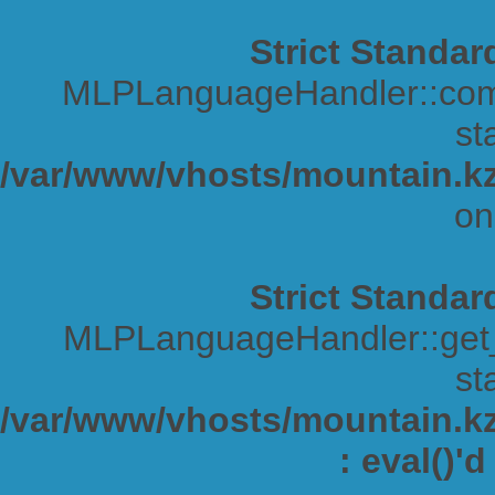
Strict Standar
MLPLanguageHandler::comp
sta
/var/www/vhosts/mountain.kz
on
Strict Standar
MLPLanguageHandler::get_s
sta
/var/www/vhosts/mountain.kz/
: eval()'