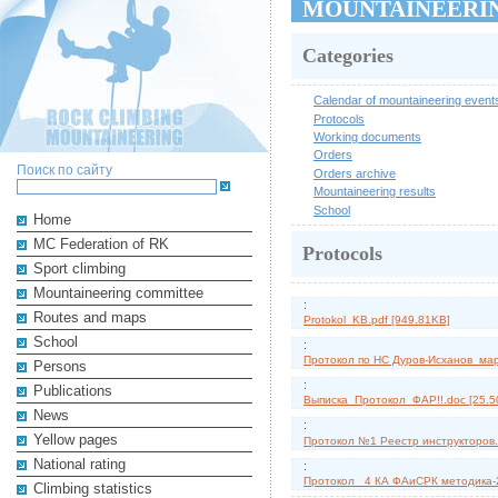
MOUNTAINEERI
Categories
Calendar of mountaineering event
Protocols
Working documents
Orders
Поиск по сайту
Orders archive
Mountaineering results
School
Home
MC Federation of RK
Protocols
Sport climbing
Mountaineering committee
:
Routes and maps
Protokol_KB.pdf [949.81KB]
School
:
Протокол по НС Дуров-Исханов_мар
Persons
:
Publications
Выписка_Протокол_ФАР!!.doc [25.5
News
:
Yellow pages
Протокол №1 Реестр инструкторов.
National rating
:
Протокол _4 КА ФАиСРК методика-2
Climbing statistics