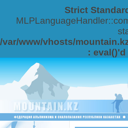
Strict Standar
MLPLanguageHandler::comp
sta
/var/www/vhosts/mountain.kz/
: eval()'