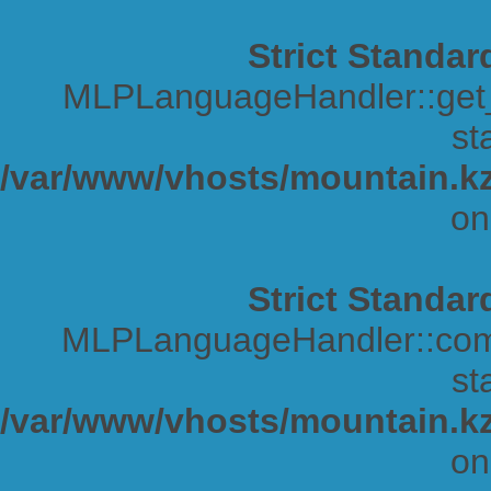
Strict Standar
MLPLanguageHandler::get_s
sta
/var/www/vhosts/mountain.kz
on
Strict Standar
MLPLanguageHandler::comp
sta
/var/www/vhosts/mountain.kz
on