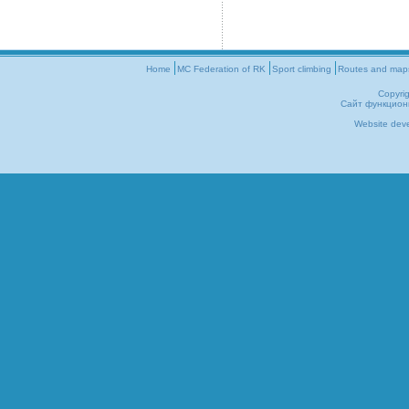
Home
MC Federation of RK
Sport climbing
Routes and map
Copyri
Сайт функцион
Website dev