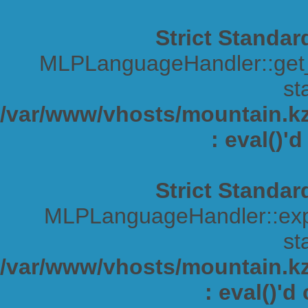
Strict Standar
MLPLanguageHandler::get_s
sta
/var/www/vhosts/mountain.kz/
: eval()'
Strict Standar
MLPLanguageHandler::expa
sta
/var/www/vhosts/mountain.kz/
: eval()'d