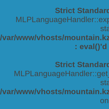
Strict Standar
MLPLanguageHandler::expa
sta
/var/www/vhosts/mountain.kz/
: eval()'
Strict Standar
MLPLanguageHandler::get_s
sta
/var/www/vhosts/mountain.kz
on