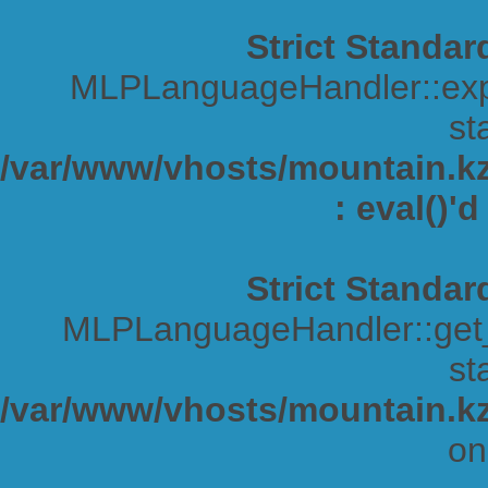
Strict Standar
MLPLanguageHandler::expa
sta
/var/www/vhosts/mountain.kz/
: eval()'
Strict Standar
MLPLanguageHandler::get_s
sta
/var/www/vhosts/mountain.kz
on