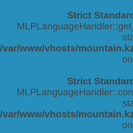
Strict Standar
MLPLanguageHandler::get_s
sta
/var/www/vhosts/mountain.kz
on
Strict Standar
MLPLanguageHandler::comp
sta
/var/www/vhosts/mountain.kz
on