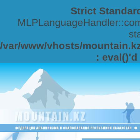
Strict Standar
MLPLanguageHandler::comp
sta
/var/www/vhosts/mountain.kz/
: eval()'