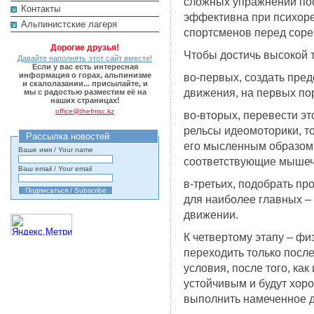
сложных упражнений по
Контакты
эффективна при психор
Альпинистские лагеря
спортсменов перед сор
Дорогие друзья!
Чтобы достичь высокой 
Давайте наполнять этот сайт вместе!
Если у вас есть интересная
информация о горах, альпинизме
во-первых, создать пре
и скалолазании... присылайте, и
движения, на первых по
мы с радостью разместим её на
наших страницах!
office@thefmsc.kz
во-вторых, перевести эт
рельсы идеомоторики, то
Рассылка новостей
его мысленным образом 
Ваше имя / Your name
соответствующие мышеч
Ваш email / Your email
в-третьих, подобрать п
для наиболее главных –
движении.
К четвертому этапу – ф
переходить только посл
условия, после того, ка
устойчивым и будут хор
выполнить намеченное 