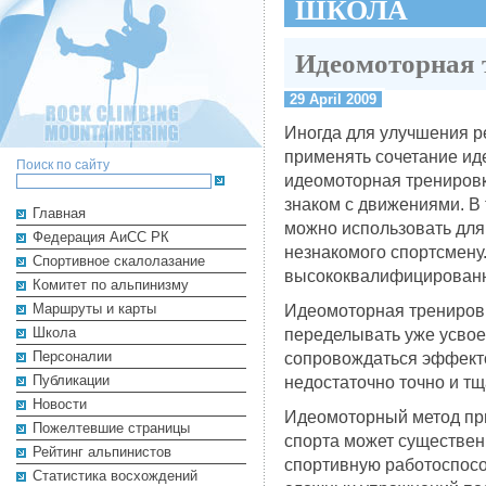
ШКОЛА
Идеомоторная 
29 April 2009
Иногда для улучшения р
применять сочетание ид
Поиск по сайту
идеомоторная тренировк
знаком с движениями. В
Главная
можно использовать для
Федерация АиСС РК
незнакомого спортсмену.
Cпортивное скалолазание
высококвалифицирован
Комитет по альпинизму
Маршруты и карты
Идеомоторная тренировк
Школа
переделывать уже усвое
Персоналии
сопровождаться эффект
Публикации
недостаточно точно и тщ
Новости
Идеомоторный метод при
Пожелтевшие страницы
спорта может существен
Рейтинг альпинистов
спортивную работоспосо
Cтатистика восхождений