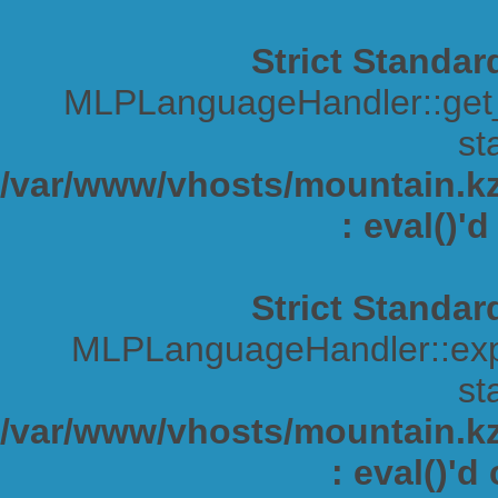
Strict Standar
MLPLanguageHandler::get_s
sta
/var/www/vhosts/mountain.kz/
: eval()'
Strict Standar
MLPLanguageHandler::expa
sta
/var/www/vhosts/mountain.kz/
: eval()'d