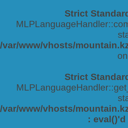
Strict Standar
MLPLanguageHandler::comp
sta
/var/www/vhosts/mountain.kz
on
Strict Standar
MLPLanguageHandler::get_s
sta
/var/www/vhosts/mountain.kz/
: eval()'