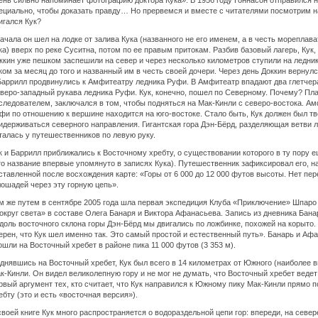
ень сильно напоминает фотографию доктора Кука». В 1956 году Гоннасон отправился 
ециально, чтобы доказать правду… Но прервемся и вместе с читателями посмотрим на
игался Кук?
ачала он шел на лодке от залива Кука (названного не его именем, а в честь мореплав
ка) вверх по реке Суситна, потом по ее правым притокам. Разбив базовый лагерь, Кук,
ккин уже пешком заспешили на север и через несколько километров ступили на ледни
ком за месяц до того и названный им в честь своей дочери. Через день Доккин вернулся
Баррилл продвинулись к Амфитеатру ледника Руфи. В Амфитеатр впадают два глетчер
веро-западный рукава ледника Руфи. Кук, конечно, пошел по Северному. Почему? Пл
следователем, заключался в том, чтобы подняться на Мак-Кинли с северо-востока. А
фи по отношению к вершине находится на юго-востоке. Стало быть, Кук должен был т
идерживаться северного направления. Гигантская гора Дэн-Бёрд, разделяющая ветви 
талась у путешественников по левую руку.
к и Баррилл приближались к Восточному хребту, о существовании которого в ту пору е
то название впервые упомянуто в записях Кука). Путешественник зафиксировал его, н
ставленной после восхождения карте: «Горы от 6 000 до 12 000 футов высоты. Нет пер
лошадей через эту горную цепь».
м же путем в сентябре 2005 года шла первая экспедиция Клуба «Приключение» Шпаро
округ света» в составе Олега Банаря и Виктора Афанасьева. Запись из дневника Банар
доль восточного склона горы Дэн-Бёрд мы двигались по ложбинке, похожей на корыто.
ерен, что Кук шел именно так. Это самый простой и естественный путь». Банарь и Афа
ошли на Восточный хребет в районе пика 11 000 футов (3 353 м).
днявшись на Восточный хребет, Кук был всего в 14 километрах от Южного (наиболее в
к-Кинли. Он видел великолепную гору и не мог не думать, что Восточный хребет ведет
рвый аргумент тех, кто считает, что Кук направился к Южному пику Мак-Кинли прямо 
ебту (это и есть «восточная версия»).
своей книге Кук много распространяется о водораздельной цепи гор: впереди, на севе