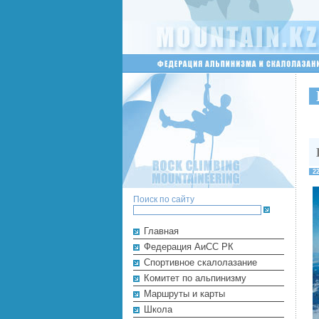
2
Поиск по сайту
Главная
Федерация АиСС РК
Cпортивное скалолазание
Комитет по альпинизму
Маршруты и карты
Школа