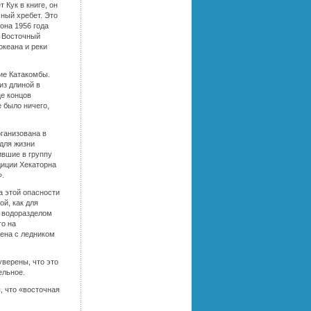
 Кук в книге, он
чный хребет. Это
она 1956 года
о Восточный
океана и реки
ие Катакомбы.
из длиной в
це концов
 было ничего,
рганизована в
 для жизни
ившие в группу
диции Хекаторна
».
а этой опасности
ой, как для
л водоразделом
го на
нена с ледником
уверены, что это
ельное.
, что «восточная