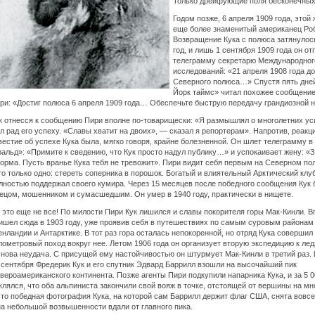
Только дрейфующие поля бесконечных
Годом позже, 6 апреля 1909 года, этой 
еще более знаменитый американец Ро
Возвращение Кука с полюса затянулос
год, и лишь 1 сентября 1909 года он о
телеграмму секретарю Международног
исследований: «21 апреля 1908 года д
Северного полюса…» Спустя пять дне
Йорк таймс» читал похожее сообщение
ри: «Достиг полюса 6 апреля 1909 года… Обеспечьте быструю передачу грандиозной н
к отнесся к сообщению Пири вполне по-товарищески: «Я размышлял о многолетних ус
л рад его успеху. «Славы хватит на двоих», — сказал я репортерам». Напротив, реакц
вестие об успехе Кука была, мягко говоря, крайне болезненной. Он шлет телеграмму 
ральд»: «Примите к сведению, что Кук просто надул публику…» и успокаивает жену: «
орма. Пусть вранье Кука тебя не тревожит». Пири видит себя первым на Северном пол
го только одно: стереть соперника в порошок. Богатый и влиятельный Арктический клу
лностью поддержал своего кумира. Через 15 месяцев после победного сообщения Кук
ецом, мошенником и сумасшедшим. Он умер в 1940 году, практически в нищете.
 это еще не все! По милости Пири Кук лишился и славы покорителя горы Мак-Кинли. В
ишел сюда в 1903 году, уже проявив себя в путешествиях по самым суровым района
енландии и Антарктике. В тот раз гора осталась непокоренной, но отряд Кука совершил 
лометровый поход вокруг нее. Летом 1906 года он организует вторую экспедицию к л
снова неудача. С присущей ему настойчивостью он штурмует Мак-Кинли в третий раз. И
 сентября Фредерик Кук и его спутник Эдвард Баррилл взошли на высочайший пик
вероамериканского континента. Позже агенты Пири подкупили напарника Кука, и за 5 0
клялся, что оба альпиниста закончили свой вояж в точке, отстоящей от вершины на мн
что победная фотография Кука, на которой сам Баррилл держит флаг США, снята вовсе
на небольшой возвышенности вдали от главного пика.