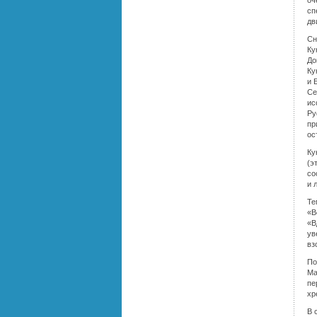
оч
сп
дв
Сн
Ку
До
Ку
и 
Се
ис
Ру
пр
ос
Ку
(э
со
и 
Те
«В
«В
ув
вз
По
Ма
пе
хр
В 