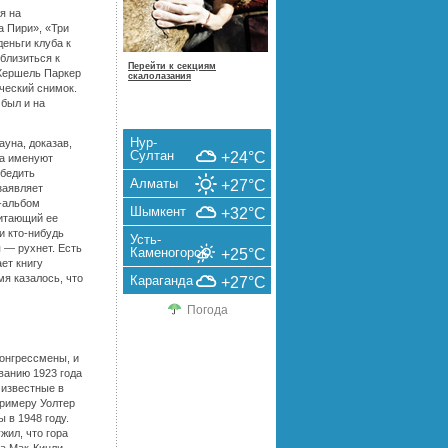
я на
а Пири», «Три
деньги клуба к
близиться к
Перейти к секциям
 Хершель Паркер
скалолазания
ческий снимок.
 был и на
Нур-
уна, доказав,
Султан
+24°C
ка именуют
убедить
Алматы
+27°C
заявляет
-альбом
Шымкент
+32°C
читающий ее
и кто-нибудь
Усть-
я — рухнет. Есть
Каменогорск
+25°C
ет книгу
мя казалось, что
Караганда
+27°C
Погода
конгрессмены, и
ванию 1923 года
 известные в
примеру Уолтер
 в 1948 году.
жил, что гора