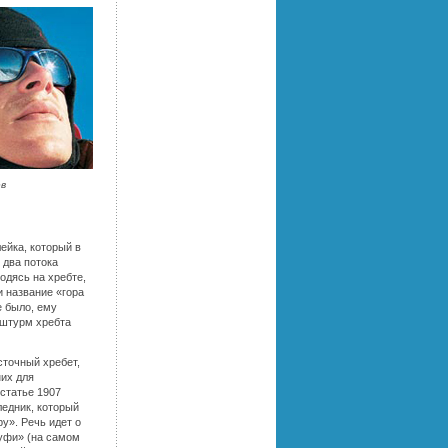
в
ейка, который в
 два потока
одясь на хребте,
 название «гора
е было, ему
ь штурм хребта
сточный хребет,
них для
 статье 1907
ледник, который
у». Речь идет о
уфи» (на самом