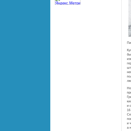
Пи
Ку
бы
из
ге
шт
не
по
лж
Но
пр
Гр
ки
и 
16
Се
по
и 
а 