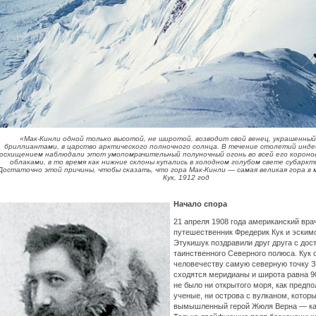
«Мак-Кинли одной только высотой, не широтой, возводит свой венец, украшенны
бриллиантами, в царство арктического полночного солнца. В течение столетий инде
осхищением наблюдали этот умопомрачительный полуночный огонь во всей его короно
облаками, в то время как нижние склоны купались в холодном голубом свете субаркт
Достаточно этой причины, чтобы сказать, что гора Мак-Кинли — самая великая гора в 
Кук, 1912 год
Начало спора
21 апреля 1908 года американский вра
путешественник Фредерик Кук и эским
Этукишук поздравили друг друга с до
таинственного Северного полюса. Кук 
человечеству самую северную точку З
сходятся меридианы и широта равна 9
не было ни открытого моря, как предп
ученые, ни острова с вулканом, котор
вымышленный герой Жюля Верна — кап