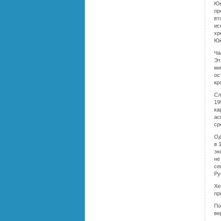
Юк
пр
вт
ис
хр
Юк
Ча
Эт
ми
ос
кр
Сл
19
ка
ас
ср
Од
в 
эк
не
се
Ру
Хе
пр
По
ве