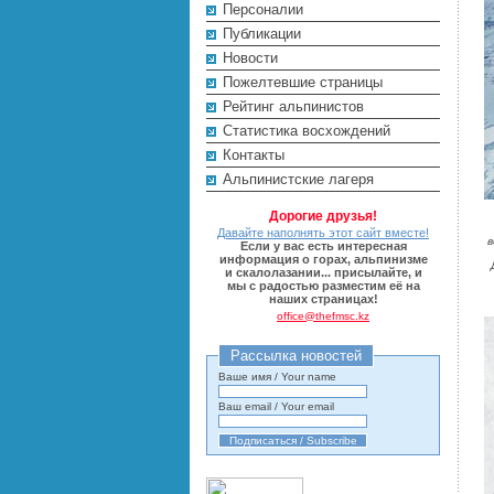
Персоналии
Публикации
Новости
Пожелтевшие страницы
Рейтинг альпинистов
Cтатистика восхождений
Контакты
Альпинистские лагеря
Дорогие друзья!
Давайте наполнять этот сайт вместе!
в
Если у вас есть интересная
информация о горах, альпинизме
и скалолазании... присылайте, и
мы с радостью разместим её на
наших страницах!
office@thefmsc.kz
Рассылка новостей
Ваше имя / Your name
Ваш email / Your email