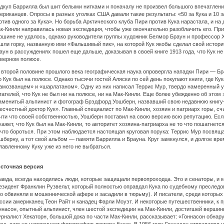
дкуп Баррилла был шит белыми нитками и поначалу не произвел большого впечатлени
ериканцев. Опросы в разных уголках США давали такие результаты: «50 за Кука и 10 з
отив одного за Кука». Но борьба Арктического клуба Пири против Кука нарастала, и на 
к-Кинли направилась новая экспедиция, чтобы уже окончательно разоблачить его. При
ршине не удалось, однако руководители группы художник Белмор Браун и профессор
шли горку, названную ими «Фальшивый пик», на которой Кук якобы сделал свой истори
аун в рассуждениях пошел еще дальше, доказывая в своей книге 1913 года, что Кук не
верном полюсе.
 второй половине прошлого века географическая наука опровергла нападки Пири — Бра
о Кук был на полюсе. Однако тысячи гостей Аляски по сей день покупают книги, где Ку
амозванцем» и «шарлатаном». Одну из них написал Террис Мур, твердо намеренный 
тателей, что Кук не был ни на полюсе, ни на Мак-Кинли. Еще более убежденно об этом 
аменитый альпинист и фотограф Брэдфорд Уошберн, назвавший свою недавнюю книгу
есчестный доктор Кук». Главный специалист по Мак-Кинли, хозяин и патриарх горы, с
чти что своей собственностью, Уошберн поставил на свою версию всю репутацию. Есл
кажет, что Кук был на Мак-Кинли, то авторитет хозяина-патриарха не то что пошатнетс
 что бороться. При этом наблюдается настоящая круговая порука: Террис Мур посвяща
шберну, а тот свой альбом — памяти Баррилла и Брауна. Круг замкнулся, и долгое вре
лавленному Куку уже из него не выбраться.
сточная версия
авда, всегда находились люди, которые защищали первопроходца. Это и сенаторы, и 
езидент Франклин Рузвельт, который полностью оправдал Кука по судебному преследо
го обвиняли в мошеннической афере и засадили в тюрьму). И писатели, среди которых
ссии американец Теон Райт и канадец Фарли Моуэт. И некоторые путешественники, к 
ннасон, опытный альпинист, член шестой экспедиции на Мак-Кинли, достигшей вершины
рналист Хекаторн, большой дока по части Мак-Кинли, рассказывает: «Гоннасон обнару