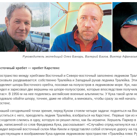
Руководитель экспедиций Олег Банарь, Валерий Багов, Виктор Афанасье
сточный хребет — хребет Карстенс
остранство между хребтами Восточный и Северо-восточный заполнено ледником Трал
рховьях раздваивается: собственно Тралейка и Западный рукав ледника Тралейка. Эти
зделяет шпора Восточного хребта, похожая на полуостров в ледниковом море. Кук, нах
идел и зарисовал две вершины на шпоре-полуострове, которые впоследствии получили
гас». В 1956-м на нее поднялись английские военные альпинисты. У Кука такой цели н
едовало обойти шпору, точнее, даже не обойти, а миновать, чтобы сразу за ней начат
рстенс.
нашей сегодняшней точки зрения, перед Куком стояли четыре задачи: подняться на Во
уститься с него, преодолеть ледник Тралейка, взобраться на Карстенс. Первые три из 
сходителя слились в одну, которую он решил легко, как бы играючи. Хершель Паркер в
да, написанной со слов Фредерика Кука, рассказывает: «Случайно отряд наткнулся на 
ладил верхний восточный склон Мак-Кинли и представлял собой отличную дорогу на гор
ществующем в воображении Кука едином ледниковом пространстве «Тралейка плюс Р