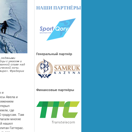
НАШИ ПАРТНЁРЫ
Генеральный партнёр
й ледяными
йцы с ужасом и
ванной славе над
ической ночи.
мире».
Фредерик
Финансовые партнёры
ч и
осы Авела и
стижением
открыл
емли, где
0 градусам. Там
олагали многие
ый нашел
итан Гаттерас.