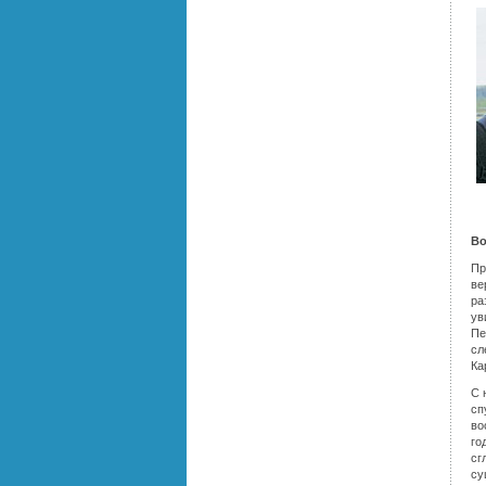
Во
Пр
ве
ра
ув
Пе
сл
Ка
С 
сп
во
го
сг
су