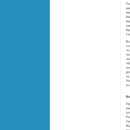
По
ам
пр
Ма
ве
на
Бр
Се
Во
чт
«с
чи
зн
«Б
по
до
за
Уо
ос
Во
Пр
пр
(е
Ро
Го
Жу