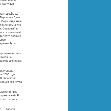
на Мак-Кинли
 карту. Как
ателя Джеймса
 Баррилл и Джон
к Руфи, открытый
 в лагерь, а Кук
а: Северный и
ан, составленный
мфитеатр ледника
вердо
ледника Руфи,
ще никто не знал
аписав на
евалов для собак
 и журнала
я 2005 года:
 Я абсолютно
насьев без труда
ысокого) пика
 прямо к ней. Вот
по Восточному
ре, — бассейн