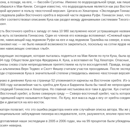
она, а позади, на юге, — бассейн Суситны. Именно по водораздельной гряде, как пишет
обирался к Мак-Кинли. Сегодня известно, что водораздельным является как раз Восто
орой аргумент в пользу «восточной версии». Цитата из Хекаторна: «Экспедиция Гоннас
следовала район Восточного хребта в верхней части ледника Руфи. Гоннасон знал, чт
ебет соответствовал описанию Кука как раздел между дренажными системами Тихого 
он».
сть Восточного хребта к западу от пика 10 980 заслуженно носит устрашающее назван
а жуть остановила Гоннасона. Один из членов его команды вспоминал: «Снежный карн
лю, нависающий над ледником Руфи на юге и над ледником Тралейка на севере, в кон
тановил нас — не было никакой возможности закрепиться, поскольку на сотни ярдов не
оме нависающих снеговых глыб».
едующая экспедиция, которая пыталась подняться на Мак-Кинли по пути Кука, была о
94 году Обществом доктора Фредерика А. Кука, а возглавил ее Тед Хекаторн. Опасные
рнизы снова стали непреодолимым препятствием на пути восходителей. Правда, вход
ы альпинизма Верн Теджес и Скотт Фишер считали участок проходимым. После экспе
еди сторонников Кука в значительной степени утвердилась именно «восточная версия
нако в дневнике Кука на странице 52 упоминаются карнизы на Восточном хребте. Из-з
1906 году катакомбная часть хребта для Кука и Баррилла была бы такой же непроходим
спедиций Гоннасона и Хекаторна. Но главная нестыковка все-таки в другом. Кук счита
 Восточный хребет, а более северную гряду — Северо-восточный хребет, часть которо
годняшней карте называется Карстенс. По Куку, вся масса льда к югу от хребта соеди
фи и двигается на юго-восток.
каторн полагает, что это ошибка редактора книги или случайная описка автора. Мы же 
инципиальное заблуждение пионера-исследователя, хотя, разумеется, вполне простит
дготавливая наши экспедиции в 2005 и 2006 годах, мы на 99 процентов были убеждены
рсия» неверна.