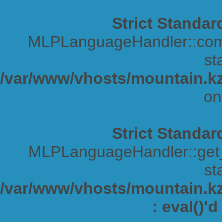
Strict Standar
MLPLanguageHandler::comp
sta
/var/www/vhosts/mountain.kz
on
Strict Standar
MLPLanguageHandler::get_s
sta
/var/www/vhosts/mountain.kz/
: eval()'