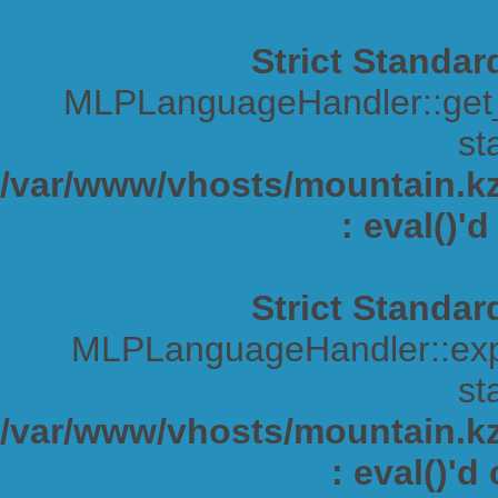
Strict Standar
MLPLanguageHandler::get_s
sta
/var/www/vhosts/mountain.kz/
: eval()'
Strict Standar
MLPLanguageHandler::expa
sta
/var/www/vhosts/mountain.kz/
: eval()'d