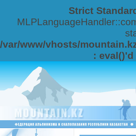
Strict Standar
MLPLanguageHandler::comp
sta
/var/www/vhosts/mountain.kz/
: eval()'