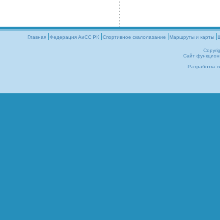
Главная
Федерация АиСС РК
Cпортивное скалолазание
Маршруты и карты
Copyri
Сайт функцион
Разработка в