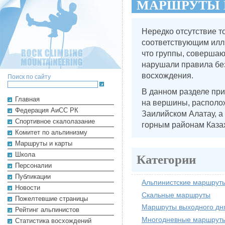
МАРШРУТЫ 
Нередко отсутствие т
соответствующим илл
что группы, совершаю
нарушали правила бе
восхождения.
Поиск по сайту
В данном разделе при
Главная
на вершины, располо
Федерация АиСС РК
Заилийском Алатау, а
Cпортивное скалолазание
горным районам Каза
Комитет по альпинизму
Маршруты и карты
Школа
Категории
Персоналии
Публикации
Альпинистские маршрут
Новости
Скальные маршруты
Пожелтевшие страницы
Маршруты выходного дн
Рейтинг альпинистов
Многодневные маршрут
Cтатистика восхождений