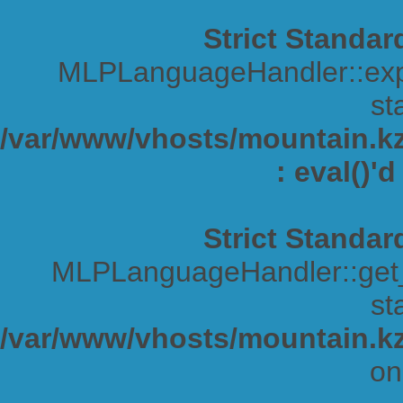
Strict Standar
MLPLanguageHandler::expa
sta
/var/www/vhosts/mountain.kz/
: eval()'
Strict Standar
MLPLanguageHandler::get_s
sta
/var/www/vhosts/mountain.kz
on