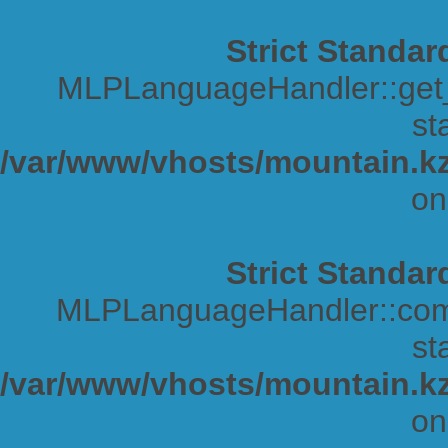
Strict Standar
MLPLanguageHandler::get_s
sta
/var/www/vhosts/mountain.kz
on
Strict Standar
MLPLanguageHandler::comp
sta
/var/www/vhosts/mountain.kz
on