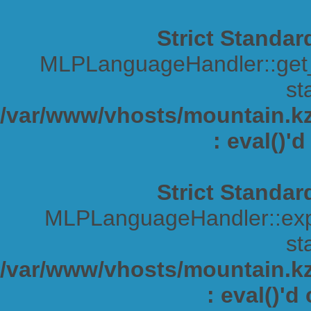
Strict Standar
MLPLanguageHandler::get_s
sta
/var/www/vhosts/mountain.kz/
: eval()'
Strict Standar
MLPLanguageHandler::expa
sta
/var/www/vhosts/mountain.kz/
: eval()'d