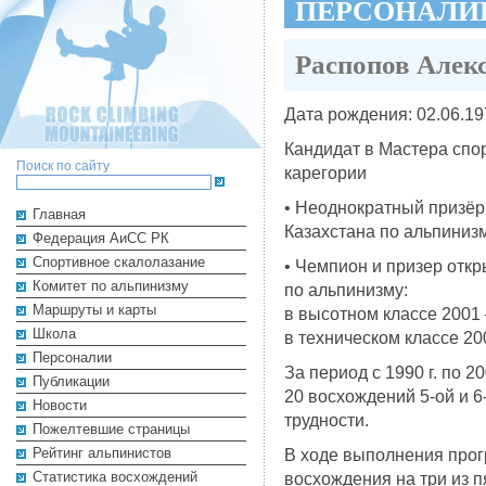
ПЕРСОНАЛИ
Распопов Алек
Дата рождения: 02.06.19
Кандидат в Мастера спорт
Поиск по сайту
карегории
• Неоднократный призёр
Главная
Казахстана по альпинизм
Федерация АиСС РК
Cпортивное скалолазание
• Чемпион и призер отк
Комитет по альпинизму
по альпинизму:
Маршруты и карты
в высотном классе 2001 
Школа
в техническом классе 20
Персоналии
За период с 1990 г. по 2
Публикации
20 восхождений 5-ой и 6
Новости
трудности.
Пожелтевшие страницы
Рейтинг альпинистов
В ходе выполнения про
Cтатистика восхождений
восхождения на три из 