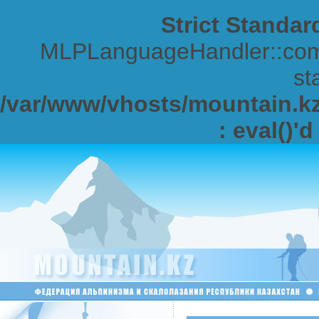
Strict Standar
MLPLanguageHandler::comp
sta
/var/www/vhosts/mountain.kz/
: eval()'