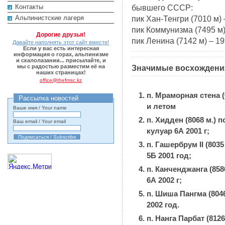
Контакты
бывшего СССР:
Альпинистские лагеря
пик Хан-Тенгри (7010 м) –
пик Коммунизма (7495 м) 
Дорогие друзья!
пик Ленина (7142 м) – 199
Давайте наполнять этот сайт вместе!
Если у вас есть интересная
информация о горах, альпинизме
и скалолазании... присылайте, и
мы с радостью разместим её на
Значимые восхождени
наших страницах!
office@thefmsc.kz
п. Мраморная стена 
Рассылка новостей
и летом
Ваше имя / Your name
п. Хидден (8068 м.)
Ваш email / Your email
кулуар 6А 2001 г;
п. Гашербрум II (803
5Б 2001 год;
п. Канченджанга (85
6А 2002 г;
п. Шиша Пангма (804
2002 год.
п. Нанга Парбат (81