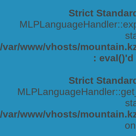
Strict Standar
MLPLanguageHandler::expa
sta
/var/www/vhosts/mountain.kz/
: eval()'
Strict Standar
MLPLanguageHandler::get_s
sta
/var/www/vhosts/mountain.kz
on