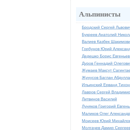
Альпинисты
Бродский Сергей Львови
Букреев Анатолий Никол
Валиев Казбек Шакимов
Горбунов Юрий Алексан
Дедешко Борис Евгеньев
Дуров Геннадий Олегови
Жумаев Максут Сагинта
Жунусов Баглан Абдулла
Ильинский Ерванд Тихон
Лавров Сергей Владими
Литвинов Василий
Луняков Григорий Евген
Маликов Олег Александ
Моисеев Юрий Михайло
Молгачев Дамир Сергее