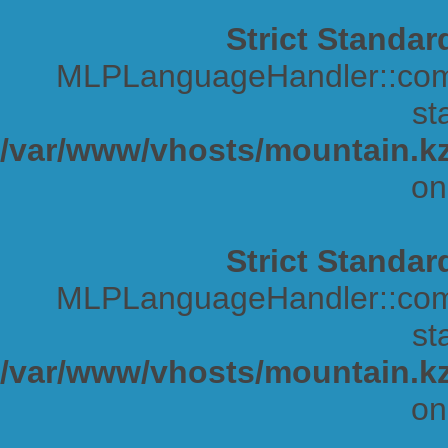
Strict Standar
MLPLanguageHandler::comp
sta
/var/www/vhosts/mountain.kz
on
Strict Standar
MLPLanguageHandler::comp
sta
/var/www/vhosts/mountain.kz
on