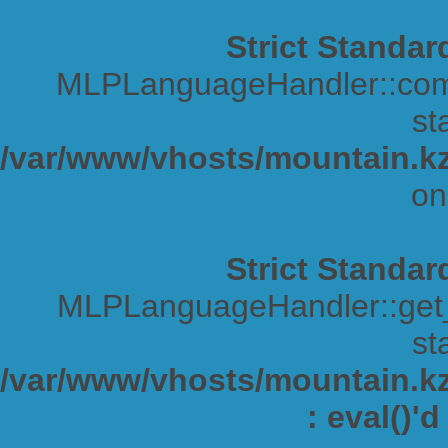
Strict Standar
MLPLanguageHandler::comp
sta
/var/www/vhosts/mountain.kz
on
Strict Standar
MLPLanguageHandler::get_s
sta
/var/www/vhosts/mountain.kz/
: eval()'