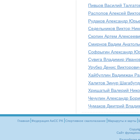
Пивцов Василий Талгато
Распопов Алексей Викто
Рудаков Александр Юрь
Седельников Виктор Ник
Скопин Артем Алексееви
Смирнов Вадим Анатоль
Софрыгин Александр Ю
Сувига Владимир Ивано
Урубко Денис Викторови
Хайбуллин Вадимжан Р
Халитов Зинур Шагабутд
Хрищатый Валерий Нико
Чечулин Александр Бори
Чумаков Дмитрий Влади
Главная
Федерация АиСС РК
Cпортивное скалолазание
Маршруты и карты
Copyri
Сайт функцион
Разработка в