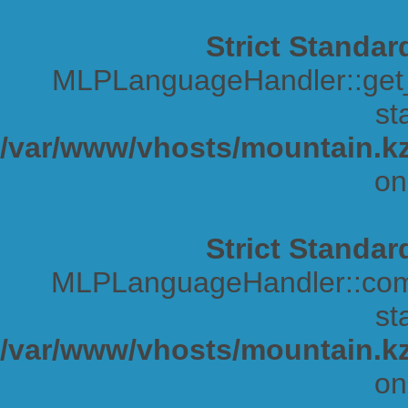
Strict Standar
MLPLanguageHandler::get_s
sta
/var/www/vhosts/mountain.kz
on
Strict Standar
MLPLanguageHandler::comp
sta
/var/www/vhosts/mountain.kz
on