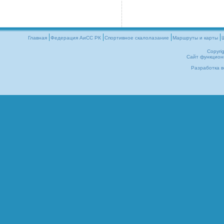
Главная
Федерация АиСС РК
Cпортивное скалолазание
Маршруты и карты
Copyri
Сайт функцион
Разработка в