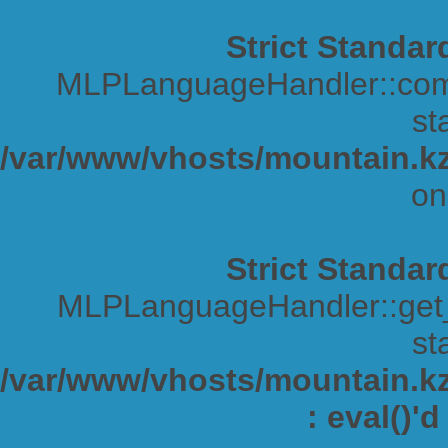
Strict Standar
MLPLanguageHandler::comp
sta
/var/www/vhosts/mountain.kz
on
Strict Standar
MLPLanguageHandler::get_s
sta
/var/www/vhosts/mountain.kz/
: eval()'