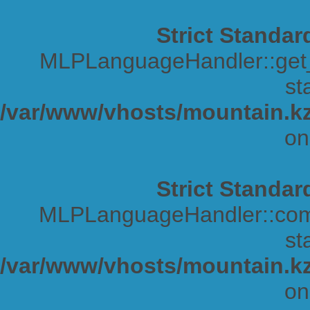
Strict Standar
MLPLanguageHandler::get_s
sta
/var/www/vhosts/mountain.kz
on
Strict Standar
MLPLanguageHandler::comp
sta
/var/www/vhosts/mountain.kz
on