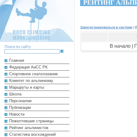
РЕЙТИНГ АЛЬП
Зарегистрироваться в системе
|
В начало |
Поиск по сайту
Главная
Федерация АиСС РК
Cпортивное скалолазание
Комитет по альпинизму
Маршруты и карты
Школа
Персоналии
Публикации
Новости
Пожелтевшие страницы
Рейтинг альпинистов
Cтатистика восхождений