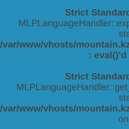
Strict Standar
MLPLanguageHandler::expa
sta
/var/www/vhosts/mountain.kz/
: eval()'
Strict Standar
MLPLanguageHandler::get_s
sta
/var/www/vhosts/mountain.kz
on