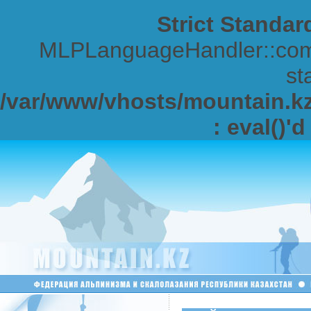
Strict Standar
MLPLanguageHandler::comp
sta
/var/www/vhosts/mountain.kz/
: eval()'