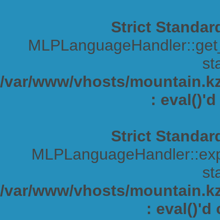
Strict Standar
MLPLanguageHandler::get_s
sta
/var/www/vhosts/mountain.kz/
: eval()'
Strict Standar
MLPLanguageHandler::expa
sta
/var/www/vhosts/mountain.kz/
: eval()'d