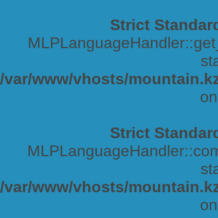
Strict Standar
MLPLanguageHandler::get_s
sta
/var/www/vhosts/mountain.kz
on
Strict Standar
MLPLanguageHandler::comp
sta
/var/www/vhosts/mountain.kz
on