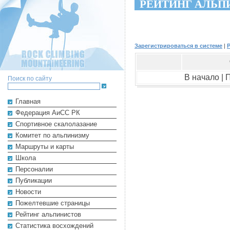
РЕЙТИНГ АЛЬП
Зарегистрироваться в системе
|
В начало |
Поиск по сайту
Главная
Федерация АиСС РК
Cпортивное скалолазание
Комитет по альпинизму
Маршруты и карты
Школа
Персоналии
Публикации
Новости
Пожелтевшие страницы
Рейтинг альпинистов
Cтатистика восхождений