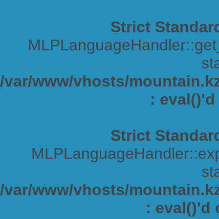
Strict Standar
MLPLanguageHandler::get_s
sta
/var/www/vhosts/mountain.kz/
: eval()'
Strict Standar
MLPLanguageHandler::expa
sta
/var/www/vhosts/mountain.kz/
: eval()'d