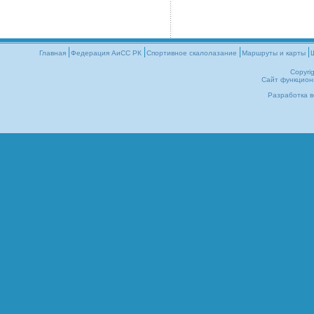
Главная
Федерация АиСС РК
Cпортивное скалолазание
Маршруты и карты
Copyri
Сайт функцион
Разработка в