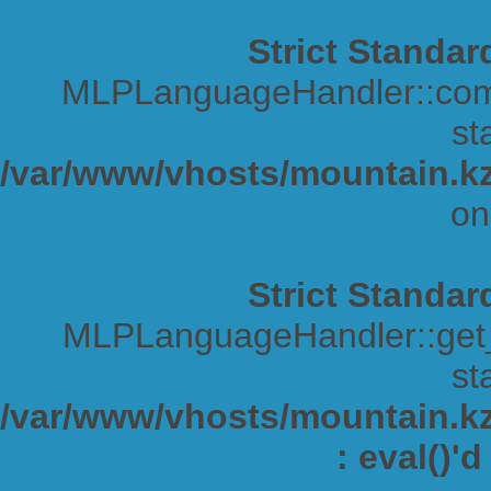
Strict Standar
MLPLanguageHandler::comp
sta
/var/www/vhosts/mountain.kz
on
Strict Standar
MLPLanguageHandler::get_s
sta
/var/www/vhosts/mountain.kz/
: eval()'