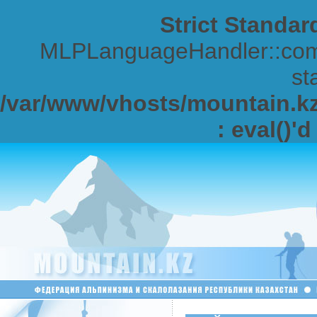
Strict Standar
MLPLanguageHandler::comp
sta
/var/www/vhosts/mountain.kz/
: eval()'