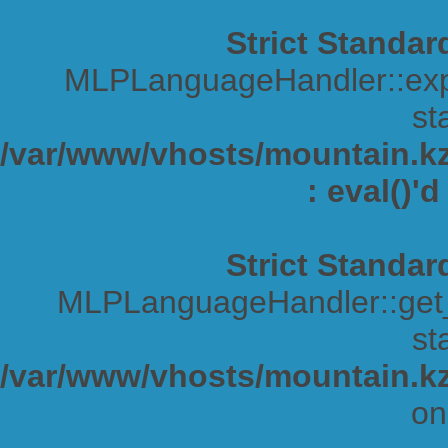
Strict Standar
MLPLanguageHandler::expa
sta
/var/www/vhosts/mountain.kz/
: eval()'
Strict Standar
MLPLanguageHandler::get_s
sta
/var/www/vhosts/mountain.kz
on