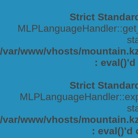
Strict Standar
MLPLanguageHandler::get_s
sta
/var/www/vhosts/mountain.kz/
: eval()'
Strict Standar
MLPLanguageHandler::expa
sta
/var/www/vhosts/mountain.kz/
: eval()'d