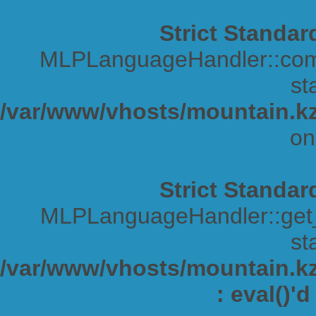
Strict Standar
MLPLanguageHandler::comp
sta
/var/www/vhosts/mountain.kz
on
Strict Standar
MLPLanguageHandler::get_s
sta
/var/www/vhosts/mountain.kz/
: eval()'