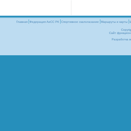
Главная
Федерация АиСС РК
Cпортивное скалолазание
Маршруты и карты
Copyri
Сайт функцион
Разработка в