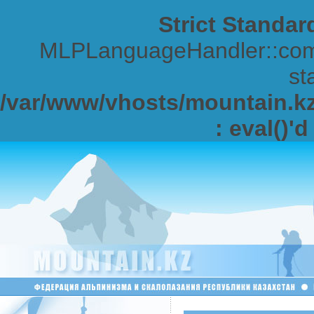
Strict Standar
MLPLanguageHandler::comp
sta
/var/www/vhosts/mountain.kz/
: eval()'