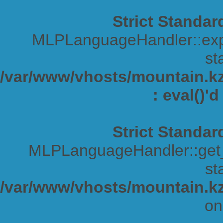
Strict Standar
MLPLanguageHandler::expa
sta
/var/www/vhosts/mountain.kz/
: eval()'
Strict Standar
MLPLanguageHandler::get_s
sta
/var/www/vhosts/mountain.kz
on