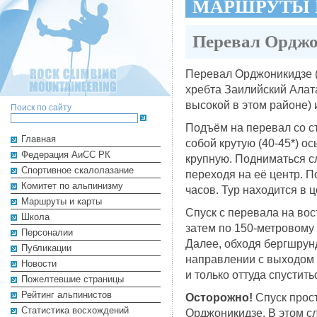
МАРШРУТЫ 
Перевал Орджон
Перевал Орджоникидзе (
хребта Заилийский Ала
высокой в этом районе) 
Поиск по сайту
Подъём на перевал со с
Главная
собой крутую (40-45*) о
Федерация АиСС РК
крупную. Подниматься с
Cпортивное скалолазание
переходя на её центр. 
Комитет по альпинизму
часов. Тур находится в 
Маршруты и карты
Спуск с перевала на вос
Школа
затем по 150-метровому 
Персоналии
Далее, обходя бергшрун
Публикации
направлении с выходом 
Новости
и только оттуда спустит
Пожелтевшие страницы
Рейтинг альпинистов
Осторожно!
Спуск прос
Cтатистика восхождений
Орджоникидзе. В этом с